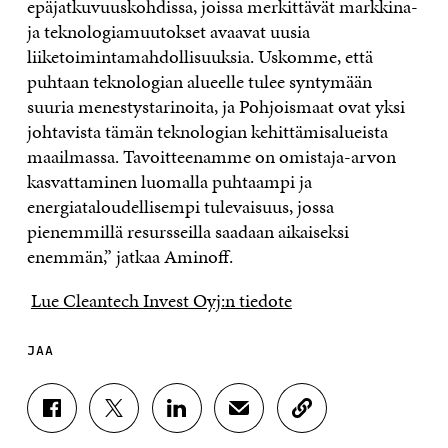
epäjatkuvuuskohdissa, joissa merkittävät markkina-
ja teknologiamuutokset avaavat uusia
liiketoimintamahdollisuuksia. Uskomme, että
puhtaan teknologian alueelle tulee syntymään
suuria menestystarinoita, ja Pohjoismaat ovat yksi
johtavista tämän teknologian kehittämisalueista
maailmassa. Tavoitteenamme on omistaja-arvon
kasvattaminen luomalla puhtaampi ja
energiataloudellisempi tulevaisuus, jossa
pienemmillä resursseilla saadaan aikaiseksi
enemmän,” jatkaa Aminoff.
Lue Cleantech Invest Oyj:n tiedote
JAA
J
J
J
J
K
A
A
A
A
O