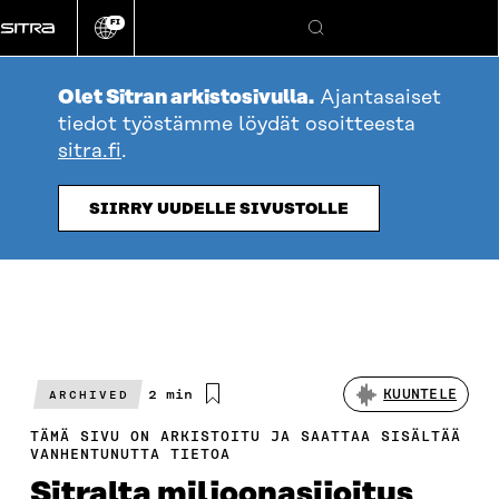
Siirry
FI
suoraan
Vaihda
Hae
sivuston
sisältöön
kieli
Olet Sitran arkistosivulla.
Ajantasaiset
tiedot työstämme löydät osoitteesta
sitra.fi
.
SIIRRY UUDELLE SIVUSTOLLE
Arvioitu
2 min
KUUNTELE
ARCHIVED
lukuaika
TÄMÄ SIVU ON ARKISTOITU JA SAATTAA SISÄLTÄÄ
VANHENTUNUTTA TIETOA
Sitralta miljoonasijoitus