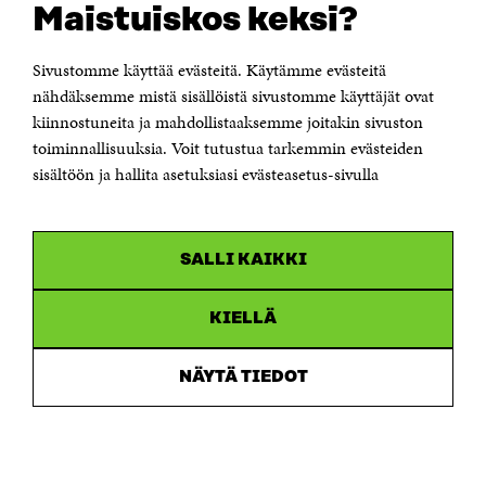
Maistuiskos keksi?
Itämerenkatu 11-13, PL 160,
00181 Helsinki
Sivustomme käyttää evästeitä. Käytämme evästeitä
Puhelin +358 294 618 991
Sähköpostiosoite
nähdäksemme mistä sisällöistä sivustomme käyttäjät ovat
etunimi.sukunimi@sitra.fi tai sitra@sitra.fi
kiinnostuneita ja mahdollistaaksemme joitakin sivuston
Saapumisohjeet
toiminnallisuuksia. Voit tutustua tarkemmin evästeiden
sisältöön ja hallita asetuksiasi evästeasetus-sivulla
Y-tunnus 0202132-3
OLEMME NÄISSÄ SOMEISSA
SALLI KAIKKI
Facebook
Avautuu
uudessa
Linkedin
ikkunassa
KIELLÄ
Avautuu
uudessa
Youtube
ikkunassa
Avautuu
NÄYTÄ TIEDOT
uudessa
Instagram
ikkunassa
Avautuu
uudessa
ikkunassa