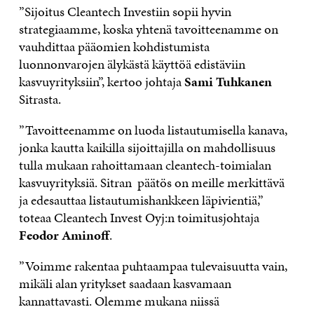
”Sijoitus Cleantech Investiin sopii hyvin
strategiaamme, koska yhtenä tavoitteenamme on
vauhdittaa pääomien kohdistumista
luonnonvarojen älykästä käyttöä edistäviin
kasvuyrityksiin”, kertoo johtaja
Sami Tuhkanen
Sitrasta.
”Tavoitteenamme on luoda listautumisella kanava,
jonka kautta kaikilla sijoittajilla on mahdollisuus
tulla mukaan rahoittamaan cleantech-toimialan
kasvuyrityksiä. Sitran päätös on meille merkittävä
ja edesauttaa listautumishankkeen läpivientiä,”
toteaa Cleantech Invest Oyj:n toimitusjohtaja
Feodor Aminoff
.
”Voimme rakentaa puhtaampaa tulevaisuutta vain,
mikäli alan yritykset saadaan kasvamaan
kannattavasti. Olemme mukana niissä