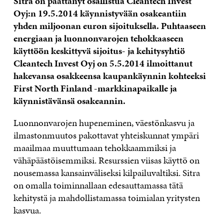
Sitra on päättänyt osallistua Cleantech Invest
Oyj:n 19.5.2014 käynnistyvään osakeantiin
yhden miljoonan euron sijoituksella. Puhtaaseen
energiaan ja luonnonvarojen tehokkaaseen
käyttöön keskittyvä sijoitus- ja kehitysyhtiö
Cleantech Invest Oyj on 5.5.2014 ilmoittanut
hakevansa osakkeensa kaupankäynnin kohteeksi
First North Finland -markkinapaikalle ja
käynnistävänsä osakeannin.
Luonnonvarojen hupeneminen, väestönkasvu ja
ilmastonmuutos pakottavat yhteiskunnat ympäri
maailmaa muuttumaan tehokkaammiksi ja
vähäpäästöisemmiksi. Resurssien viisas käyttö on
nousemassa kansainväliseksi kilpailuvaltiksi. Sitra
on omalla toiminnallaan edesauttamassa tätä
kehitystä ja mahdollistamassa toimialan yritysten
kasvua.