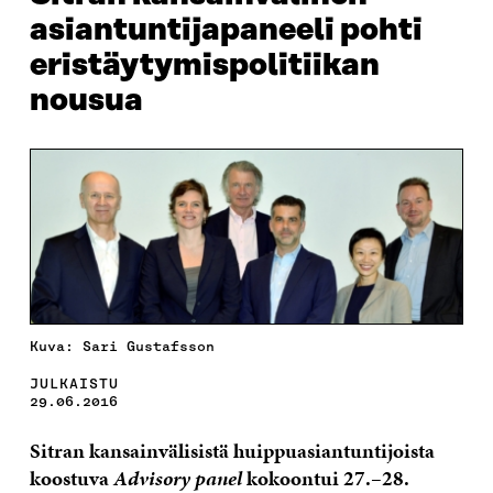
asiantuntijapaneeli pohti
eristäytymispolitiikan
nousua
Kuva: Sari Gustafsson
JULKAISTU
29.06.2016
Sitran kansainvälisistä huippuasiantuntijoista
koostuva
Advisory panel
kokoontui 27.–28.