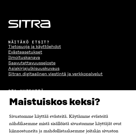
NÄITÄKÖ ETSIT?
Tietosuoja ja käyttöehdot
Evästeasetukset
Ilmoituskanava
Saavutettavuusseloste
Asiakirjajulkisuuskuvaus
Sitran digitaalinen viestintä ja verkkopalvelut
OTA YHTEYTTÄ
Suomen itsenäisyyden juhlarahasto Sitra
Maistuiskos keksi?
Itämerenkatu 11-13, PL 160,
00181 Helsinki
Sivustomme käyttää evästeitä. Käytämme evästeitä
Puhelin +358 294 618 991
Sähköpostiosoite
nähdäksemme mistä sisällöistä sivustomme käyttäjät ovat
etunimi.sukunimi@sitra.fi tai sitra@sitra.fi
kiinnostuneita ja mahdollistaaksemme joitakin sivuston