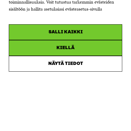
toiminnallisuuksia. Voit tutustua tarkemmin evästeiden
Saapumisohjeet
sisältöön ja hallita asetuksiasi evästeasetus-sivulla
Y-tunnus 0202132-3
OLEMME NÄISSÄ SOMEISSA
SALLI KAIKKI
Facebook
Avautuu
uudessa
Linkedin
ikkunassa
KIELLÄ
Avautuu
uudessa
Youtube
ikkunassa
Avautuu
NÄYTÄ TIEDOT
uudessa
Instagram
ikkunassa
Avautuu
uudessa
ikkunassa