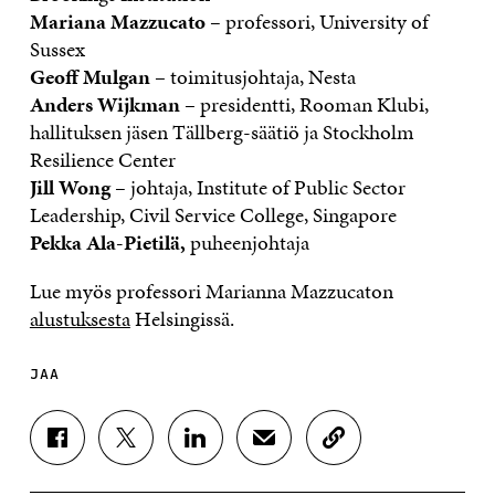
Mariana Mazzucato –
professori, University of
Sussex
Geoff Mulgan
– toimitusjohtaja, Nesta
Anders Wijkman
– presidentti, Rooman Klubi,
hallituksen jäsen Tällberg-säätiö ja Stockholm
Resilience Center
Jill Wong –
johtaja, Institute of Public Sector
Leadership, Civil Service College, Singapore
Pekka Ala-Pietilä,
puheenjohtaja
Lue myös professori Marianna Mazzucaton
alustuksesta
Helsingissä.
JAA
J
J
J
J
K
A
A
A
A
O
A
A
A
A
P