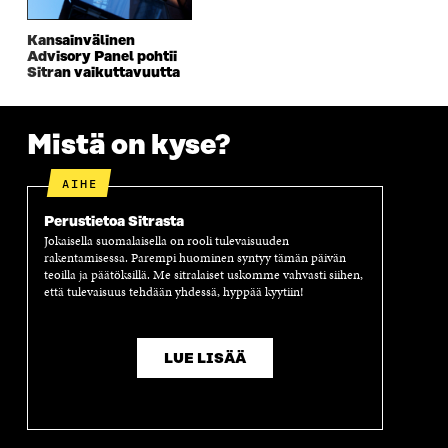
A
I
A
S
I
K
I
A
Kansainvälinen
K
K
K
I
Advisory Panel pohtii
K
U
K
K
Sitran vaikuttavuutta
U
N
U
K
N
A
N
U
A
S
A
N
S
S
S
A
Mistä on kyse?
S
A
S
S
A
A
S
AIHE
A
Perustietoa Sitrasta
Jokaisella suomalaisella on rooli tulevaisuuden
rakentamisessa. Parempi huominen syntyy tämän päivän
teoilla ja päätöksillä. Me sitralaiset uskomme vahvasti siihen,
että tulevaisuus tehdään yhdessä, hyppää kyytiin!
LUE LISÄÄ