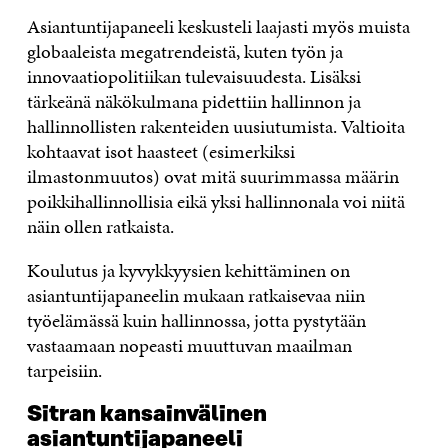
Asiantuntijapaneeli keskusteli laajasti myös muista
globaaleista megatrendeistä, kuten työn ja
innovaatiopolitiikan tulevaisuudesta. Lisäksi
tärkeänä näkökulmana pidettiin hallinnon ja
hallinnollisten rakenteiden uusiutumista. Valtioita
kohtaavat isot haasteet (esimerkiksi
ilmastonmuutos) ovat mitä suurimmassa määrin
poikkihallinnollisia eikä yksi hallinnonala voi niitä
näin ollen ratkaista.
Koulutus ja kyvykkyysien kehittäminen on
asiantuntijapaneelin mukaan ratkaisevaa niin
työelämässä kuin hallinnossa, jotta pystytään
vastaamaan nopeasti muuttuvan maailman
tarpeisiin.
Sitran kansainvälinen
asiantuntijapaneeli