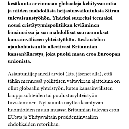
kesäkuuta arviomaan globaaleja kehityssuuntia
ja niiden mahdollisia heijastusvaikutuksia Sitran
tulevaisuustyöhön. Yhdeksi suureksi teemaksi
nousi eristäytymispolitiikan leviäminen
länsimaissa ja sen mahdolliset seuraamukset
kansainväliseen yhteistyöhön. Keskustelun
ajankohtaisuutta alleviivasi Britannian
kansanäänestys, joka puolsi maan eroa Euroopan
unionista.
Asiantuntijapaneeli arvioi (kts. jäsenet alla), että
tähän mennessä poliittisen valtavirran ajatteluna on
ollut globaalin yhteistyön, kuten kansainvälisten
kauppasuhteiden tai puolustusyhteistyön
tiivistäminen. Nyt suunta näyttää kääntyvän
huomioiden muun muassa Britannian tulevan eron
EU:sta ja Yhdysvaltain presidentinvaalien
ehdokkaiden retoriikan.