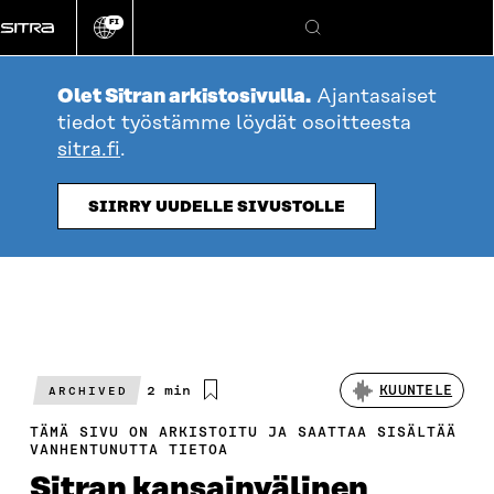
Siirry
FI
suoraan
Vaihda
Hae
sivuston
sisältöön
kieli
Olet Sitran arkistosivulla.
Ajantasaiset
tiedot työstämme löydät osoitteesta
sitra.fi
.
SIIRRY UUDELLE SIVUSTOLLE
Arvioitu
2 min
KUUNTELE
ARCHIVED
lukuaika
TÄMÄ SIVU ON ARKISTOITU JA SAATTAA SISÄLTÄÄ
VANHENTUNUTTA TIETOA
Sitran kansainvälinen