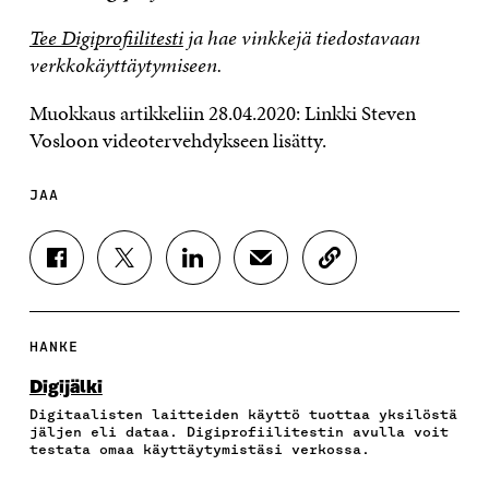
Tee Digiprofiilitesti
ja hae vinkkejä tiedostavaan
verkkokäyttäytymiseen.
Muokkaus artikkeliin 28.04.2020: Linkki Steven
Vosloon videotervehdykseen lisätty.
JAA
J
J
J
J
K
A
A
A
A
O
A
A
A
A
P
F
T
L
S
I
A
W
I
Ä
O
HANKE
C
I
N
H
I
E
T
K
K
A
Digijälki
B
T
E
Ö
R
Digitaalisten laitteiden käyttö tuottaa yksilöstä
O
E
D
P
T
jäljen eli dataa. Digiprofiilitestin avulla voit
O
R
I
O
I
testata omaa käyttäytymistäsi verkossa.
K
I
N
S
K
I
S
I
T
K