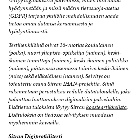
kertyy digitaalisissa palveluissa, miten tätä dataa
hyödynnetään ja missä määrin tietosuoja-asetus
(GDPR) tarjoaa yksilölle mahdollisuuden saada
tietoa oman datansa keräämisestä ja
hyödyntämisestä.
Testihenkilöinä olivat 16-vuotias koululainen
(poika), nuori yliopisto-opiskelija (nainen), keski-
ikäinen toimittaja (nainen), keski-ikäinen poliitikko
(nainen), johtavassa asemassa toimiva keski-ikäinen
(mies) sekä eläkeläinen (nainen). Selvitys on
toteutettu osana
Sitran IHAN-projektia
. Siinä
rakennetaan perustuksia reilulle datataloudelle, joka
palauttaa luottamuksen digitaalisiin palveluihin.
Lisätietoa tuloksista löytyy Sitran
koosteartikkelista
.
Lisätuloksia on tiedossa selvityksen muodossa
myöhemmin keväällä.
Sitran Digiprofiilitesti