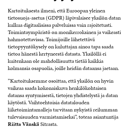
Kartoituksesta ilmeni, että Euroopan yleinen
tietosuoja-asetus (GDPR) läpivalaisee yksilön datan
kulkua digitaalisissa palveluissa vain rajoitetusti.
Toimintaympäristö on monikerroksinen ja vaikeasti
hahmotettavissa. Toimijoille lähetettävä
tietopyyntökysely on kuluttajan ainoa tapa saada
tietoa hänestä kertyneestä datasta. Yksilöllä ei
kuitenkaan ole mahdollisuutta tietää kaikkia
kolmansia osapuolia, joille heidän dataansa jaetaan.
”Kartoituksemme osoittaa, että yksilön on hyvin
vaikeaa saada kokonaiskuva henkilökohtaisen
datansa syntymisestä, tietojen yhdistelystä ja datan
käytöstä. Vaihtoehtoisia datatalouden
liiketoimintamalleja tarvitaan nykyistä reilumman
tulevaisuuden varmistamiseksi”, toteaa asiantuntija
Riitta Vänskä
Sitrasta.