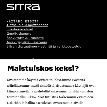
NÄITÄKÖ ETSIT?
Tietosuoja ja käyttöehdot
Evästeasetukset
Ilmoituskanava
Saavutettavuusseloste
Asiakirjajulkisuuskuvaus
Sitran digitaalinen viestintä ja verkkopalvelut
OTA YHTEYTTÄ
Suomen itsenäisyyden juhlarahasto Sitra
Maistuiskos keksi?
Itämerenkatu 11-13, PL 160,
00181 Helsinki
Sivustomme käyttää evästeitä. Käytämme evästeitä
Puhelin +358 294 618 991
Sähköpostiosoite
nähdäksemme mistä sisällöistä sivustomme käyttäjät ovat
etunimi.sukunimi@sitra.fi tai sitra@sitra.fi
kiinnostuneita ja mahdollistaaksemme joitakin sivuston
Saapumisohjeet
toiminnallisuuksia. Voit tutustua tarkemmin evästeiden
sisältöön ja hallita asetuksiasi evästeasetus-sivulla
Y-tunnus 0202132-3