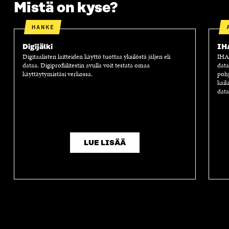
Mistä on kyse?
A
A
S
A
HANKE
Digijälki
IH
Digitaalisten laitteiden käyttö tuottaa yksilöstä jäljen eli
IHAN
dataa. Digiprofiilitestin avulla voit testata omaa
data
käyttäytymistäsi verkossa.
pohj
kaik
data
LUE LISÄÄ