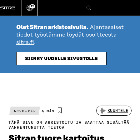
Siirry
FI
suoraan
Vaihda
Hae
sivuston
sisältöön
kieli
Olet Sitran arkistosivulla.
Ajantasaiset
tiedot työstämme löydät osoitteesta
sitra.fi
.
SIIRRY UUDELLE SIVUSTOLLE
Arvioitu
4 min
KUUNTELE
ARCHIVED
lukuaika
TÄMÄ SIVU ON ARKISTOITU JA SAATTAA SISÄLTÄÄ
VANHENTUNUTTA TIETOA
Sitran tuore kartoitus