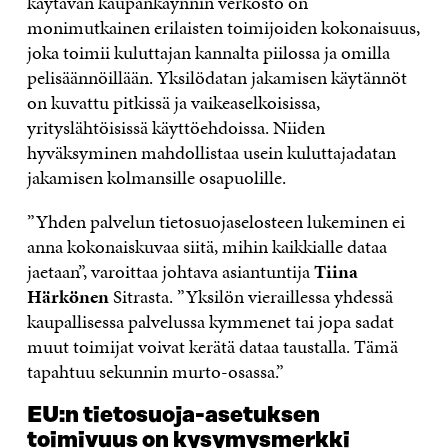
käytävän kaupankäynnin verkosto on
monimutkainen erilaisten toimijoiden kokonaisuus,
joka toimii kuluttajan kannalta piilossa ja omilla
pelisäännöillään. Yksilödatan jakamisen käytännöt
on kuvattu pitkissä ja vaikeaselkoisissa,
yrityslähtöisissä käyttöehdoissa. Niiden
hyväksyminen mahdollistaa usein kuluttajadatan
jakamisen kolmansille osapuolille.
”Yhden palvelun tietosuojaselosteen lukeminen ei
anna kokonaiskuvaa siitä, mihin kaikkialle dataa
jaetaan”, varoittaa johtava asiantuntija
Tiina
Härkönen
Sitrasta. ”Yksilön vieraillessa yhdessä
kaupallisessa palvelussa kymmenet tai jopa sadat
muut toimijat voivat kerätä dataa taustalla. Tämä
tapahtuu sekunnin murto-osassa.”
EU:n tietosuoja-asetuksen
toimivuus on kysymysmerkki