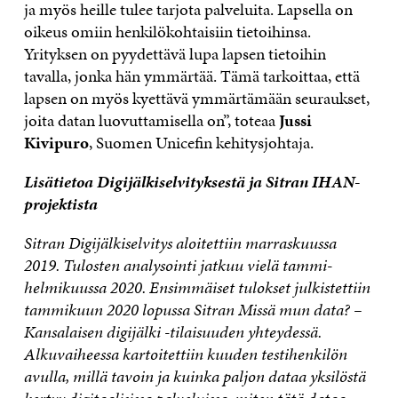
ja myös heille tulee tarjota palveluita. Lapsella on
oikeus omiin henkilökohtaisiin tietoihinsa.
Yrityksen on pyydettävä lupa lapsen tietoihin
tavalla, jonka hän ymmärtää. Tämä tarkoittaa, että
lapsen on myös kyettävä ymmärtämään seuraukset,
joita datan luovuttamisella on”, toteaa
Jussi
Kivipuro
, Suomen Unicefin kehitysjohtaja.
Lisätietoa Digijälkiselvityksestä ja Sitran IHAN-
projektista
Sitran Digijälkiselvitys aloitettiin marraskuussa
2019. Tulosten analysointi jatkuu vielä tammi-
helmikuussa 2020. Ensimmäiset tulokset julkistettiin
tammikuun 2020 lopussa Sitran Missä mun data? –
Kansalaisen digijälki -tilaisuuden yhteydessä.
Alkuvaiheessa kartoitettiin kuuden testihenkilön
avulla, millä tavoin ja kuinka paljon dataa yksilöstä