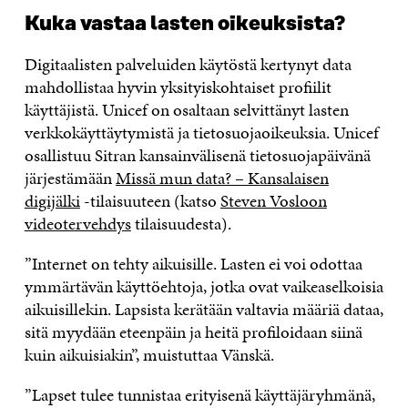
Kuka vastaa lasten oikeuksista?
Digitaalisten palveluiden käytöstä kertynyt data
mahdollistaa hyvin yksityiskohtaiset profiilit
käyttäjistä. Unicef on osaltaan selvittänyt lasten
verkkokäyttäytymistä ja tietosuojaoikeuksia. Unicef
osallistuu Sitran kansainvälisenä tietosuojapäivänä
järjestämään
Missä mun data? – Kansalaisen
digijälki
-tilaisuuteen (katso
Steven Vosloon
videotervehdys
tilaisuudesta).
”Internet on tehty aikuisille. Lasten ei voi odottaa
ymmärtävän käyttöehtoja, jotka ovat vaikeaselkoisia
aikuisillekin. Lapsista kerätään valtavia määriä dataa,
sitä myydään eteenpäin ja heitä profiloidaan siinä
kuin aikuisiakin”, muistuttaa Vänskä.
”Lapset tulee tunnistaa erityisenä käyttäjäryhmänä,