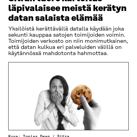
läpivalaisee meistä kerätyn
datan salaista elämää
Yksilöistä kerättävällä datalla käydään joka
sekunti kauppaa satojen toimijoiden voimin.
Toimijoiden verkosto on niin monimutkainen,
että datan kulkua eri palveluiden välillä on
käytännössä mahdotonta hahmottaa.
Kuva: Topias Dean / Sitra