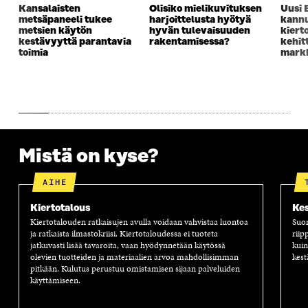
K
U
K
K
Kansalaisten
Olisiko mielikuvituksen
Uusi 
U
N
U
K
metsäpaneeli tukee
harjoittelusta hyötyä
kannu
N
A
N
U
metsien käytön
hyvän tulevaisuuden
kiert
A
S
A
N
kestävyyttä parantavia
rakentamisessa?
kehit
S
S
S
A
toimia
markk
S
A
S
S
A
A
S
A
Mistä on kyse?
AIHE
Kiertotalous
Kes
Kiertotalouden ratkaisujen avulla voidaan vahvistaa luontoa
Suom
ja ratkaista ilmastokriisi. Kiertotaloudessa ei tuoteta
riip
jatkuvasti lisää tavaroita, vaan hyödynnetään käytössä
kuin
olevien tuotteiden ja materiaalien arvoa mahdollisimman
kest
pitkään. Kulutus perustuu omistamisen sijaan palveluiden
käyttämiseen.