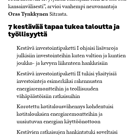
kansainvälisesti”, arvioi vanhempi neuvonantaja
Oras Tynkkynen
Sitrasta.
7 kestävää tapaa tukea taloutta ja
työllisyyttä
Kestävä investointipaketti I ohjaisi lisävaroja
julkisiin investointeihin kuten valtion ja kuntien
joukko- ja kevyen liikenteen hankkeisiin
Kestävä investointipaketti II tukisi yksityisiä
investointeja esimerkiksi rakennusten
energiaremontteihin ja teollisuuden
vähäpäästöisiin ratkaisuihin
Korotettu kotitalousvähennys kohdentuisi
kotitalouksien energiaremontteihin ja
uusiutuvan energian käyttöönottoon
Kestävien ratkaisujen hankintatuki soveltaisi