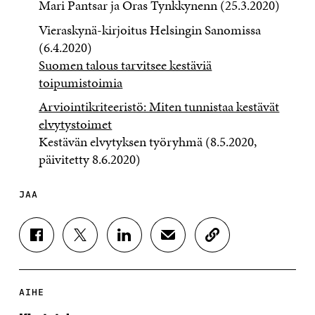
Mari Pantsar ja Oras Tynkkynenn (25.3.2020)
Vieraskynä-kirjoitus Helsingin Sanomissa
(6.4.2020)
Suomen talous tarvitsee kestäviä
toipumistoimia
Arviointikriteeristö: Miten tunnistaa kestävät
elvytystoimet
Kestävän elvytyksen työryhmä (8.5.2020,
päivitetty 8.6.2020)
JAA
J
J
J
J
K
A
A
A
A
O
A
A
A
A
P
F
T
L
S
I
A
W
I
Ä
O
AIHE
C
I
N
H
I