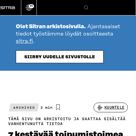
Siirry
FI
suoraan
Vaihda
Hae
sivuston
sisältöön
kieli
Olet Sitran arkistosivulla.
Ajantasaiset
tiedot työstämme löydät osoitteesta
sitra.fi
.
SIIRRY UUDELLE SIVUSTOLLE
Arvioitu
2 min
KUUNTELE
ARCHIVED
lukuaika
TÄMÄ SIVU ON ARKISTOITU JA SAATTAA SISÄLTÄÄ
VANHENTUNUTTA TIETOA
7 kestävää toipumistoimea