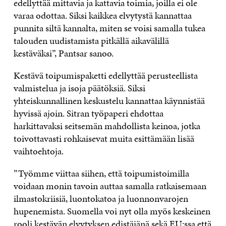
edellyttää mittavia ja kattavia toimia, joilla ei ole
varaa odottaa. Siksi kaikkea elvytystä kannattaa
punnita siltä kannalta, miten se voisi samalla tukea
talouden uudistamista pitkällä aikavälillä
kestäväksi”, Pantsar sanoo.
Kestävä toipumispaketti edellyttää perusteellista
valmistelua ja isoja päätöksiä. Siksi
yhteiskunnallinen keskustelu kannattaa käynnistää
hyvissä ajoin. Sitran työpaperi ehdottaa
harkittavaksi seitsemän mahdollista keinoa, jotka
toivottavasti rohkaisevat muita esittämään lisää
vaihtoehtoja.
”Työmme viittaa siihen, että toipumistoimilla
voidaan monin tavoin auttaa samalla ratkaisemaan
ilmastokriisiä, luontokatoa ja luonnonvarojen
hupenemista. Suomella voi nyt olla myös keskeinen
rooli kestävän elvytyksen edistäjänä sekä EU:ssa että