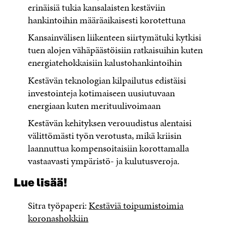
erinäisiä tukia kansalaisten kestäviin
hankintoihin määräaikaisesti korotettuna
Kansainvälisen liikenteen siirtymätuki kytkisi
tuen alojen vähäpäästöisiin ratkaisuihin kuten
energiatehokkaisiin kalustohankintoihin
Kestävän teknologian kilpailutus edistäisi
investointeja kotimaiseen uusiutuvaan
energiaan kuten merituulivoimaan
Kestävän kehityksen verouudistus alentaisi
välittömästi työn verotusta, mikä kriisin
laannuttua kompensoitaisiin korottamalla
vastaavasti ympäristö- ja kulutusveroja.
Lue lisää!
Sitra työpaperi:
Kestäviä toipumistoimia
koronashokkiin