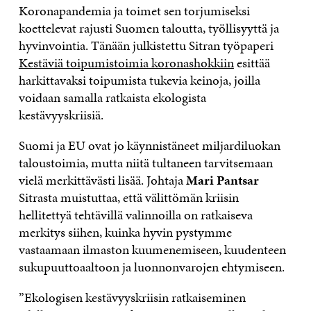
Koronapandemia ja toimet sen torjumiseksi
koettelevat rajusti Suomen taloutta, työllisyyttä ja
hyvinvointia. Tänään julkistettu Sitran työpaperi
Kestäviä toipumistoimia koronashokkiin
esittää
harkittavaksi toipumista tukevia keinoja, joilla
voidaan samalla ratkaista ekologista
kestävyyskriisiä.
Suomi ja EU ovat jo käynnistäneet miljardiluokan
taloustoimia, mutta niitä tultaneen tarvitsemaan
vielä merkittävästi lisää. Johtaja
Mari Pantsar
Sitrasta muistuttaa, että välittömän kriisin
hellitettyä tehtävillä valinnoilla on ratkaiseva
merkitys siihen, kuinka hyvin pystymme
vastaamaan ilmaston kuumenemiseen, kuudenteen
sukupuuttoaaltoon ja luonnonvarojen ehtymiseen.
”Ekologisen kestävyyskriisin ratkaiseminen