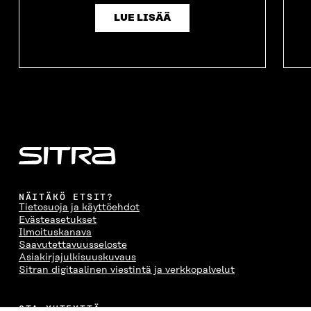
LUE LISÄÄ
NÄITÄKÖ ETSIT?
Tietosuoja ja käyttöehdot
Evästeasetukset
Ilmoituskanava
Saavutettavuusseloste
Asiakirjajulkisuuskuvaus
Sitran digitaalinen viestintä ja verkkopalvelut
OTA YHTEYTTÄ