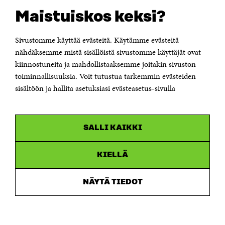
Suomen itsenäisyyden juhlarahasto Sitra
Maistuiskos keksi?
Itämerenkatu 11-13, PL 160,
00181 Helsinki
Sivustomme käyttää evästeitä. Käytämme evästeitä
Puhelin +358 294 618 991
Sähköpostiosoite
nähdäksemme mistä sisällöistä sivustomme käyttäjät ovat
etunimi.sukunimi@sitra.fi tai sitra@sitra.fi
kiinnostuneita ja mahdollistaaksemme joitakin sivuston
toiminnallisuuksia. Voit tutustua tarkemmin evästeiden
Saapumisohjeet
sisältöön ja hallita asetuksiasi evästeasetus-sivulla
Y-tunnus 0202132-3
OLEMME NÄISSÄ SOMEISSA
SALLI KAIKKI
Facebook
Avautuu
uudessa
Linkedin
ikkunassa
KIELLÄ
Avautuu
uudessa
Youtube
ikkunassa
Avautuu
NÄYTÄ TIEDOT
uudessa
Instagram
ikkunassa
Avautuu
uudessa
ikkunassa