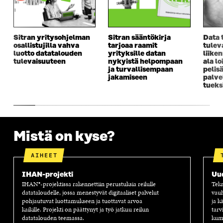
S
A
S
S
A
I
A
S
I
K
I
A
K
K
K
I
Sitran yritysohjelman
Sitran sääntökirja
Data 
K
U
K
K
osallistujilla vahva
tarjoaa raamit
tulev
U
N
U
K
luotto datatalouden
yrityksille datan
liike
N
A
N
U
tulevaisuuteen
nykyistä helpompaan
ala lo
A
S
A
N
ja turvallisempaan
pelis
S
S
S
A
jakamiseen
palve
tueks
S
A
S
S
A
A
S
A
Mistä on kyse?
AIHEET
IHAN-projekti
Uu
IHAN®-projektissa rakennettiin perustuksia reilulle
Tekn
datataloudelle, jossa menestyvät digitaaliset palvelut
vauh
pohjautuvat luottamukseen ja tuottavat arvoa
ja k
kaikille. Projekti on päättynyt ja työ jatkuu reilun
tarv
datatalouden teemassa.
kump