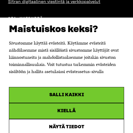
Sitran digitaalinen viestintä ja verkkopalvelut
OTA YHTEYTTÄ
Suomen itsenäisyyden juhlarahasto Sitra
Maistuiskos keksi?
Itämerenkatu 11-13, PL 160,
00181 Helsinki
Sivustomme käyttää evästeitä. Käytämme evästeitä
Puhelin +358 294 618 991
Sähköpostiosoite
nähdäksemme mistä sisällöistä sivustomme käyttäjät ovat
etunimi.sukunimi@sitra.fi tai sitra@sitra.fi
kiinnostuneita ja mahdollistaaksemme joitakin sivuston
Saapumisohjeet
toiminnallisuuksia. Voit tutustua tarkemmin evästeiden
sisältöön ja hallita asetuksiasi evästeasetus-sivulla
Y-tunnus 0202132-3
OLEMME NÄISSÄ SOMEISSA
SALLI KAIKKI
Facebook
Avautuu
uudessa
Linkedin
ikkunassa
KIELLÄ
Avautuu
uudessa
Youtube
ikkunassa
Avautuu
NÄYTÄ TIEDOT
uudessa