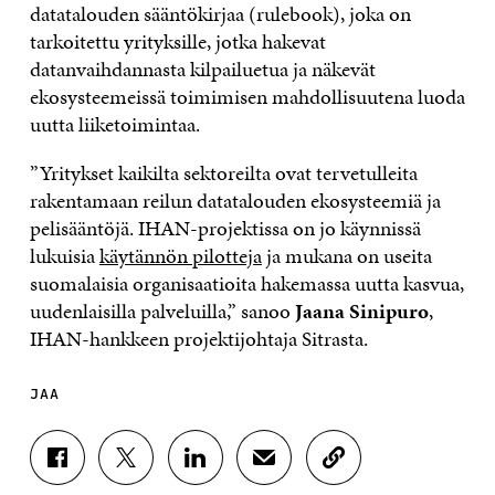
datatalouden sääntökirjaa (rulebook), joka on
tarkoitettu yrityksille, jotka hakevat
datanvaihdannasta kilpailuetua ja näkevät
ekosysteemeissä toimimisen mahdollisuutena luoda
uutta liiketoimintaa.
”Yritykset kaikilta sektoreilta ovat tervetulleita
rakentamaan reilun datatalouden ekosysteemiä ja
pelisääntöjä. IHAN-projektissa on jo käynnissä
lukuisia
käytännön pilotteja
ja mukana on useita
suomalaisia organisaatioita hakemassa uutta kasvua,
uudenlaisilla palveluilla,” sanoo
Jaana Sinipuro
,
IHAN-hankkeen projektijohtaja Sitrasta.
JAA
J
J
J
J
K
A
A
A
A
O