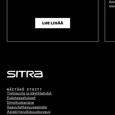
ihmi
työs
LUE LISÄÄ
NÄITÄKÖ ETSIT?
Tietosuoja ja käyttöehdot
Evästeasetukset
Ilmoituskanava
Saavutettavuusseloste
Asiakirjajulkisuuskuvaus