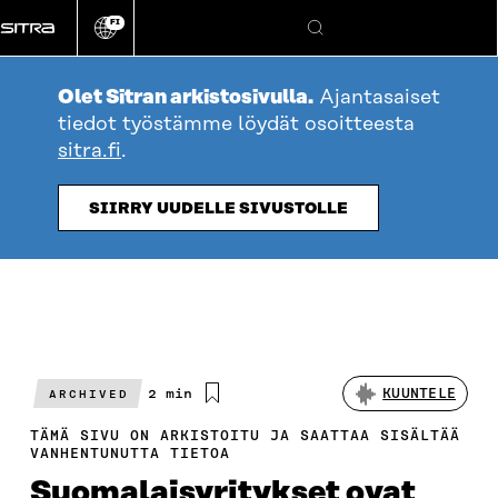
Siirry
FI
suoraan
Vaihda
Hae
sivuston
sisältöön
kieli
Olet Sitran arkistosivulla.
Ajantasaiset
tiedot työstämme löydät osoitteesta
sitra.fi
.
SIIRRY UUDELLE SIVUSTOLLE
Arvioitu
2 min
KUUNTELE
ARCHIVED
lukuaika
TÄMÄ SIVU ON ARKISTOITU JA SAATTAA SISÄLTÄÄ
VANHENTUNUTTA TIETOA
Suomalaisyritykset ovat