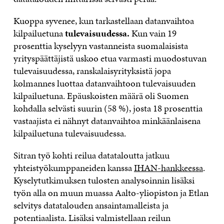
Kuoppa syvenee, kun tarkastellaan datanvaihtoa
kilpailuetuna
tulevaisuudessa.
Kun vain 19
prosenttia kyselyyn vastanneista suomalaisista
yrityspäättäjistä uskoo etua varmasti muodostuvan
tulevaisuudessa, ranskalaisyrityksistä jopa
kolmannes luottaa datanvaihtoon tulevaisuuden
kilpailuetuna. Epäuskoisten määrä oli Suomen
kohdalla selvästi suurin (58 %), josta 18 prosenttia
vastaajista ei nähnyt datanvaihtoa minkäänlaisena
kilpailuetuna tulevaisuudessa.
Sitran työ kohti reilua datataloutta jatkuu
yhteistyökumppaneiden kanssa
IHAN-hankkeessa
.
Kyselytutkimuksen tulosten analysoinnin lisäksi
työn alla on muun muassa Aalto-yliopiston ja Etlan
selvitys datatalouden ansaintamalleista ja
potentiaalista. Lisäksi valmistellaan reilun