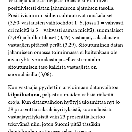
Vastaajat kaikista neljästä maasta suhtautuvat
positiivisesti datan jakamiseen ajatuksen tasolla.
Positiivisimmin siihen suhtautuvat ranskalaiset
(3,50, vastausten vaihtoehdot 1–5, jossa 1 = vahvasti
eri mieltä ja 5 = vahvasti samaa mieltä), suomalaiset
(3,49) ja hollantilaiset (3,49) vastaajat, saksalaisten
vastaajien pitäessä perää (3,29). Sitoutuminen datan
jakamiseen omassa toiminnassa ei kuitenkaan ole
aivan yhtä voimakasta ja selkeästi matalin
sitoutumisen taso kaikista vastaajista on
suomalaisilla (3,08).
Kun vastaajia pyydettiin arvioimaan datanvaihtoa
kilpailuetuna,
paljastuu maiden välisiä räikeitä
eroja. Kun datanvaihdon hyötyjä ulosmittaa nyt jo
39 prosenttia saksalaisyrityksistä, suomalaisista
vastaajayrityksistä vain 23 prosenttia kertoo
tekevänsä niin, joten Suomi pitää tässäkin
datatalouden mittarissa selvästi perää.