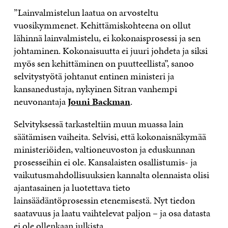
”Lainvalmistelun laatua on arvosteltu
vuosikymmenet. Kehittämiskohteena on ollut
lähinnä lainvalmistelu, ei kokonaisprosessi ja sen
johtaminen. Kokonaisuutta ei juuri johdeta ja siksi
myös sen kehittäminen on puutteellista”, sanoo
selvitystyötä johtanut entinen ministeri ja
kansanedustaja, nykyinen Sitran vanhempi
neuvonantaja
Jouni Backman
.
Selvityksessä tarkasteltiin muun muassa lain
säätämisen vaiheita. Selvisi, että kokonaisnäkymää
ministeriöiden, valtioneuvoston ja eduskunnan
prosesseihin ei ole. Kansalaisten osallistumis- ja
vaikutusmahdollisuuksien kannalta olennaista olisi
ajantasainen ja luotettava tieto
lainsäädäntöprosessin etenemisestä. Nyt tiedon
saatavuus ja laatu vaihtelevat paljon – ja osa datasta
ei ole ollenkaan julkista.