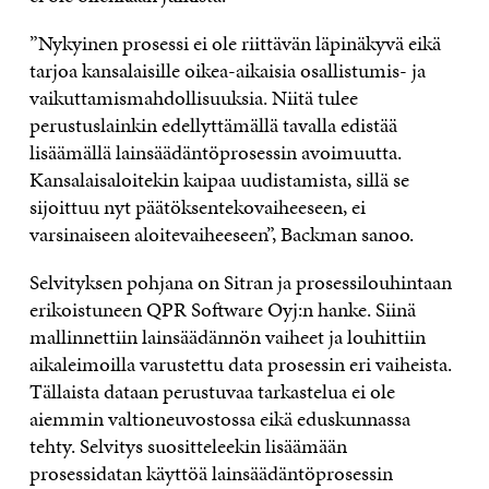
”Nykyinen prosessi ei ole riittävän läpinäkyvä eikä
tarjoa kansalaisille oikea-aikaisia osallistumis- ja
vaikuttamismahdollisuuksia. Niitä tulee
perustuslainkin edellyttämällä tavalla edistää
lisäämällä lainsäädäntöprosessin avoimuutta.
Kansalaisaloitekin kaipaa uudistamista, sillä se
sijoittuu nyt päätöksentekovaiheeseen, ei
varsinaiseen aloitevaiheeseen”, Backman sanoo.
Selvityksen pohjana on Sitran ja prosessilouhintaan
erikoistuneen QPR Software Oyj:n hanke. Siinä
mallinnettiin lainsäädännön vaiheet ja louhittiin
aikaleimoilla varustettu data prosessin eri vaiheista.
Tällaista dataan perustuvaa tarkastelua ei ole
aiemmin valtioneuvostossa eikä eduskunnassa
tehty. Selvitys suositteleekin lisäämään
prosessidatan käyttöä lainsäädäntöprosessin