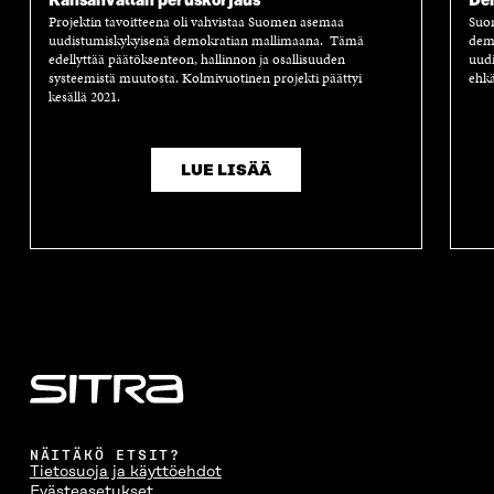
Kansanvallan peruskorjaus
Dem
Projektin tavoitteena oli vahvistaa Suomen asemaa
Suom
uudistumiskykyisenä demokratian mallimaana. Tämä
demo
edellyttää päätöksenteon, hallinnon ja osallisuuden
uudi
systeemistä muutosta. Kolmivuotinen projekti päättyi
ehk
kesällä 2021.
LUE LISÄÄ
NÄITÄKÖ ETSIT?
Tietosuoja ja käyttöehdot
Evästeasetukset