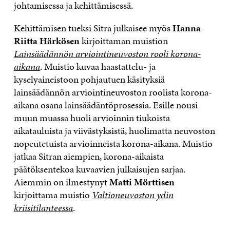
johtamisessa ja kehittämisessä.
Kehittämisen tueksi Sitra julkaisee myös
Hanna-
Riitta Härkösen
kirjoittaman muistion
Lainsäädännön arviointineuvoston rooli korona-
aikana
. Muistio kuvaa haastattelu- ja
kyselyaineistoon pohjautuen käsityksiä
lainsäädännön arviointineuvoston roolista korona-
aikana osana lainsäädäntöprosessia. Esille nousi
muun muassa huoli arvioinnin tiukoista
aikatauluista ja viivästyksistä, huolimatta neuvoston
nopeutetuista arvioinneista korona-aikana. Muistio
jatkaa Sitran aiempien, korona-aikaista
päätöksentekoa kuvaavien julkaisujen sarjaa.
Aiemmin on ilmestynyt
Matti Mörttisen
kirjoittama muistio
Valtioneuvoston ydin
kriisitilanteessa
.