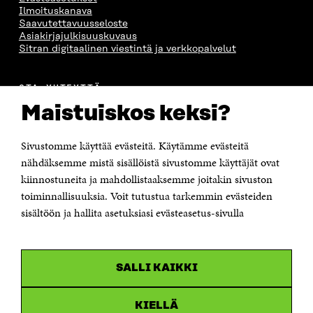
Ilmoituskanava
Saavutettavuusseloste
Asiakirjajulkisuuskuvaus
Sitran digitaalinen viestintä ja verkkopalvelut
OTA YHTEYTTÄ
Suomen itsenäisyyden juhlarahasto Sitra
Maistuiskos keksi?
Itämerenkatu 11-13, PL 160,
00181 Helsinki
Sivustomme käyttää evästeitä. Käytämme evästeitä
Puhelin +358 294 618 991
Sähköpostiosoite
nähdäksemme mistä sisällöistä sivustomme käyttäjät ovat
etunimi.sukunimi@sitra.fi tai sitra@sitra.fi
kiinnostuneita ja mahdollistaaksemme joitakin sivuston
Saapumisohjeet
toiminnallisuuksia. Voit tutustua tarkemmin evästeiden
sisältöön ja hallita asetuksiasi evästeasetus-sivulla
Y-tunnus 0202132-3
OLEMME NÄISSÄ SOMEISSA
SALLI KAIKKI
Facebook
Avautuu
uudessa
Linkedin
ikkunassa
KIELLÄ
Avautuu