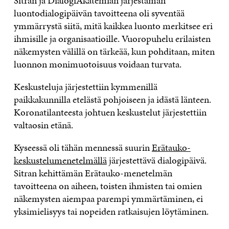
Sitran ja DialogiAkatemian järjestämän
luontodialogipäivän tavoitteena oli syventää
ymmärrystä siitä, mitä kaikkea luonto merkitsee eri
ihmisille ja organisaatioille. Vuoropuhelu erilaisten
näkemysten välillä on tärkeää, kun pohditaan, miten
luonnon monimuotoisuus voidaan turvata.
Keskusteluja järjestettiin kymmenillä
paikkakunnilla etelästä pohjoiseen ja idästä länteen.
Koronatilanteesta johtuen keskustelut järjestettiin
valtaosin etänä.
Kyseessä oli tähän mennessä suurin
Erätauko-
keskustelumenetelmällä
järjestettävä dialogipäivä.
Sitran kehittämän Erätauko-menetelmän
tavoitteena on aiheen, toisten ihmisten tai omien
näkemysten aiempaa parempi ymmärtäminen, ei
yksimielisyys tai nopeiden ratkaisujen löytäminen.