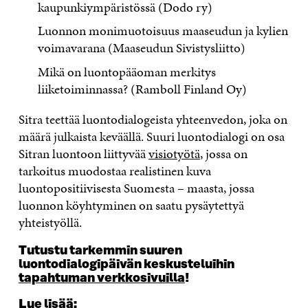
kaupunkiympäristössä (Dodo ry)
Luonnon monimuotoisuus maaseudun ja kylien
voimavarana (Maaseudun Sivistysliitto)
Mikä on luontopääoman merkitys
liiketoiminnassa? (Ramboll Finland Oy)
Sitra teettää luontodialogeista yhteenvedon, joka on
määrä julkaista keväällä. Suuri luontodialogi on osa
Sitran luontoon liittyvää
visiotyötä
, jossa on
tarkoitus muodostaa realistinen kuva
luontopositiivisesta Suomesta – maasta, jossa
luonnon köyhtyminen on saatu pysäytettyä
yhteistyöllä.
Tutustu tarkemmin suuren
luontodialogipäivän keskusteluihin
tapahtuman verkkosivuilla
!
Lue lisää: