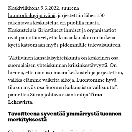
Keskiviikkona 9.3.2022,
suurena
luontodialogipäivänä
, järjestettiin lähes 130
rakentavaa keskustelua eri puolilla maata.
Keskusteluja järjestäneet ihmiset ja organisaatiot
ovat painottaneet, että kriisiaikanakin on tärkeää
kyetä katsomaan myös pidemmälle tulevaisuuteen.
”Aktiivinen kansalaisyhteiskunta on keskeinen osa
suomalaisen yhteiskunnan kriisinkestävyyttä. On
hienoa, että näin iso määrä keskusteluja järjestettiin,
vaikka elämme vaikeita aikoja. Luontomme hyvä
tila on myös osa Suomen kokonaisturvallisuutta”,
painottaa Sitran johtava asiantuntija
Timo
Lehesvirta
.
Tavoitteena syventää ymmärrystä luonnon
merkityksestä