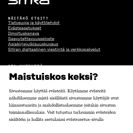
NÄITÄKÖ ETSIT?
Tietosuoja ja käyttöehdot
Evästeasetukset
Ilmoituskanava
Saavutettavuusseloste
Asiakirjajulkisuuskuvaus
Sitran digitaalinen viestintä ja verkkopalvelut
OTA YHTEYTTÄ
Suomen itsenäisyyden juhlarahasto Sitra
Maistuiskos keksi?
Itämerenkatu 11-13, PL 160,
00181 Helsinki
Sivustomme käyttää evästeitä. Käytämme evästeitä
Puhelin +358 294 618 991
Sähköpostiosoite
nähdäksemme mistä sisällöistä sivustomme käyttäjät ovat
etunimi.sukunimi@sitra.fi tai sitra@sitra.fi
kiinnostuneita ja mahdollistaaksemme joitakin sivuston
toiminnallisuuksia. Voit tutustua tarkemmin evästeiden
Saapumisohjeet
sisältöön ja hallita asetuksiasi evästeasetus-sivulla
Y-tunnus 0202132-3