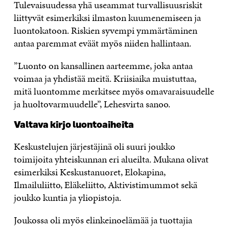
Tulevaisuudessa yhä useammat turvallisuusriskit
liittyvät esimerkiksi ilmaston kuumenemiseen ja
luontokatoon. Riskien syvempi ymmärtäminen
antaa paremmat eväät myös niiden hallintaan.
”Luonto on kansallinen aarteemme, joka antaa
voimaa ja yhdistää meitä. Kriisiaika muistuttaa,
mitä luontomme merkitsee myös omavaraisuudelle
ja huoltovarmuudelle”, Lehesvirta sanoo.
Valtava kirjo luontoaiheita
Keskustelujen järjestäjinä oli suuri joukko
toimijoita yhteiskunnan eri alueilta. Mukana olivat
esimerkiksi Keskustanuoret, Elokapina,
Ilmailuliitto, Eläkeliitto, Aktivistimummot sekä
joukko kuntia ja yliopistoja.
Joukossa oli myös elinkeinoelämää ja tuottajia