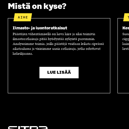
Mistä on kyse?
AIHE
Ilmasto- ja luontoratkaisut
Kes
Päästöjen vähentämisellä on kova kiire ja siksi toimivia
Suom
ilmastoratkaisuja pitää hyödyntää nykyistä paremmin.
riip
Analysoimme toimia, joilla päästöjä voidaan leikata ripeässä
kuin
aikataulussa ja visioimme uusia ratkaisuja, jotka odottavat
kest
kokeilijaansa.
LUE LISÄÄ