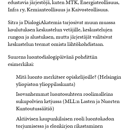
edustavia järjestöjä, kuten MTK, Energiateollisuus,
Infra ry, Kemianteollisuus ja Kaivosteollisuus.
Sitra ja DialogiAkatemia tarjosivat muun muassa
koulutuksen keskustelun vetäjille, keskustelujen
rungon ja alustuksen, mutta järjestäjät valitsivat
keskustelun teemat omista lähtökohdistaan.
Suurena luontodialogipäivänä pohdittiin
esimerkiksi:
Mitä luonto merkitsee opiskelijoille? (Helsingin
yliopiston ylioppilaskunta)
Isovanhemmat luontosuhteen roolimalleina
sukupolvien ketjussa (MLL:n Lasten ja Nuorten
Kuntoutussäätiö)
Aktiivisen kaupunkilaisen rooli luontokadon
torjumisessa ja elonkirjon rikastaminen