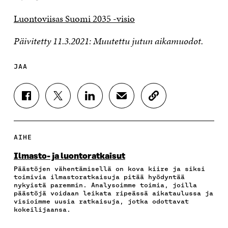
Luontoviisas Suomi 2035 -visio
Päivitetty 11.3.2021: Muutettu jutun aikamuodot.
JAA
J
J
J
J
K
A
A
A
A
O
A
A
A
A
P
F
T
L
S
I
A
W
I
Ä
O
AIHE
C
I
N
H
I
E
T
K
K
A
Ilmasto- ja luontoratkaisut
B
T
E
Ö
R
Päästöjen vähentämisellä on kova kiire ja siksi
O
E
D
P
T
toimivia ilmastoratkaisuja pitää hyödyntää
O
R
I
O
I
nykyistä paremmin. Analysoimme toimia, joilla
K
I
N
S
K
päästöjä voidaan leikata ripeässä aikataulussa ja
I
S
I
T
K
visioimme uusia ratkaisuja, jotka odottavat
S
S
S
I
E
kokeilijaansa.
S
Ä
S
L
L
A
A
Ä
L
I