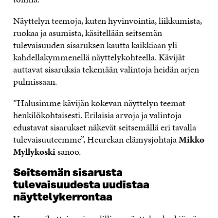
Näyttelyn teemoja, kuten hyvinvointia, liikkumista,
ruokaa ja asumista, käsitellään seitsemän
tulevaisuuden sisaruksen kautta kaikkiaan yli
kahdellakymmenellä näyttelykohteella. Kävijät
auttavat sisaruksia tekemään valintoja heidän arjen
pulmissaan.
”Halusimme kävijän kokevan näyttelyn teemat
henkilökohtaisesti. Erilaisia arvoja ja valintoja
edustavat sisarukset näkevät seitsemällä eri tavalla
tulevaisuuteemme”, Heurekan elämysjohtaja
Mikko
Myllykoski
sanoo.
Seitsemän sisarusta
tulevaisuudesta
uudistaa
näyttelykerrontaa