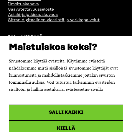
Ilmoituskanava
Saavutettavuusseloste
Asiakirjajulkisuuskuvaus
Sitran digitaalinen viestintä ja verkkopalvelut
OTA YHTEYTTÄ
Suomen itsenäisyyden juhlarahasto Sitra
Maistuiskos keksi?
Itämerenkatu 11-13, PL 160,
00181 Helsinki
Sivustomme käyttää evästeitä. Käytämme evästeitä
Puhelin +358 294 618 991
Sähköpostiosoite
nähdäksemme mistä sisällöistä sivustomme käyttäjät ovat
etunimi.sukunimi@sitra.fi tai sitra@sitra.fi
kiinnostuneita ja mahdollistaaksemme joitakin sivuston
Saapumisohjeet
toiminnallisuuksia. Voit tutustua tarkemmin evästeiden
sisältöön ja hallita asetuksiasi evästeasetus-sivulla
Y-tunnus 0202132-3
OLEMME NÄISSÄ SOMEISSA
SALLI KAIKKI
Facebook
Avautuu
uudessa
Linkedin
ikkunassa
KIELLÄ
Avautuu