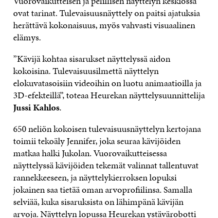
Vuorovaikutteisen ja pelillisen näyttelyn keskiössä
ovat tarinat. Tulevaisuusnäyttely on paitsi ajatuksia
herättävä kokonaisuus, myös vahvasti visuaalinen
elämys.
”Kävijä kohtaa sisarukset näyttelyssä aidon
kokoisina. Tulevaisuusilmettä näyttelyn
elokuvatasoisiin videoihin on luotu animaatioilla ja
3D-efekteillä”, toteaa Heurekan näyttelysuunnittelija
Jussi Kahlos
.
650 neliön kokoisen tulevaisuusnäyttelyn kertojana
toimii tekoäly Jennifer, joka seuraa kävijöiden
matkaa halki Jukolan. Vuorovaikutteisessa
näyttelyssä kävijöiden tekemät valinnat tallentuvat
rannekkeeseen, ja näyttelykierroksen lopuksi
jokainen saa tietää oman arvoprofiilinsa. Samalla
selviää, kuka sisaruksista on lähimpänä kävijän
arvoja. Näyttelyn lopussa Heurekan ystävärobotti