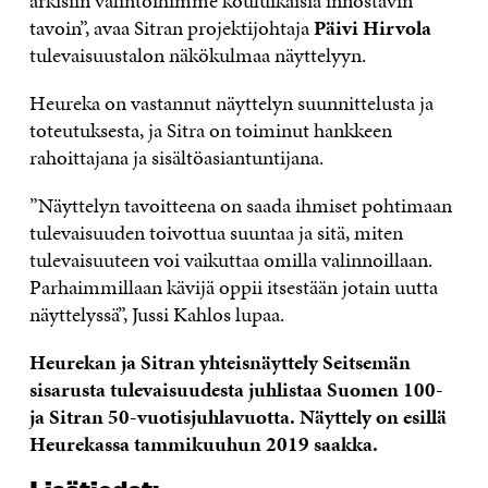
arkisiin valintoihimme kouluikäisiä innostavin
tavoin”, avaa Sitran projektijohtaja
Päivi Hirvola
tulevaisuustalon näkökulmaa näyttelyyn.
Heureka on vastannut näyttelyn suunnittelusta ja
toteutuksesta, ja Sitra on toiminut hankkeen
rahoittajana ja sisältöasiantuntijana.
”Näyttelyn tavoitteena on saada ihmiset pohtimaan
tulevaisuuden toivottua suuntaa ja sitä, miten
tulevaisuuteen voi vaikuttaa omilla valinnoillaan.
Parhaimmillaan kävijä oppii itsestään jotain uutta
näyttelyssä”, Jussi Kahlos lupaa.
Heurekan ja Sitran yhteisnäyttely Seitsemän
sisarusta tulevaisuudesta juhlistaa Suomen 100-
ja Sitran 50-vuotisjuhlavuotta. Näyttely on esillä
Heurekassa tammikuuhun 2019 saakka.