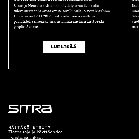
Sitran ja Heurekan yhteinen näyttely avaa ikkunoita
Itse
tulevaisuuteen ja antaa eväitä oivalluksille. Näyttely aukeaa
Suom
Heurekassa 17.11.2017, mutta sitä ennen näyttelyn
Sitr
päätähdet, seitsemän sisarusta, rakennetaan kiertueella
vuot
ympäri Suomea.
merk
LUE LISÄÄ
NÄITÄKÖ ETSIT?
Tietosuoja ja käyttöehdot
Evästeasetukset