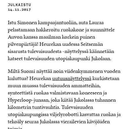
JULKAISTU
14.11.2017
Istu Simonen kampaajantuoliin, auta Lauraa
pelastamaan hakkeroitu ruokakone ja suunnittele
Auvon kanssa maailman korkein puinen
pilvenpiirtäjä! Heurekan uudessa Seitsemän
sisarusta tulevaisuudesta -näyttelyssä käännetään
katseet tulevaisuuden utopiakaupunki Jukolaan.
Miltä Suomi näyttää noin viidenkymmenen vuoden
kuluttua? Heurekan
uutuusnäyttelyssä
kurkistetaan
muun muassa tulevaisuuden ammatteihin,
synteettistä ruokaa valmistavaan koneeseen ja
Hyperloop-junaan, joka kiitää Jukolassa tuhannen
kilometrin tuntivauhtia. Tulevaisuuden
utopiakaupungissa viljelyrobotti kasvattaa ruokaa ja
tekoäly seuraa Jukolassa vierailevien kävijöiden
toimia.