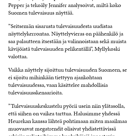
Pepper ja tekoäly Jennifer analysoivat, miltä koko
Suomen tulevaisuus näyttää.
”Seitsemän sisarusta tulevaisuudesta uudistaa
näyttelykerrontaa. Näyttelyvieras on päähenkilö ja
saa palautteen itsestään ja valinnoistaan sekä muista
kävijöistä tulevaisuuden pelikentällä”, Myllykoski
valottaa.
Vaikka näyttely sijoittuu tulevaisuuden Suomeen, se
ei sijoitu mihinkään tiettyyn ajankohtaan
tulevaisuudessa, vaan käsittelee mahdollisia
tulevaisuusskenaarioita.
”Tulevaisuuskeskustelu pyörii usein niin ylätasolla,
että siihen on vaikea tarttua. Halusimme yhdessä
Heurekan kanssa lähteä pohtimaan miten maailmaa
muovaavat megatrendit olisivat yhdistettävissä