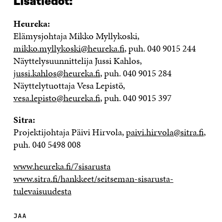
Lisätiedot:
Heureka:
Elämysjohtaja Mikko Myllykoski,
mikko.myllykoski@heureka.fi
, puh. 040 9015 244
Näyttelysuunnittelija Jussi Kahlos,
jussi.kahlos@heureka.fi
, puh. 040 9015 284
Näyttelytuottaja Vesa Lepistö,
vesa.lepisto@heureka.fi
, puh. 040 9015 397
Sitra:
Projektijohtaja Päivi Hirvola,
paivi.hirvola@sitra.fi
,
puh. 040 5498 008
www.heureka.fi/7sisarusta
www.sitra.fi/hankkeet/seitseman-sisarusta-
tulevaisuudesta
JAA