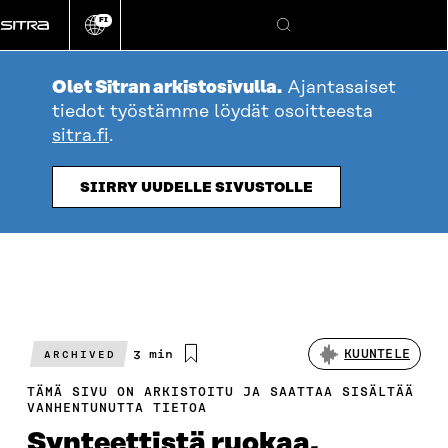
Siirry
FI
suoraan
Vaihda
Hae
sivuston
sisältöön
kieli
Olet Sitran arkistosivulla.
Ajantasaiset
tiedot työstämme löydät osoitteesta
sitra.fi
.
SIIRRY UUDELLE SIVUSTOLLE
Arvioitu
3 min
KUUNTELE
ARCHIVED
lukuaika
TÄMÄ SIVU ON ARKISTOITU JA SAATTAA SISÄLTÄÄ
VANHENTUNUTTA TIETOA
Synteettistä ruokaa,