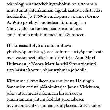
teknologinen tuotekehitysrahoitus on sittemmin
muuttunut yhteiskunnan digitalisaatiota edistäviksi
hankkeiksi. Jo 1960-luvun lopussa asiamies
Osmo
A. Wiio
perehtyi puolestaan futurologiaan
Yhdysvalloissa tuoden näin ensimmäiset
ennakoinnin opit ja menetelmät Suomeen.
Historiasisältötyö on ollut mittava
yhteistyöponnistus, jossa isoimmasta työpanoksesta
ovat vastanneet julkaisun kirjoittajat
Ann-Mari
Huhtanen
ja
Noora Mattila
sekä Sitran viestintä
sitralaisista kootun ohjausryhmän johdolla.
Kiitämme alkuvaiheen sparrauksesta Helsingin
Sanomien entistä päätoimittajaa
Janne Virkkusta
,
joka auttoi meitä näkemään historiaan ja
tunnistamaan yhtymäkohdat suomalaisen
hyvinvointiyhteiskunnan kehitykseen. Erityiskiitos