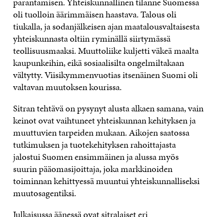
parantamisen. Yhteiskunnallinen tilanne Suomessa
oli tuolloin äärimmäisen haastava. Talous oli
tiukalla, ja sodanjälkeisen ajan maatalousvaltaisesta
yhteiskunnasta oltiin ryminällä siirtymässä
teollisuusmaaksi. Muuttoliike kuljetti väkeä maalta
kaupunkeihin, eikä sosiaalisilta ongelmiltakaan
vältytty. Viisikymmenvuotias itsenäinen Suomi oli
valtavan muutoksen kourissa.
Sitran tehtävä on pysynyt alusta alkaen samana, vain
keinot ovat vaihtuneet yhteiskunnan kehityksen ja
muuttuvien tarpeiden mukaan. Aikojen saatossa
tutkimuksen ja tuotekehityksen rahoittajasta
jalostui Suomen ensimmäinen ja alussa myös
suurin pääomasijoittaja, joka markkinoiden
toiminnan kehittyessä muuntui yhteiskunnalliseksi
muutosagentiksi.
Julkaisussa äänessä ovat sitralaiset eri