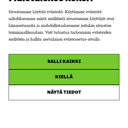
00181 Helsinki
Sivustomme käyttää evästeitä. Käytämme evästeitä
Puhelin +358 294 618 991
Sähköpostiosoite
nähdäksemme mistä sisällöistä sivustomme käyttäjät ovat
etunimi.sukunimi@sitra.fi tai sitra@sitra.fi
kiinnostuneita ja mahdollistaaksemme joitakin sivuston
toiminnallisuuksia. Voit tutustua tarkemmin evästeiden
Saapumisohjeet
sisältöön ja hallita asetuksiasi evästeasetus-sivulla
Y-tunnus 0202132-3
OLEMME NÄISSÄ SOMEISSA
SALLI KAIKKI
Facebook
Avautuu
uudessa
Linkedin
ikkunassa
KIELLÄ
Avautuu
uudessa
Youtube
ikkunassa
Avautuu
NÄYTÄ TIEDOT
uudessa
Instagram
ikkunassa
Avautuu
uudessa
ikkunassa