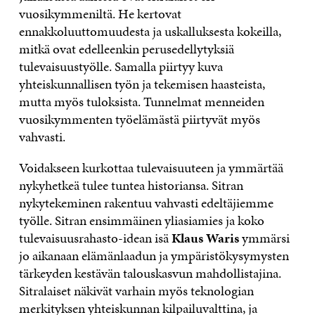
vuosikymmeniltä. He kertovat
ennakkoluuttomuudesta ja uskalluksesta kokeilla,
mitkä ovat edelleenkin perusedellytyksiä
tulevaisuustyölle. Samalla piirtyy kuva
yhteiskunnallisen työn ja tekemisen haasteista,
mutta myös tuloksista. Tunnelmat menneiden
vuosikymmenten työelämästä piirtyvät myös
vahvasti.
Voidakseen kurkottaa tulevaisuuteen ja ymmärtää
nykyhetkeä tulee tuntea historiansa. Sitran
nykytekeminen rakentuu vahvasti edeltäjiemme
työlle. Sitran ensimmäinen yliasiamies ja koko
tulevaisuusrahasto-idean isä
Klaus Waris
ymmärsi
jo aikanaan elämänlaadun ja ympäristökysymysten
tärkeyden kestävän talouskasvun mahdollistajina.
Sitralaiset näkivät varhain myös teknologian
merkityksen yhteiskunnan kilpailuvalttina, ja