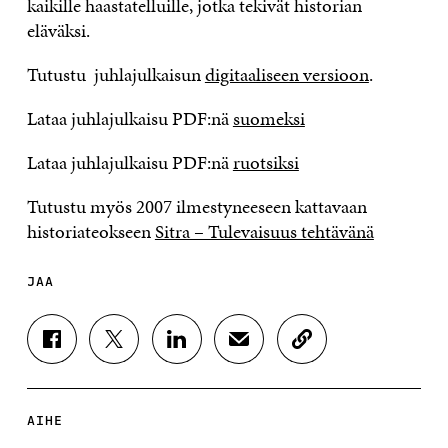
kaikille haastatelluille, jotka tekivät historian
eläväksi.
Tutustu juhlajulkaisun
digitaaliseen versioon
.
Lataa juhlajulkaisu PDF:nä
suomeksi
Lataa juhlajulkaisu PDF:nä
ruotsiksi
Tutustu myös 2007 ilmestyneeseen kattavaan
historiateokseen
Sitra – Tulevaisuus tehtävänä
JAA
J
J
J
J
K
A
A
A
A
O
A
A
A
A
P
F
T
L
S
I
A
W
I
Ä
O
AIHE
C
I
N
H
I