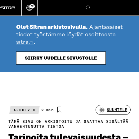
Siirry
FI
suoraan
Vaihda
Hae
sivuston
sisältöön
kieli
Olet Sitran arkistosivulla.
Ajantasaiset
tiedot työstämme löydät osoitteesta
sitra.fi
.
SIIRRY UUDELLE SIVUSTOLLE
Arvioitu
2 min
KUUNTELE
ARCHIVED
lukuaika
TÄMÄ SIVU ON ARKISTOITU JA SAATTAA SISÄLTÄÄ
VANHENTUNUTTA TIETOA
Tarinoita tulevaisuudesta –