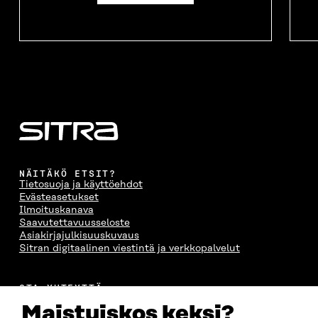
NÄITÄKÖ ETSIT?
Tietosuoja ja käyttöehdot
Evästeasetukset
Ilmoituskanava
Saavutettavuusseloste
Asiakirjajulkisuuskuvaus
Sitran digitaalinen viestintä ja verkkopalvelut
OTA YHTEYTTÄ
Suomen itsenäisyyden juhlarahasto Sitra
Maistuiskos keksi?
Itämerenkatu 11-13, PL 160,