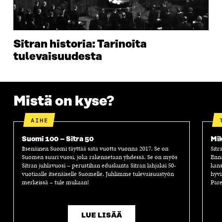
K
U
K
K
U
N
U
K
N
A
N
U
A
S
A
N
S
S
S
A
Sitran historia: Tarinoita
S
A
S
S
tulevaisuudesta
A
A
S
A
Mistä on kyse?
AIHE
Suomi 100 – Sitra 50
Mik
Itsenäinen Suomi täyttää sata vuotta vuonna 2017. Se on
Sitr
Suomen suuri vuosi, joka rakennetaan yhdessä. Se on myös
Enn
Sitran juhlavuosi – perustihan eduskunta Sitran lahjaksi 50-
kans
vuotiaalle itsenäiselle Suomelle. Juhlimme tulevaisuustyön
hyvi
merkeissä – tule mukaan!
Pare
LUE LISÄÄ