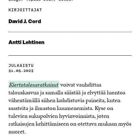
KIRJOITTAJAT
David J. Cord
Antti Lehtinen
JULKAISTU
31.05.2023
Kiertotalousratkaisut
Kiertotalousratkaisut
voivat vauhdittaa
talouskasvua ja samalla säästää ja elvyttää luontoa
vähentämällä siihen kohdistuvia paineita, kuten
saasteita ja ilmaston kuumenemista. Kyse on
tulevien sukupolvien hyvinvoinnista, joten
ratkaisujen kehittämiseen on otettava mukaan myös
nuoret.