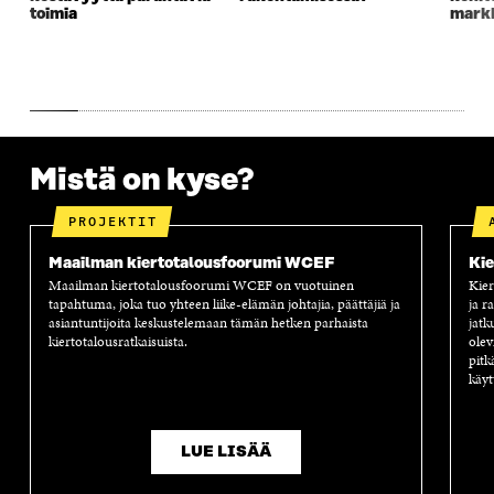
U
N
U
K
toimia
markk
N
A
N
U
A
S
A
N
S
S
S
A
S
A
S
S
A
A
S
A
Mistä on kyse?
PROJEKTIT
Maailman kiertotalousfoorumi WCEF
Kie
Maailman kiertotalousfoorumi WCEF on vuotuinen
Kier
tapahtuma, joka tuo yhteen liike-elämän johtajia, päättäjiä ja
ja r
asiantuntijoita keskustelemaan tämän hetken parhaista
jatk
kiertotalousratkaisuista.
olev
pitk
käyt
LUE LISÄÄ