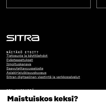
NÄITÄKÖ ETSIT?
Tietosuoja ja käyttöehdot
Evästeasetukset
Ilmoituskanava
Saavutettavuusseloste
Asiakirjajulkisuuskuvaus
Sitran digitaalinen viestintä ja verkkopalvelut
OTA YHTEYTTÄ
Suomen itsenäisyyden juhlarahasto Sitra
Maistuiskos keksi?
Itämerenkatu 11-13, PL 160,
00181 Helsinki