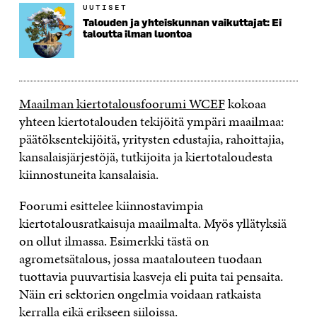
UUTISET
Talouden ja yhteiskunnan vaikuttajat: Ei
taloutta ilman luontoa
Maailman kiertotalousfoorumi WCEF
kokoaa
yhteen kiertotalouden tekijöitä ympäri maailmaa:
päätöksentekijöitä, yritysten edustajia, rahoittajia,
kansalaisjärjestöjä, tutkijoita ja kiertotaloudesta
kiinnostuneita kansalaisia.
Foorumi esittelee kiinnostavimpia
kiertotalousratkaisuja maailmalta. Myös yllätyksiä
on ollut ilmassa. Esimerkki tästä on
agrometsätalous, jossa maatalouteen tuodaan
tuottavia puuvartisia kasveja eli puita tai pensaita.
Näin eri sektorien ongelmia voidaan ratkaista
kerralla eikä erikseen siiloissa.