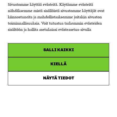
Sivustomme käyttää evästeitä. Käytämme evästeitä
Puhelin +358 294 618 991
Sähköpostiosoite
nähdäksemme mistä sisällöistä sivustomme käyttäjät ovat
etunimi.sukunimi@sitra.fi tai sitra@sitra.fi
kiinnostuneita ja mahdollistaaksemme joitakin sivuston
Saapumisohjeet
toiminnallisuuksia. Voit tutustua tarkemmin evästeiden
sisältöön ja hallita asetuksiasi evästeasetus-sivulla
Y-tunnus 0202132-3
OLEMME NÄISSÄ SOMEISSA
SALLI KAIKKI
Facebook
Avautuu
uudessa
Linkedin
ikkunassa
KIELLÄ
Avautuu
uudessa
Youtube
ikkunassa
Avautuu
NÄYTÄ TIEDOT
uudessa
Instagram
ikkunassa
Avautuu
uudessa
ikkunassa