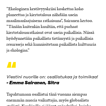
”Ekologinen kestävyyskriisi koskettaa koko
planeettaa ja kiertotalous nähdään usein
maailmanlaajuisena ratkaisuna”, Sairanen kertoo.
”Tänään kuitenkin kuultiin, että parhaat
kiertotalousratkaisut ovat usein paikallisia. Niissä
hyödynnetään paikallista tietämystä ja paikallisia
resursseja sekä kunnioitetaan paikallista kulttuuria
ja ekologiaa.”
“
Viestini nuorille on: osallistukaa ja toimikaa!
Emma Sairanen, Sitra
Tapahtumaan osallistui tänä vuonna aiempaa
enemmän nuoria vaikuttajia, myös globaalista
etelästä. Kuulijoille ei jäänyt epäselväksi, kuinka