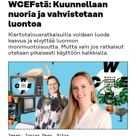
WCEFstä: Kuunnellaan
nuoria ja vahvistetaan
luontoa
Kiertotalousratkaisuilla voidaan luoda
kasvua ja elvyttää luonnon
monimuotoisuutta. Mutta vain jos ratkaisut
otetaan pikaisesti käyttöön kaikkialla.
Image: Topias Dean, Sitra.