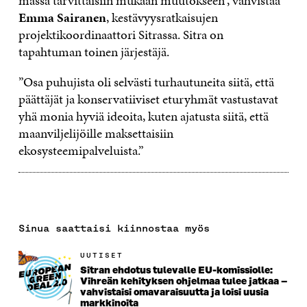
massa tarvittaisiin mukaan muutokseen”, vahvistaa
Emma Sairanen
, kestävyysratkaisujen
projektikoordinaattori Sitrassa. Sitra on
tapahtuman toinen järjestäjä.
”Osa puhujista oli selvästi turhautuneita siitä, että
päättäjät ja konservatiiviset eturyhmät vastustavat
yhä monia hyviä ideoita, kuten ajatusta siitä, että
maanviljelijöille maksettaisiin
ekosysteemipalveluista.”
Sinua saattaisi kiinnostaa myös
UUTISET
​​Sitran ehdotus tulevalle EU-komissiolle:
Vihreän kehityksen ohjelmaa tulee jatkaa –
vahvistaisi omavaraisuutta ja loisi uusia
markkinoita​