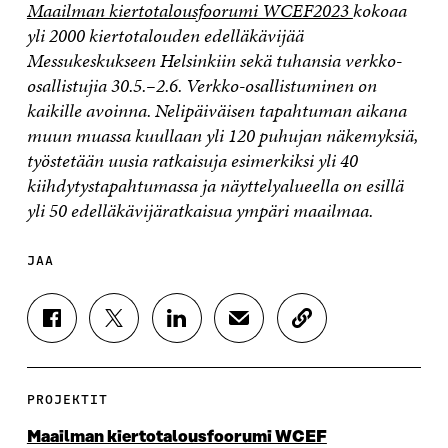
Maailman kiertotalousfoorumi WCEF2023
kokoaa
yli 2000 kiertotalouden edelläkävijää
Messukeskukseen Helsinkiin sekä tuhansia verkko-
osallistujia 30.5.–2.6. Verkko-osallistuminen on
kaikille avoinna. Nelipäiväisen tapahtuman aikana
muun muassa kuullaan yli 120 puhujan näkemyksiä,
työstetään uusia ratkaisuja esimerkiksi yli 40
kiihdytystapahtumassa ja näyttelyalueella on esillä
yli 50 edelläkävijäratkaisua ympäri maailmaa.
JAA
J
J
J
J
K
A
A
A
A
O
A
A
A
A
P
F
T
L
S
I
A
W
I
Ä
O
PROJEKTIT
C
I
N
H
I
E
T
K
K
A
Maailman kiertotalousfoorumi WCEF