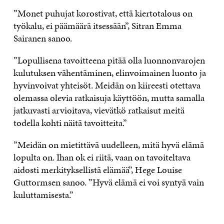
”Monet puhujat korostivat, että kiertotalous on
työkalu, ei päämäärä itsessään”, Sitran Emma
Sairanen sanoo.
”Lopullisena tavoitteena pitää olla luonnonvarojen
kulutuksen vähentäminen, elinvoimainen luonto ja
hyvinvoivat yhteisöt. Meidän on kiireesti otettava
olemassa olevia ratkaisuja käyttöön, mutta samalla
jatkuvasti arvioitava, vievätkö ratkaisut meitä
todella kohti näitä tavoitteita.”
”Meidän on mietittävä uudelleen, mitä hyvä elämä
lopulta on. Ihan ok ei riitä, vaan on tavoiteltava
aidosti merkityksellistä elämää”, Hege Louise
Guttormsen sanoo. ”Hyvä elämä ei voi syntyä vain
kuluttamisesta.”