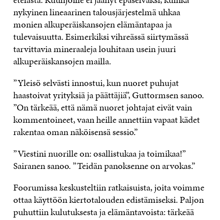
nykyinen lineaarinen talousjärjestelmä uhkaa
monien alkuperäiskansojen elämäntapaa ja
tulevaisuutta. Esimerkiksi vihreässä siirtymässä
tarvittavia mineraaleja louhitaan usein juuri
alkuperäiskansojen mailla.
”Yleisö selvästi innostui, kun nuoret puhujat
haastoivat yrityksiä ja päättäjiä”, Guttormsen sanoo.
”On tärkeää, että nämä nuoret johtajat eivät vain
kommentoineet, vaan heille annettiin vapaat kädet
rakentaa oman näköisensä sessio.”
”Viestini nuorille on: osallistukaa ja toimikaa!”
Sairanen sanoo. ”Teidän panoksenne on arvokas.”
Foorumissa keskusteltiin ratkaisuista, joita voimme
ottaa käyttöön kiertotalouden edistämiseksi. Paljon
puhuttiin kulutuksesta ja elämäntavoista: tärkeää