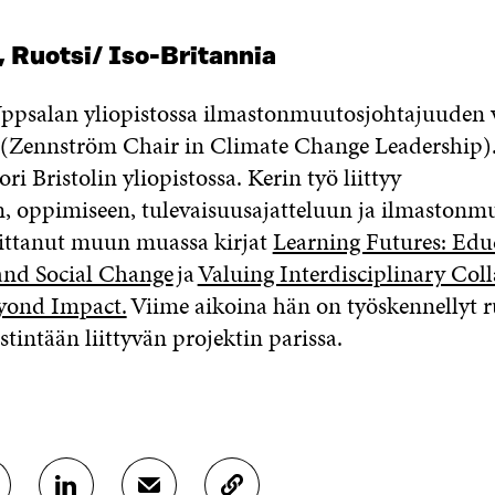
,
Ruotsi/ Iso-Britannia
Uppsalan yliopistossa ilmastonmuutosjohtajuu
den 
(
Zennström C
hair in
Climate
Change
Leadership
)
sori
Bristolin yliopistossa
. Kerin työ l
iittyy
n,
oppimiseen, tulevaisuusajatteluun ja ilmastonm
ittanut
muun
muassa
kirjat
Learning Futures: Edu
and Social Change
ja
Valuing Interdisciplinary Coll
yond Impact.
Viime aikoina hän on työskennellyt
r
tintään liittyvän projek
tin parissa.
J
J
K