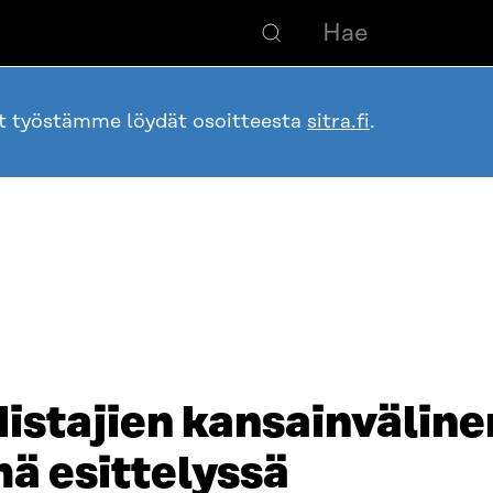
ot työstämme löydät osoitteesta
sitra.fi
.
istajien kansainväline
ä esittelyssä