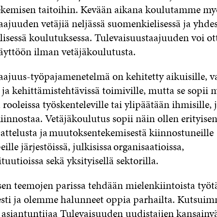
kemisen taitoihin. Kevään aikana koulutamme my
aajuuden vetäjiä neljässä suomenkielisessä ja yhde
lisessä koulutuksessa. Tulevaisuustaajuuden voi o
käyttöön ilman vetäjäkoulutusta
.
aajuus-työpajamenetelmä on kehitetty aikuisille, v
 ja kehittämistehtävissä toimiville, mutta se sopii 
rooleissa työskenteleville tai ylipäätään ihmisille, 
iinnostaa. Vetäjäkoulutus sopii näin ollen erityise
jattelusta ja muutoksentekemisestä kiinnostuneille
ille järjestöissä, julkisissa organisaatioissa,
tuutioissa sekä yksityisellä sektorilla.
en teemojen parissa tehdään mielenkiintoista työ
esti ja olemme
halunneet oppia parhailta
.
Kutsuimm
 asiantuntijaa
Tulevaisuuden uudistajien kansainvä