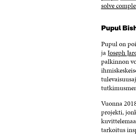
solve compl
Pupul Bish
Pupul
on poi
ja
Joseph
Jar
palkinnon
vo
ihmiskeskei
tulevaisuusaj
tutkimusmen
Vuonna 2018 
projekti, jon
kuvittelemaa
tarkoitus ins