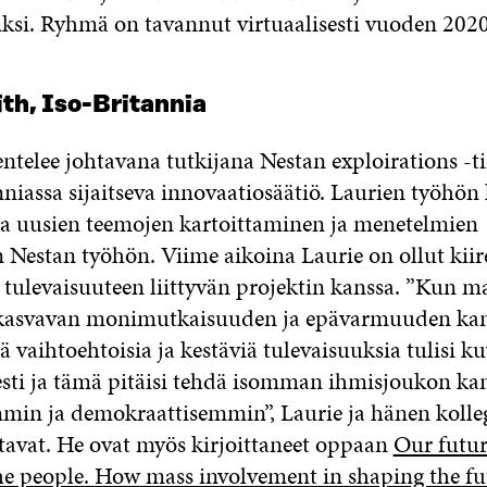
ksi. Ryhmä on tavannut virtuaalisesti vuoden 202
th, Iso-Britannia
ntelee johtavana tutkijana Nestan exploirations -ti
nniassa sijaitseva innovaatiosäätiö. Laurien työhö
 uusien teemojen kartoittaminen ja menetelmien
 Nestan työhön. Viime aikoina Laurie on ollut kiir
n tulevaisuuteen liittyvän projektin kanssa. ”Kun 
kasvavan monimutkaisuuden ja epävarmuuden kan
vaihtoehtoisia ja kestäviä tulevaisuuksia tulisi ku
esti ja tämä pitäisi tehdä isomman ihmisjoukon ka
mmin ja demokraattisemmin”, Laurie ja hänen koll
ttavat. He ovat myös kirjoittaneet oppaan
Our futur
he people.
How
mass involvement in shaping the fu