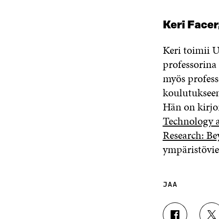
Keri Facer
Keri
toimii 
professorina
myös
profes
koulutuksee
Hän
on
kirjo
Technology 
Research: Be
ympäristövies
JAA
J
J