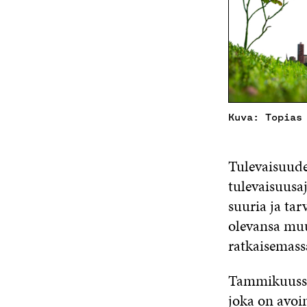
Kuva: Topias
Tulevaisuude
tulevaisuusa
suuria ja ta
olevansa muu
ratkaisemassa
Tammikuuss
joka on avoi