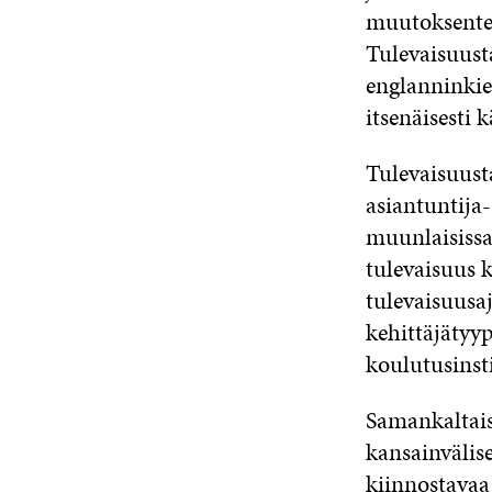
muutoksente
Tulevaisuust
englanninkie
itsenäisesti 
Tulevaisuust
asiantuntija-
muunlaisissa 
tulevaisuus k
tulevaisuusa
kehittäjätyype
koulutusinsti
Samankaltais
kansainvälis
kiinnostavaa