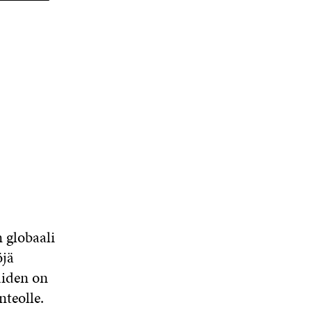
 globaali
öjä
äiden on
nteolle.