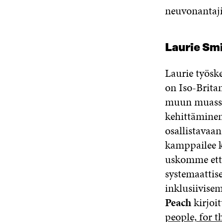
neuvonantaji
Laurie Smi
Laurie työske
on Iso-Brita
muun muassa
kehittäminen
osallistavaa
kamppailee 
uskomme että 
systemaattis
inklusiivise
Peach
kirjoi
people, for t