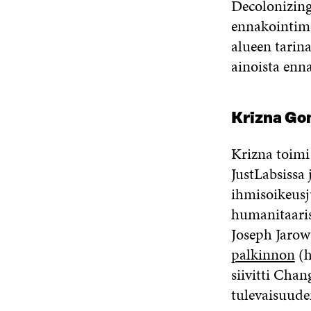
Decolonizing
ennakointime
alueen tarin
ainoista enn
Krizna Go
Krizna toimi
JustLabs
issa
j
ihmisoikeusj
humanitaarise
Joseph
Jarow
palkinnon
(
siivitti
Chan
t
ulevaisuud