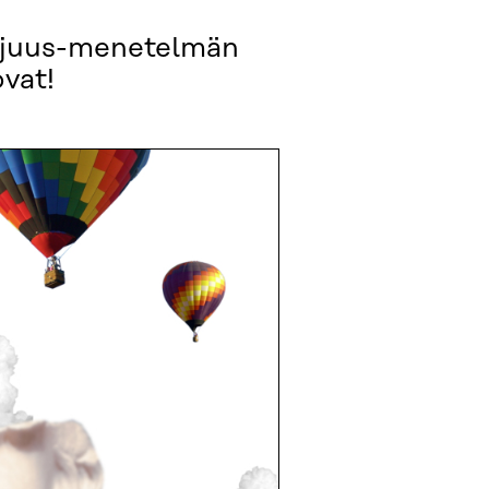
aajuus-menetelmän
vat!