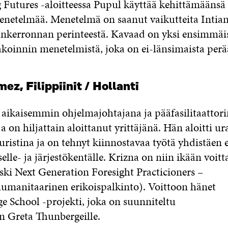
 Futures -aloitteessa Pupul käyttää kehittämääns
netelmää. Menetelmä on saanut vaikutteita Intia
ankerronnan perinteestä. Kavaad on yksi ensimmäis
akoinnin menetelmistä, joka on ei-länsimaista perä
mez,
Filippiinit
/
Hollanti
 aikaisemmin ohjelmajohtajana ja pääfasilitaattor
a on hiljattain aloittanut yrittäjänä.
Hän aloitti ur
uristina ja
on tehnyt kiinnostavaa työtä yhdistäen 
lle- ja järjestökentälle.
Krizna on niin ikään voitt
ski
Next
Generation
Foresight
Practicioners
–
humanitaarinen
erikoispalkinto
)
.
Voittoon hänet
ge
School -projekti, joka on suunniteltu
en
Greta
Thunbergeille
.