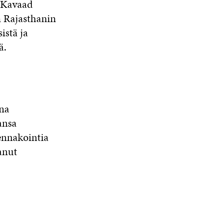
ä Kavaad
n Rajasthanin
istä ja
ä.
ina
ansa
ennakointia
anut