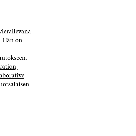
vierailevana
.
Hän on
uutokseen.
cation,
aborative
uotsalaisen