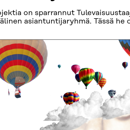
ojektia on sparrannut Tulevaisuust
älinen asiantuntijaryhmä. Tässä he o