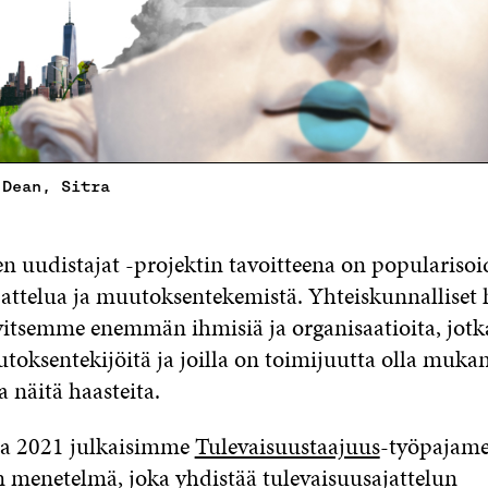
 Dean, Sitra
n uudistajat -projektin tavoitteena on popularisoi
jattelua ja muutoksentekemistä. Yhteiskunnalliset 
rvitsemme enemmän ihmisiä ja organisaatioita, jotk
toksentekijöitä ja joilla on toimijuutta olla muka
 näitä haasteita.
a 2021 julkaisimme
Tulevaisuustaajuus
-työpajam
n menetelmä, joka yhdistää tulevaisuusajattelun