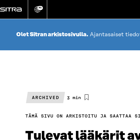
Siirry
suoraan
FI
Vaihda
sivuston
sisältöön
kieli
Olet Sitran arkistosivulla.
Ajantasaiset tied
ARCHIVED
Arvioitu
3 min
lukuaika
TÄMÄ SIVU ON ARKISTOITU JA SAATTAA S
Tulevat lääkärit 