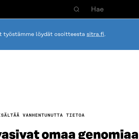
ot työstämme löydät osoitteesta
sitra.fi
.
ISÄLTÄÄ VANHENTUNUTTA TIETOA
avasivat omaa genomiaa