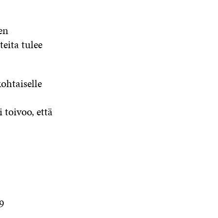
en
eita tulee
ohtaiselle
 toivoo, että
9