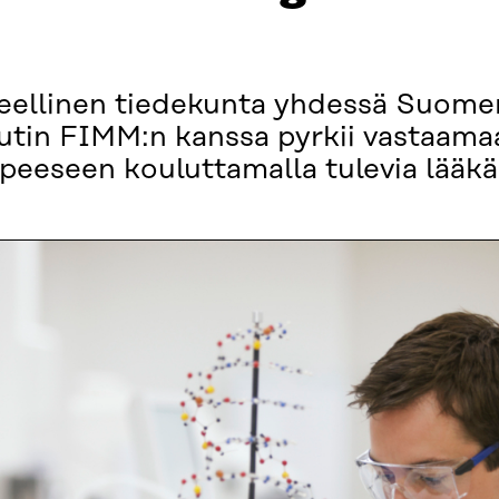
eteellinen tiedekunta yhdessä Suome
uutin FIMM:n kanssa pyrkii vastaam
eeseen kouluttamalla tulevia lääkär