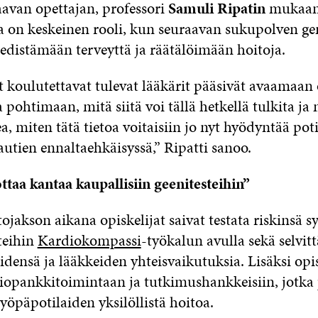
aavan opettajan, professori
Samuli Ripatin
mukaa
a on keskeinen rooli, kun seuraavan sukupolven g
 edistämään terveyttä ja räätälöimään hoitoja.
yt koulutettavat tulevat lääkärit pääsivät avaamaa
pohtimaan, mitä siitä voi tällä hetkellä tulkita ja m
, miten tätä tietoa voitaisiin jo nyt hyödyntää pot
autien ennaltaehkäisyssä,” Ripatti sanoo.
ttaa kantaa kaupallisiin geenitesteihin”
jakson aikana opiskelijat saivat testata riskinsä s
teihin
Kardiokompassi
-työkalun avulla sekä selvit
idensä ja lääkkeiden yhteisvaikutuksia. Lisäksi opis
biopankkitoimintaan ja tutkimushankkeisiin, jotka 
öpäpotilaiden yksilöllistä hoitoa.