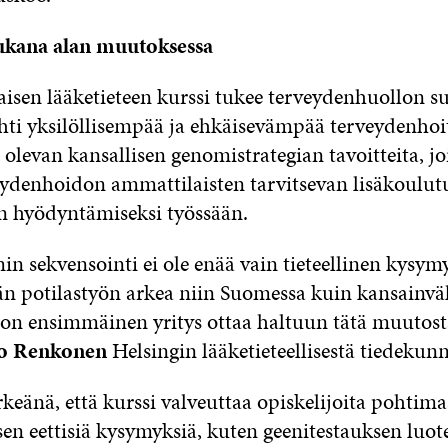
kana alan muutoksessa
isen lääketieteen kurssi tukee terveydenhuollon 
ti yksilöllisempää ja ehkäisevämpää terveydenhoit
 olevan kansallisen genomistrategian tavoitteita, jo
eydenhoidon ammattilaisten tarvitsevan lisäkoulut
 hyödyntämiseksi työssään.
n sekvensointi ei ole enää vain tieteellinen kysym
 potilastyön arkea niin Suomessa kuin kansainväli
on ensimmäinen yritys ottaa haltuun tätä muutost
to Renkonen
Helsingin lääketieteellisestä tiedekunn
rkeänä, että kurssi valveuttaa opiskelijoita pohti
en eettisiä kysymyksiä, kuten geenitestauksen luot