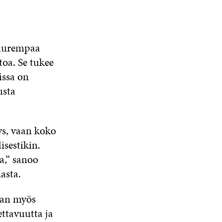
suurempaa
oa. Se tukee
issa on
usta
ys, vaan koko
sestikin.
a,” sanoo
asta.
maan myös
ettavuutta ja