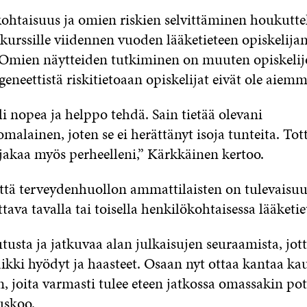
ohtaisuus ja omien riskien selvittäminen houkutte
 kurssille viidennen vuoden lääketieteen opiskelija
 Omien näytteiden tutkiminen on muuten opiskelijoi
neettistä riskitietoaan opiskelijat eivät ole aiemm
li nopea ja helppo tehdä. Sain tietää olevani
malainen, joten se ei herättänyt isoja tunteita. Tott
ti jakaa myös perheelleni,” Kärkkäinen kertoo.
ttä terveydenhuollon ammattilaisten on tulevaisu
ava tavalla tai toisella henkilökohtaisessa lääketie
tusta ja jatkuvaa alan julkaisujen seuraamista, jott
kki hyödyt ja haasteet. Osaan nyt ottaa kantaa kau
n, joita varmasti tulee eteen jatkossa omassakin pot
uskoo.