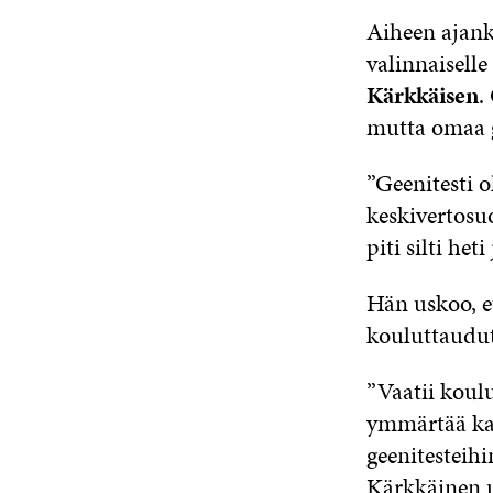
Aiheen ajank
valinnaiselle
Kärkkäisen
.
mutta omaa ge
”Geenitesti o
keskivertosuo
piti silti he
Hän uskoo, e
kouluttaudutt
”Vaatii koulu
ymmärtää kai
geenitesteihi
Kärkkäinen 