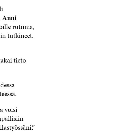
li
n
Anni
lle rutiinia,
in tutkineet.
akai tieto
udessa
teessä.
a voisi
pallisiin
ilastyössäni,”