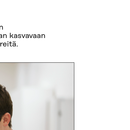
n
aan kasvavaan
eitä.