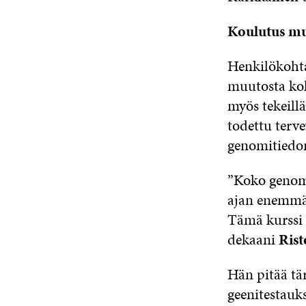
Koulutus mu
Henkilökohta
muutosta koh
myös tekeillä
todettu terv
genomitiedon
”Koko genomi
ajan enemmän
Tämä kurssi 
dekaani
Ris
Hän pitää tä
geenitestauks