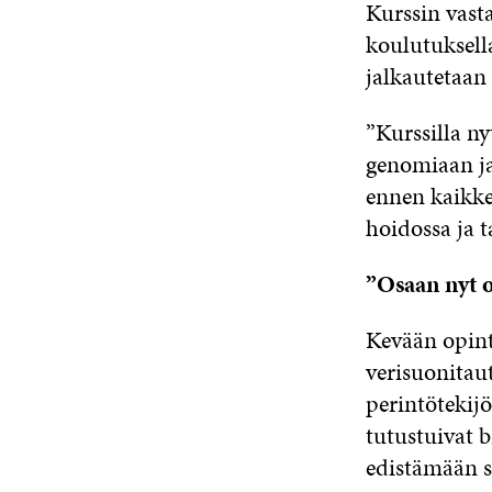
Kurssin vast
koulutuksell
jalkautetaan
”Kurssilla n
genomiaan ja 
ennen kaikkea
hoidossa ja t
”Osaan nyt o
Kevään opinto
verisuonitau
perintötekijö
tutustuivat 
edistämään sy