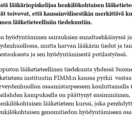
tä lääkäriopiskelijaa henkilökohtaisen lääketietee
ät toivovat, että kansainvälisestikin merkittävä kur
men lääketieteellisiin tiedekuntiin.
 hyödyntäminen sairauksien ennaltaehkäisyssä ja
eydenhuollossa, mutta harvan lääkärin tiedot ja tai
testauksesta ja sen hyödyntämisestä potilastyössä.
iopiston lääketieteellinen tiedekunta yhdessä Suom
ketieteen instituutin FIMM:n kanssa pyrkii vast
rveydenhuollon osaamistarpeeseen kouluttamalla t
Meilahden kampuksella on päättynyt ensimmäinen, 
enkilökohtaisen lääketieteen kurssi, joka perehdyt
henkilökohtaisen genomitiedon hyödyntämiseen osa