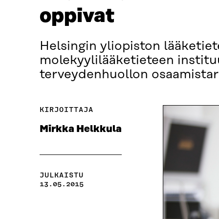
oppivat
Helsingin yliopiston lääketi
molekyylilääketieteen instit
terveydenhuollon osaamistarp
KIRJOITTAJA
Mirkka Helkkula
JULKAISTU
13.05.2015