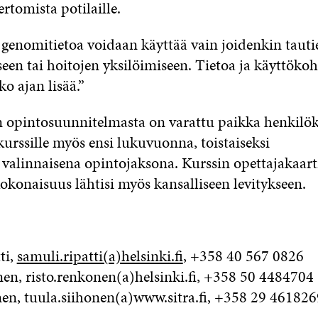
ertomista potilaille.
i genomitietoa voidaan käyttää vain joidenkin tauti
en tai hoitojen yksilöimiseen. Tietoa ja käyttökoht
o ajan lisää.”
opintosuunnitelmasta on varattu paikka henkilök
kurssille myös ensi lukuvuonna, toistaiseksi
e valinnaisena opintojaksona. Kurssin opettajakaarti
okonaisuus lähtisi myös kansalliseen levitykseen.
ti,
samuli.ripatti(a)helsinki.fi
,
+358 40 567 0826
en, risto.renkonen(a)helsinki.fi,
+358 50 4484704
en, tuula.siihonen(a)www.sitra.fi, +358 29 461826