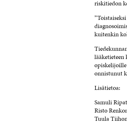
riskitiedon k
”Toistaiseks
diagnosoimise
kuitenkin kok
Tiedekunnan 
lääketieteen 
opiskelijoill
onnistunut k
Lisätietoa:
Samuli Ripat
Risto Renkon
Tuula Tiihon