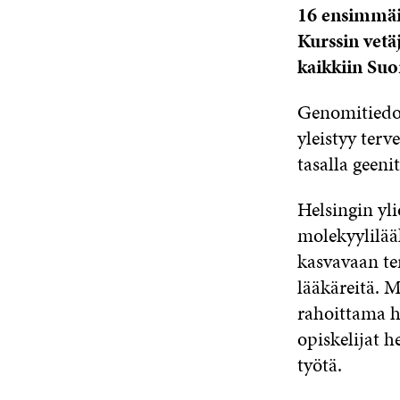
16 ensimmäis
Kurssin vetäj
kaikkiin Suo
Genomitiedon
yleistyy terv
tasalla geeni
Helsingin yl
molekyylilää
kasvavaan te
lääkäreitä. 
rahoittama h
opiskelijat 
työtä.