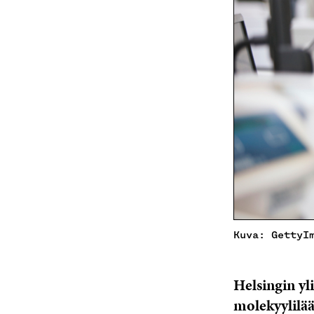
Kuva: GettyI
Helsingin yl
molekyylilää