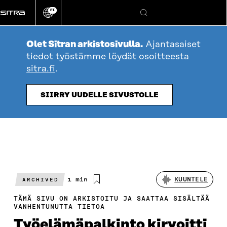
Siirry
FI
suoraan
Vaihda
Hae
sivuston
sisältöön
kieli
Olet Sitran arkistosivulla.
Ajantasaiset
tiedot työstämme löydät osoitteesta
sitra.fi
.
SIIRRY UUDELLE SIVUSTOLLE
Arvioitu
1 min
KUUNTELE
ARCHIVED
lukuaika
TÄMÄ SIVU ON ARKISTOITU JA SAATTAA SISÄLTÄÄ
VANHENTUNUTTA TIETOA
Työelämäpalkinto kirvoitti