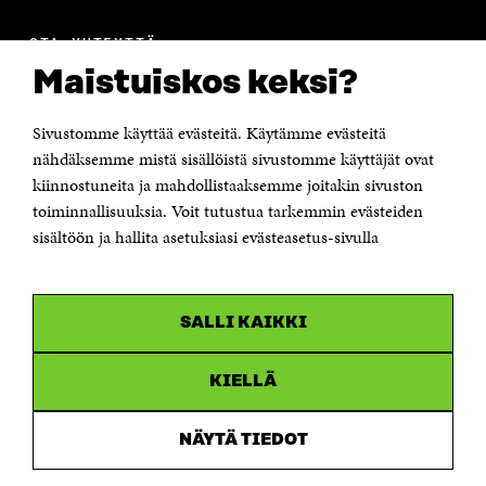
OTA YHTEYTTÄ
Suomen itsenäisyyden juhlarahasto Sitra
Maistuiskos keksi?
Itämerenkatu 11-13, PL 160,
00181 Helsinki
Sivustomme käyttää evästeitä. Käytämme evästeitä
Puhelin +358 294 618 991
Sähköpostiosoite
nähdäksemme mistä sisällöistä sivustomme käyttäjät ovat
etunimi.sukunimi@sitra.fi tai sitra@sitra.fi
kiinnostuneita ja mahdollistaaksemme joitakin sivuston
Saapumisohjeet
toiminnallisuuksia. Voit tutustua tarkemmin evästeiden
sisältöön ja hallita asetuksiasi evästeasetus-sivulla
Y-tunnus 0202132-3
OLEMME NÄISSÄ SOMEISSA
SALLI KAIKKI
Facebook
Avautuu
uudessa
Linkedin
ikkunassa
KIELLÄ
Avautuu
uudessa
Youtube
ikkunassa
Avautuu
NÄYTÄ TIEDOT
uudessa
Instagram
ikkunassa
Avautuu