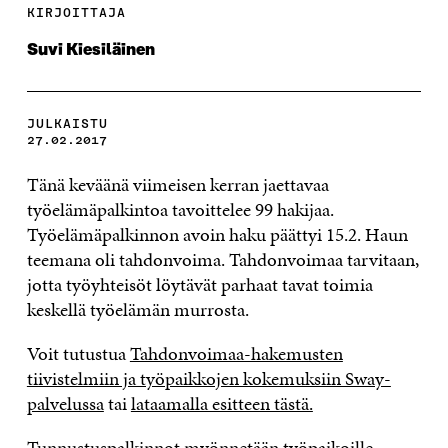
KIRJOITTAJA
Suvi Kiesiläinen
JULKAISTU
27.02.2017
Tänä keväänä viimeisen kerran jaettavaa
työelämäpalkintoa tavoittelee 99 hakijaa.
Työelämäpalkinnon avoin haku päättyi 15.2. Haun
teemana oli tahdonvoima. Tahdonvoimaa tarvitaan,
jotta työyhteisöt löytävät parhaat tavat toimia
keskellä työelämän murrosta.
Voit tutustua
Tahdonvoimaa-hakemusten
tiivistelmiin ja työpaikkojen kokemuksiin Sway-
palvelussa
tai
lataamalla esitteen tästä.
Tunnustuspalkinnot myönnetään työpaikoille,