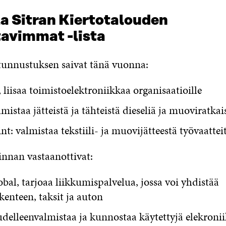
la Sitran Kiertotalouden
tavimmat -lista
tunnustuksen saivat tänä vuonna:
, liisaa toimistoelektroniikkaa organisaatioille
lmistaa jätteistä ja tähteistä dieseliä ja muoviratkai
t: valmistaa tekstiili- ja muovijätteestä työvaattei
nnan vastaanottivat:
al, tarjoaa liikkumispalvelua, jossa voi yhdistää
kenteen, taksit ja auton
delleenvalmistaa ja kunnostaa käytettyjä elekronii