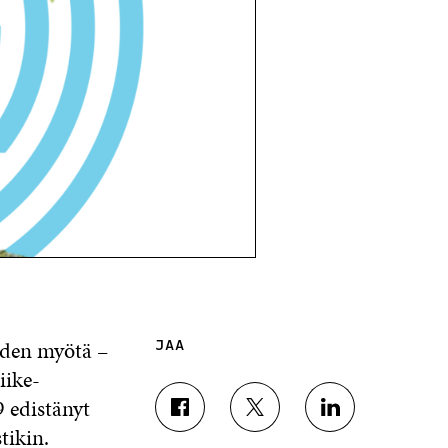
uden myötä –
JAA
iike-
9 edistänyt
J
J
J
tikin.
A
A
A