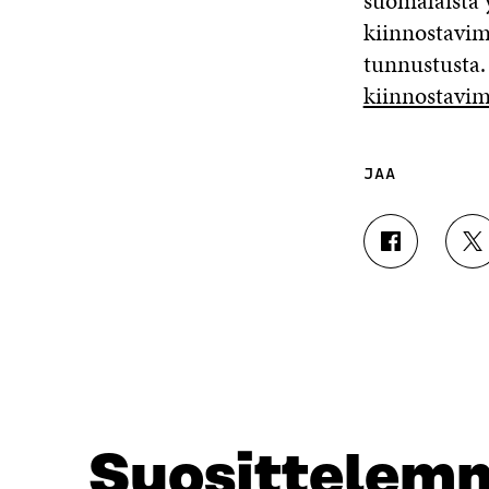
suomalaista 
kiinnostavimm
tunnustusta.
kiinnostavim
JAA
J
J
A
A
A
A
F
T
A
W
C
I
E
T
B
T
O
E
O
R
Suosittelem
K
I