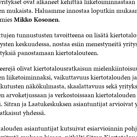
ritykset ovat alkaneet kehittää liiketoiminnastaan
en mukaista. Haluamme innostaa loputkin mukaan
iamies
Mikko Kosonen
.
ttujen tunnustusten tavoitteena on lisätä kiertotal
tysten keskuudessa, nostaa esiin menestyneitä yrit
rityksiä panostamaan kiertotalouteen.
eerejä olivat kiertotalousratkaisun mielenkiintoisu
n liiketoiminnaksi, vaikuttavuus kiertotalouden ja
kutusten näkökulmasta, skaalattavuus sekä yrityk
n arvoketjussaan ja verkostoissaan kiertotalouden
. Sitran ja Laatukeskuksen asiantuntijat arvioivat 
atkaisut yhdessä.
talouden asiantuntijat kutsuivat esiarvioinnin pohja