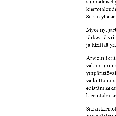
suomalaiset y
kiertotaloud
Sitran ylias
Myös nyt jae
tärkeyttä yri
ja kirittää y
Arviointikrit
vakiintumine
ympäristövai
vaikuttamine
edistämiseksi
kiertotalousr
Sitran kierto