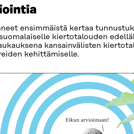
iointia
kaneet ensimmäistä kertaa tunnustuk
uomalaiselle kiertotalouden edelläkä
aukauksena kansainvälisten kiertot
reiden kehittämiselle.