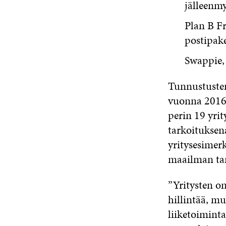
jälleenm
Plan B F
postipake
Swappie, 
Tunnustusten
vuonna 201
perin 19 yrit
tarkoituksen
yritysesimer
maailman tar
”Yritysten o
hillintää, m
liiketoimint