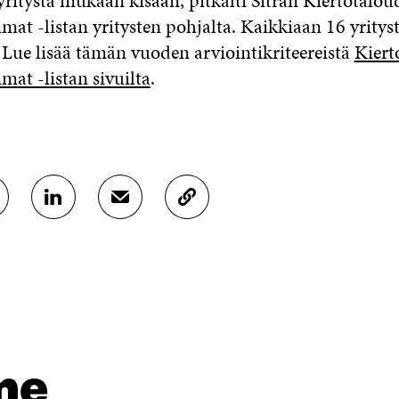
yritystä mukaan kisaan, pitkälti Sitran Kiertotalou
at -listan yritysten pohjalta. Kaikkiaan 16 yritys
 Lue lisää tämän vuoden arviointikriteereistä
Kiert
mat -listan sivuilta
.
J
J
K
A
A
O
A
A
P
L
S
I
I
Ä
O
N
H
I
K
K
A
E
Ö
R
D
P
T
I
O
I
me
N
S
K