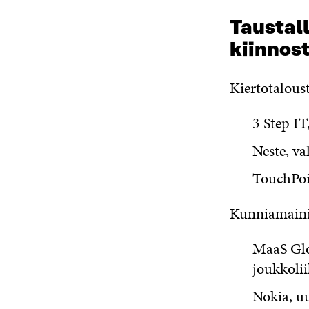
Taustal
kiinnos
Kiertotalous
3 Step IT
Neste, va
TouchPoin
Kunniamaini
MaaS Glob
joukkolii
Nokia, uu