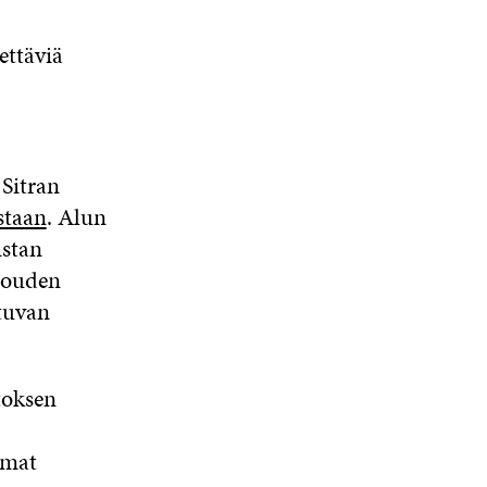
ettäviä
 Sitran
staan
. Alun
istan
alouden
tuvan
toksen
mmat