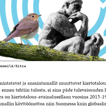
Hemmilä/Sitra
imintatavat ja ansaintamallit muuttuvat kiertotalo
ä ennen tehtiin tulosta, ei aina päde tulevaisuuden l
tra on kiertotalous-avainalueellaan vuosina 2015-1
mallin käyttöönottoa niin Suomessa kuin globaalis