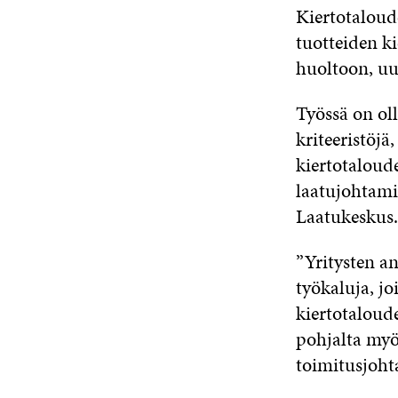
Kiertotaloud
tuotteiden k
huoltoon, uu
Työssä on oll
kriteeristöjä
kiertotaloude
laatujohtami
Laatukeskus.
”Yritysten a
työkaluja, j
kiertotaloud
pohjalta myö
toimitusjoht