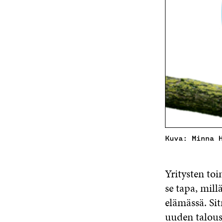
Kuva: Minna 
Yritysten to
se tapa, mill
elämässä. Si
uuden talous