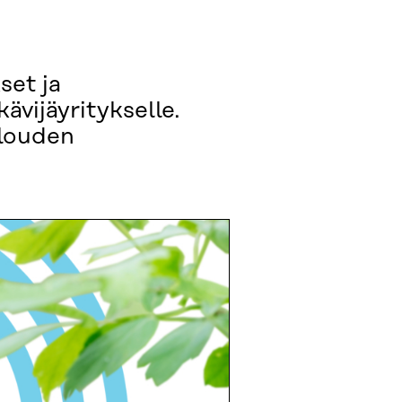
set ja
vijäyritykselle.
alouden