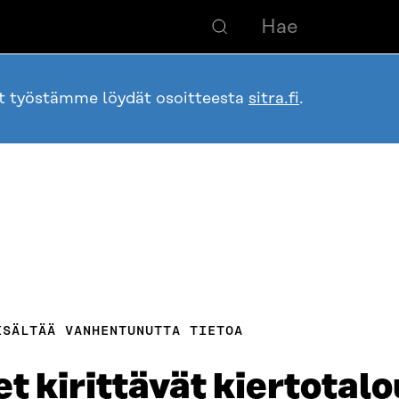
ot työstämme löydät osoitteesta
sitra.fi
.
ISÄLTÄÄ VANHENTUNUTTA TIETOA
t kirittävät kiertotal