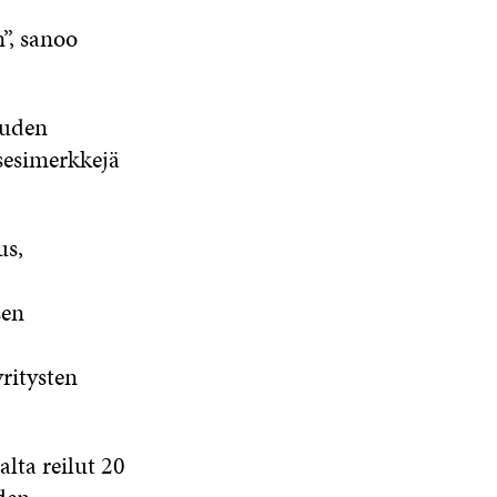
”, sanoo
ouden
ysesimerkkejä
us,
sen
yritysten
lta reilut 20