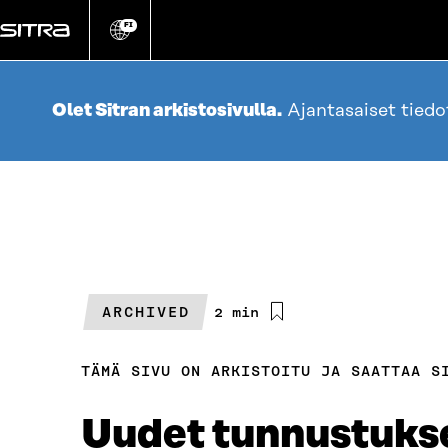
Siirry
suoraan
FI
Vaihda
sivuston
sisältöön
kieli
Olet Sitran arkistosivulla.
Ajantasaiset tied
ARCHIVED
Arvioitu
2 min
lukuaika
TÄMÄ SIVU ON ARKISTOITU JA SAATTAA S
Uudet tunnustukse