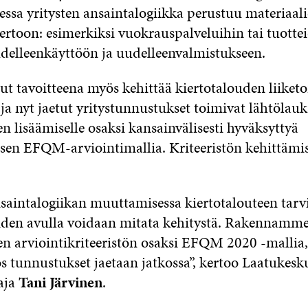
essa yritysten ansaintalogiikka perustuu materiaali
iertoon: esimerkiksi vuokrauspalveluihin tai tuotte
delleenkäyttöön ja uudelleenvalmistukseen.
ut tavoitteena myös kehittää kiertotalouden liiket
, ja nyt jaetut yritystunnustukset toimivat lähtöla
n lisäämiselle osaksi kansainvälisesti hyväksyttyä
sen EFQM-arviointimallia. Kriteeristön kehittämis
nsaintalogiikan muuttamisessa kiertotalouteen tarv
oiden avulla voidaan mitata kehitystä. Rakennamm
en arviointikriteeristön osaksi EFQM 2020 -mallia
s tunnustukset jaetaan jatkossa”, kertoo Laatukes
aja
Tani Järvinen
.