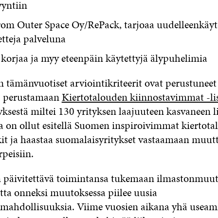
yyntiin
rom Outer Space Oy/RePack, tarjoaa uudelleenkäyt
tteja palveluna
korjaa ja myy eteenpäin käytettyjä älypuhelimia
 tämänvuotiset arviointikriteerit ovat perustuneet
6 perustamaan
Kiertotalouden kiinnostavimmat -li
yksestä miltei 130 yrityksen laajuuteen kasvaneen l
a on ollut esitellä Suomen inspiroivimmat kiertot
kit ja haastaa suomalaisyritykset vastaamaan muut
peisiin.
n päivitettävä toimintansa tukemaan ilmastonmuu
utta onneksi muutoksessa piilee uusia
amahdollisuuksia. Viime vuosien aikana yhä usea