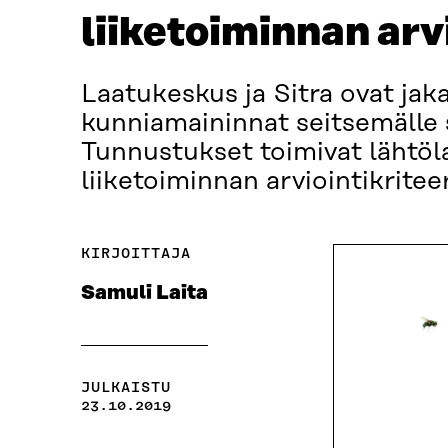
liiketoiminnan arv
Laatukeskus ja Sitra ovat ja
kunniamaininnat seitsemälle s
Tunnustukset toimivat lähtöl
liiketoiminnan arviointikritee
KIRJOITTAJA
Samuli Laita
JULKAISTU
23.10.2019