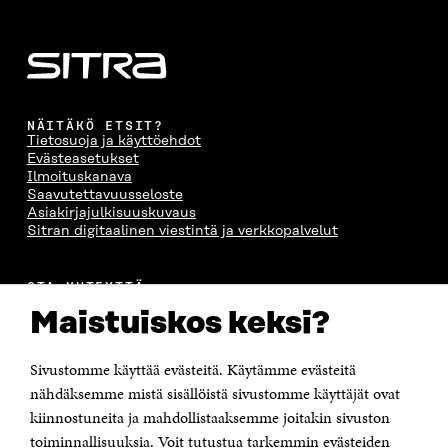
NÄITÄKÖ ETSIT?
Tietosuoja ja käyttöehdot
Evästeasetukset
Ilmoituskanava
Saavutettavuusseloste
Asiakirjajulkisuuskuvaus
Sitran digitaalinen viestintä ja verkkopalvelut
OTA YHTEYTTÄ
Suomen itsenäisyyden juhlarahasto Sitra
Maistuiskos keksi?
Itämerenkatu 11-13, PL 160,
00181 Helsinki
Sivustomme käyttää evästeitä. Käytämme evästeitä
Puhelin +358 294 618 991
Sähköpostiosoite
nähdäksemme mistä sisällöistä sivustomme käyttäjät ovat
etunimi.sukunimi@sitra.fi tai sitra@sitra.fi
kiinnostuneita ja mahdollistaaksemme joitakin sivuston
Saapumisohjeet
toiminnallisuuksia. Voit tutustua tarkemmin evästeiden