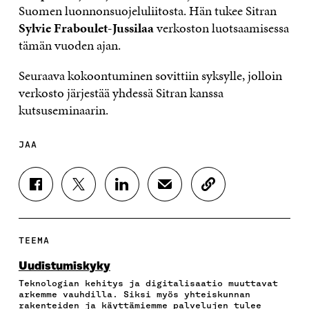
Suomen luonnonsuojeluliitosta. Hän tukee Sitran
Sylvie Fraboulet-Jussilaa
verkoston luotsaamisessa
tämän vuoden ajan.
Seuraava kokoontuminen sovittiin syksylle, jolloin
verkosto järjestää yhdessä Sitran kanssa
kutsuseminaarin.
JAA
J
J
J
J
K
A
A
A
A
O
A
A
A
A
P
F
T
L
S
I
A
W
I
Ä
O
TEEMA
C
I
N
H
I
E
T
K
K
A
Uudistumiskyky
B
T
E
Ö
R
Teknologian kehitys ja digitalisaatio muuttavat
O
E
D
P
T
arkemme vauhdilla. Siksi myös yhteiskunnan
O
R
I
O
I
rakenteiden ja käyttämiemme palvelujen tulee