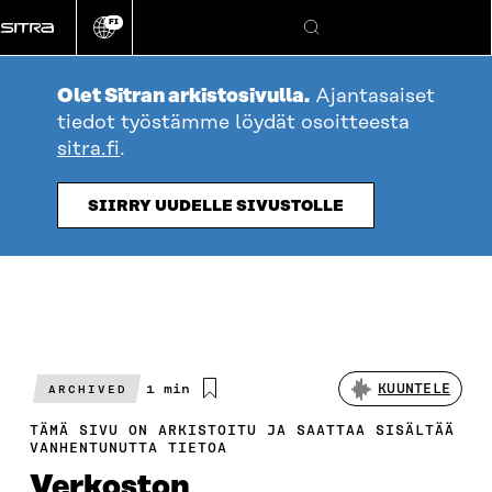
Siirry
FI
suoraan
Vaihda
Hae
sivuston
sisältöön
kieli
Olet Sitran arkistosivulla.
Ajantasaiset
tiedot työstämme löydät osoitteesta
sitra.fi
.
SIIRRY UUDELLE SIVUSTOLLE
Arvioitu
1 min
KUUNTELE
ARCHIVED
lukuaika
TÄMÄ SIVU ON ARKISTOITU JA SAATTAA SISÄLTÄÄ
VANHENTUNUTTA TIETOA
Verkoston