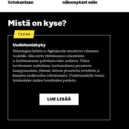
tietokantaan
näkemykset esiin
S
S
S
A
S
A
S
S
A
A
S
A
Mistä on kyse?
TEEMA
Uudistumiskyky
Teknologian kehitys ja digitalisaatio muuttavat arkemme
vauhdilla. Siksi myös yhteiskunnan rakenteiden
ja käyttämiemme palvelujen tulee uudistua. Tähän
tarvitsemme uudenlaisia, luottamukseen perustuvia
kumppanuuksia, yhteisiä, tietoon perustuvia tavoitteita ja
ihmisten osallisuuden vahvistamista. Uudistumiskyky-teema
työskentelee näiden tavoitteiden puolesta.
LUE LISÄÄ