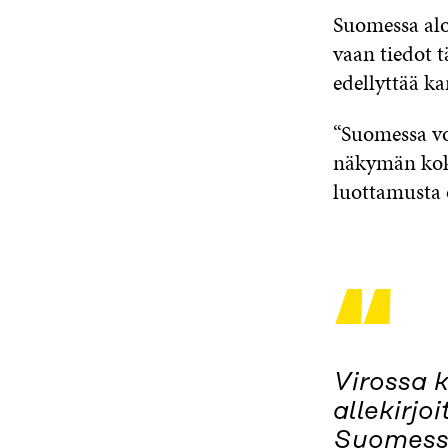
Suomessa aloi
vaan tiedot 
edellyttää k
“Suomessa voi
näkymän koko
luottamusta 
“
Virossa k
allekirjo
Suomessa