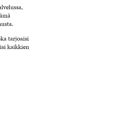
alvelussa,
Tämä
usta.
ka tarjoaisi
isi kaikkien