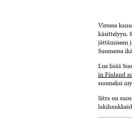
Virossa kansa
käsittelyyn. 
jättämiseen j
Suomessa ikä
Lue lisää Su
in Finland a
suomeksi my
Sitra on suos
lakihankkeid