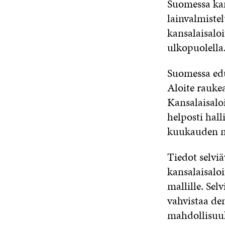
Suomessa kans
lainvalmistel
kansalaisalo
ulkopuolella.
Suomessa edus
Aloite raukea
Kansalaisaloi
helposti hall
kuukauden mä
Tiedot selvi
kansalaisalo
mallille. Sel
vahvistaa de
mahdollisuuk