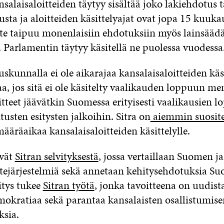
alaisaloitteiden täytyy sisältää joko lakiehdotus 
usta ja aloitteiden käsittelyajat ovat jopa 15 kuuka
ite taipuu monenlaisiin ehdotuksiin myös lainsää
 Parlamentin täytyy käsitellä ne puolessa vuodessa
kunnalla ei ole aikarajaa kansalaisaloitteiden käsi
a, jos sitä ei ole käsitelty vaalikauden loppuun me
tteet jäävätkin Suomessa erityisesti vaalikausien l
itusten esitysten jalkoihin. Sitra on
aiemmin suosite
äräaikaa kansalaisaloitteiden käsittelylle.
ävät
Sitran selvityksestä
, jossa vertaillaan Suomen j
itejärjestelmiä sekä annetaan kehitysehdotuksia S
vitys tukee
Sitran työtä
, jonka tavoitteena on uudist
mokratiaa sekä parantaa kansalaisten osallistumise
sia.