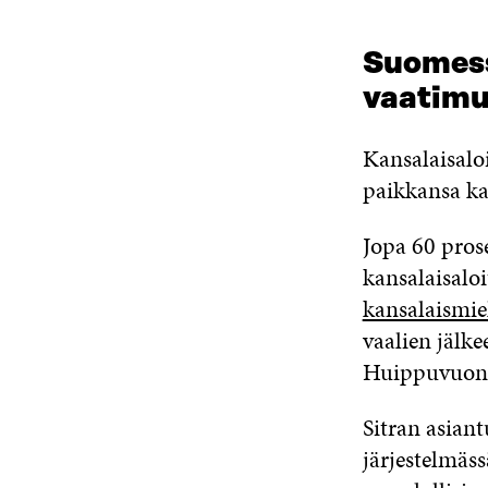
Suomess
vaatimu
Kansalaisalo
paikkansa ka
Jopa 60 prose
kansalaisalo
kansalaismie
vaalien jälke
Huippuvuonna
Sitran asian
järjestelmäs