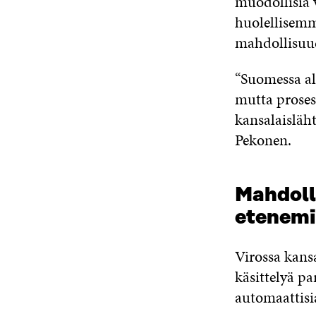
muodollisia 
huolellisemm
mahdollisuud
“Suomessa al
mutta proses
kansalaisläh
Pekonen.
Mahdoll
etenemi
Virossa kans
käsittelyä pa
automaattisia