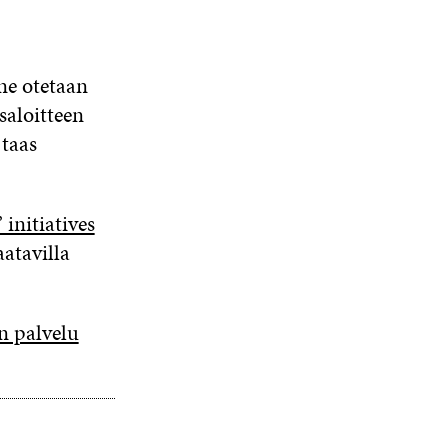
 ne otetaan
saloitteen
 taas
 initiatives
aatavilla
n palvelu