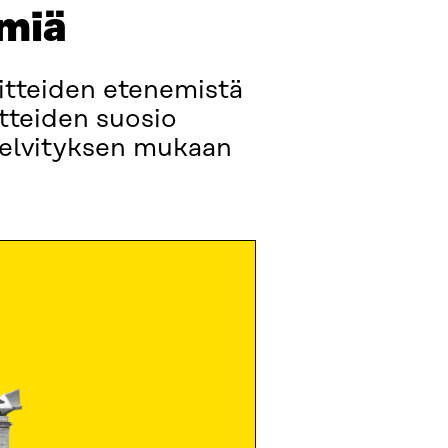
lmiä
oitteiden etenemistä
tteiden suosio
selvityksen mukaan
.