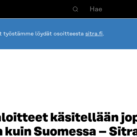
ot työstämme löydät osoitteesta
sitra.fi
.
loitteet käsitellään j
kuin Suomessa – Sitra 