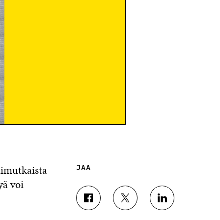
nimutkaista
JAA
yä voi
J
J
J
A
A
A