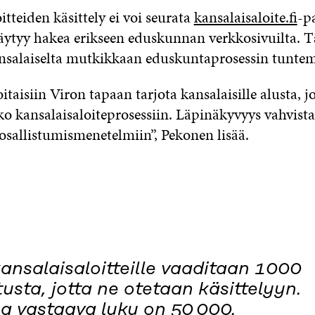
tteiden käsittely ei voi seurata
kansalaisaloite.fi
-p
täytyy hakea erikseen eduskunnan verkkosivuilta. 
ansalaiselta mutkikkaan eduskuntaprosessin tuntem
taisiin Viron tapaan tarjota kansalaisille alusta, jo
 kansalaisaloiteprosessiin. Läpinäkyvyys vahvista
osallistumismenetelmiin”, Pekonen lisää.
ansalaisaloitteille vaaditaan 1000
itusta, jotta ne otetaan käsittelyyn.
 vastaava luku on 50 000.