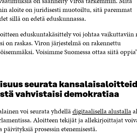
vaatimuksia on säännelty Viroa tarkemmin. Mitä
in aloite on juridisesti muotoiltu, sitä paremmat
et sillä on edetä eduskunnassa.
oitteen eduskuntakäsittely voi johtaa vaikuttaviin
si on raskas. Viron järjestelmä on rakennettu
töisemmäksi. Voisimme Suomessa ottaa siitä oppia”
isuus seurata kansalaisaloittei
stä vahvistaisi demokratiaa
alainen voi seurata yhdellä
digitaalisella alustalla
al
rlamentissa. Aloitteen tekijät ja allekirjoittajat voi
 päivityksiä prosessin etenemisestä.