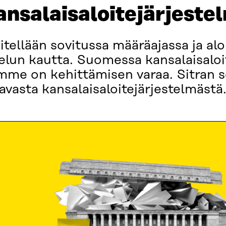
ansalaisaloitejärjeste
sitellään sovitussa määräajassa ja al
elun kautta. Suomessa kansalaisaloi
mme on kehittämisen varaa. Sitran 
avasta kansalaisaloitejärjestelmästä