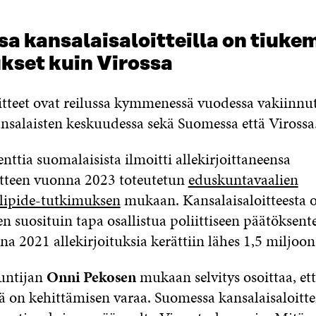
a kansalaisaloitteilla on tiuk
kset kuin Virossa
itteet ovat reilussa kymmenessä vuodessa vakiinnu
nsalaisten keskuudessa sekä Suomessa että Virossa
nttia suomalaisista ilmoitti allekirjoittaneensa
itteen vuonna 2023 toteutetun
eduskuntavaalien
lipide-tutkimuksen
mukaan. Kansalaisaloitteesta o
en suosituin tapa osallistua poliittiseen päätöksen
 2021 allekirjoituksia kerättiin lähes 1,5 miljoon
tuntijan
Onni Pekosen
mukaan selvitys osoittaa, e
sä on kehittämisen varaa. Suomessa kansalaisaloitt