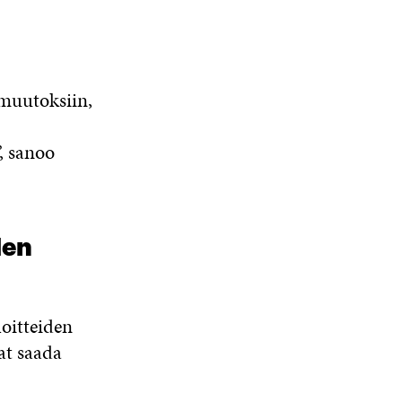
 muutoksiin,
, sanoo
den
oitteiden
vat saada