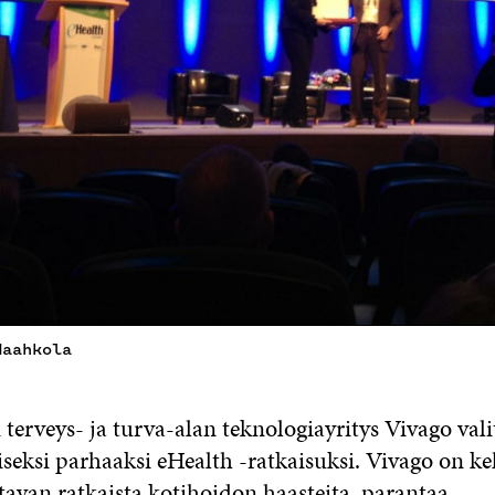
Haahkola
erveys- ja turva-alan teknologiayritys Vivago vali
seksi parhaaksi eHealth -ratkaisuksi. Vivago on ke
tavan ratkaista kotihoidon haasteita, parantaa