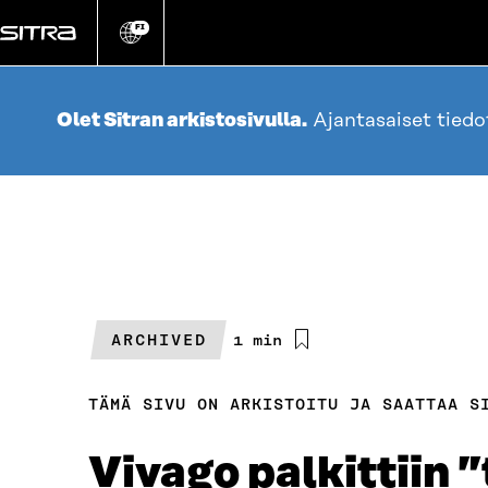
Siirry
suoraan
FI
Vaihda
sivuston
sisältöön
kieli
Olet Sitran arkistosivulla.
Ajantasaiset tied
ARCHIVED
Arvioitu
1 min
lukuaika
TÄMÄ SIVU ON ARKISTOITU JA SAATTAA S
Vivago palkittiin ”