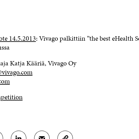
ote 14.5.2013
: Vivago palkittiin ”the best eHealth S
ussa
aja Katja Kääriä, Vivago Oy
@vivago.com
.com
petition