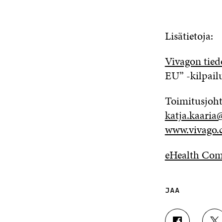
Lisätietoja:
Vivagon tied
EU” -kilpail
Toimitusjoht
katja.kaaria
www.vivago
eHealth Com
JAA