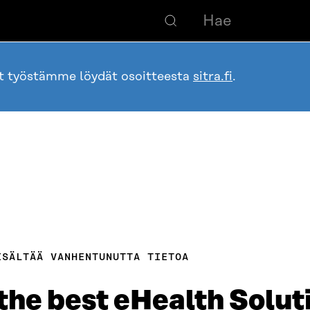
ot työstämme löydät osoitteesta
sitra.fi
.
ISÄLTÄÄ VANHENTUNUTTA TIETOA
the best eHealth Soluti