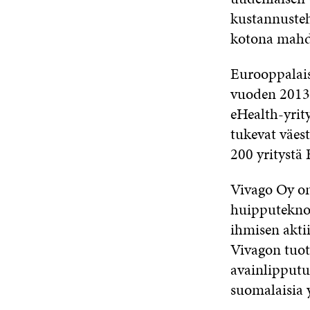
kustannusteh
kotona mahd
Eurooppalaisi
vuoden 2013 p
eHealth-yrity
tukevat väest
200 yritystä 
Vivago Oy on
huipputeknol
ihmisen akti
Vivagon tuott
avainlipputu
suomalaisia y