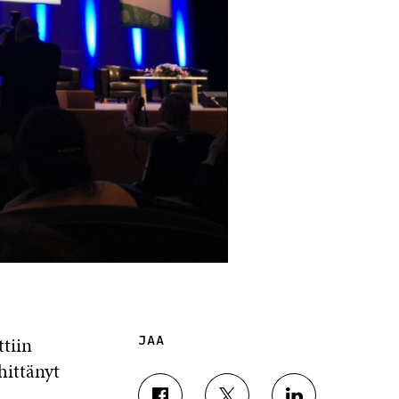
ttiin
JAA
hittänyt