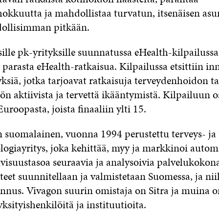
okkuutta ja mahdollistaa turvatun, itsenäisen as
ollisimman pitkään.
lle pk-yrityksille suunnatussa eHealth-kilpailussa
arasta eHealth-ratkaisua. Kilpailussa etsittiin inn
ksiä, jotka tarjoavat ratkaisuja terveydenhoidon tar
ön aktiivista ja tervettä ikääntymistä. Kilpailuun os
Euroopasta, joista finaaliin ylti 15.
 suomalainen, vuonna 1994 perustettu terveys- ja
ogiayritys, joka kehittää, myy ja markkinoi automa
ivisuustasoa seuraavia ja analysoivia palvelukokon
eet suunnitellaan ja valmistetaan Suomessa, ja nii
nnus. Vivagon suurin omistaja on Sitra ja muina o
ksityishenkilöitä ja instituutioita.