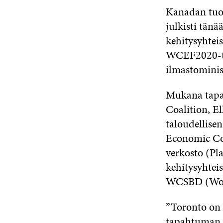
Kanadan tuo
julkisti tä
kehitysyhtei
WCEF2020-ta
ilmastominis
Mukana tapa
Coalition, 
taloudellise
Economic Co-
verkosto (Pl
kehitysyhtei
WCSBD (Worl
”Toronto on
tapahtuman j