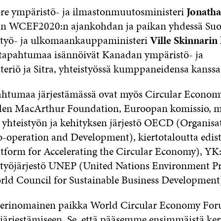
re ympäristö- ja ilmastonmuutosministeri
Jonath
nään WCEF2020:n ajankohdan ja paikan yhdessä S
styö- ja ulkomaankauppaministeri
Ville Skinnarin
pahtumaa isännöivät Kanadan ympäristö- ja
teriö ja Sitra, yhteistyössä kumppaneidensa kanssa
htumaa järjestämässä ovat myös Circular Econom
Ellen MacArthur Foundation, Euroopan komissio, 
n yhteistyön ja kehityksen järjestö OECD (Organisa
operation and Development), kiertotaloutta edi
atform for Accelerating the Circular Economy), YK
styöjärjestö UNEP (United Nations Environment P
d Council for Sustainable Business Development
 erinomainen paikka World Circular Economy For
ärjestämiseen. Se, että pääsemme ensimmäistä ker