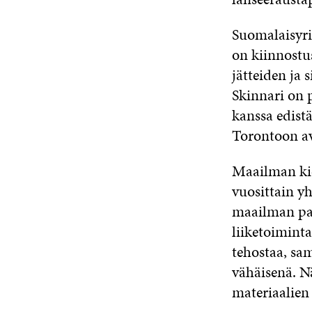
Suomalaisyri
on kiinnostu
jätteiden ja 
Skinnari on 
kanssa edistä
Torontoon av
Maailman ki
vuosittain yh
maailman par
liiketoimint
tehostaa, sa
vähäisenä. Nä
materiaalien