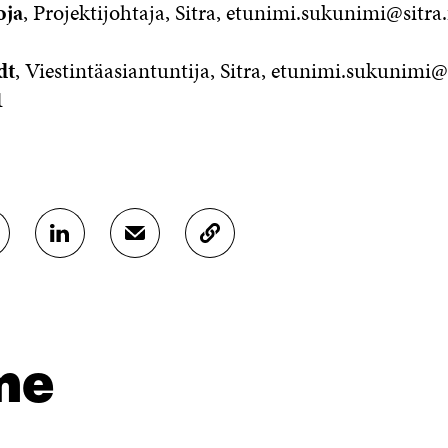
oja
, Projektijohtaja, Sitra, etunimi.sukunimi@sitra.
dt
, Viestintäasiantuntija, Sitra, etunimi.sukunimi@si
1
J
J
K
A
A
O
A
A
P
L
S
I
I
Ä
O
N
H
I
K
K
A
me
E
Ö
R
D
P
T
I
O
I
N
S
K