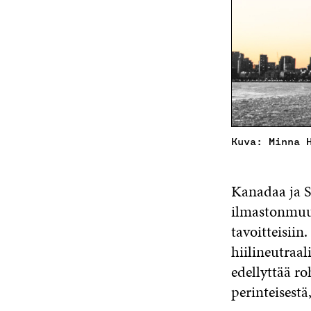
Kuva: Minna 
Kanadaa ja S
ilmastonmuut
tavoitteisii
hiilineutraa
edellyttää ro
perinteisestä