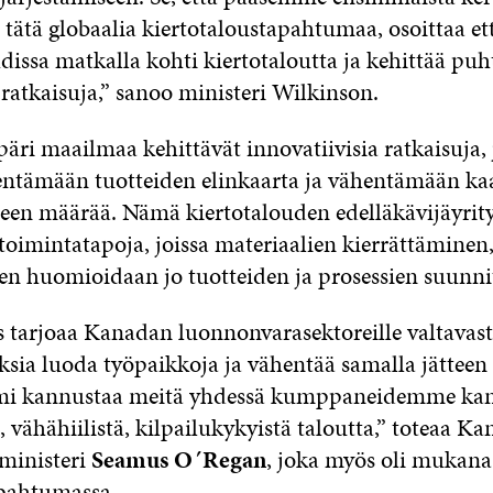
tätä globaalia kiertotaloustapahtumaa, osoittaa e
dissa matkalla kohti kiertotaloutta ja kehittää pu
ratkaisuja,” sanoo ministeri Wilkinson.
äri maailmaa kehittävät innovatiivisia ratkaisuja, 
entämään tuotteiden elinkaarta ja vähentämään ka
teen määrää. Nämä kiertotalouden edelläkävijäyrit
toimintatapoja, joissa materiaalien kierrättäminen
en huomioidaan jo tuotteiden ja prosessien suunnit
s tarjoaa Kanadan luonnonvarasektoreille valtavast
sia luoda työpaikkoja ja vähentää samalla jätteen
i kannustaa meitä yhdessä kumppaneidemme kan
vähähiilistä, kilpailukykyistä taloutta,” toteaa K
ministeri
Seamus O´Regan
, joka myös oli mukana
pahtumassa.