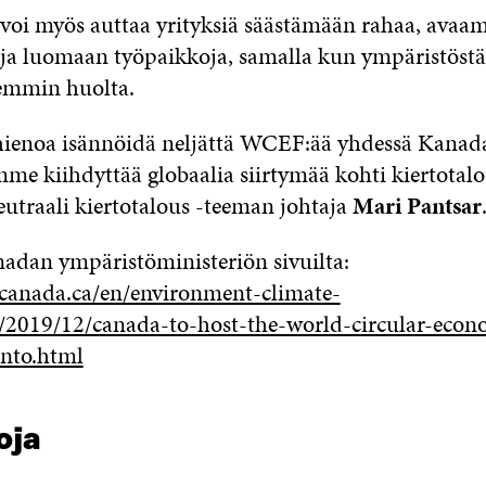
 voi myös auttaa yrityksiä säästämään rahaa, avaa
ja luomaan työpaikkoja, samalla kun ympäristöstä
emmin huolta.
hienoa isännöidä neljättä WCEF:ää yhdessä Kanad
me kiihdyttää globaalia siirtymää kohti kiertotalou
eutraali kiertotalous -teeman johtaja
Mari Pantsar
nadan ympäristöministeriön sivuilta:
canada.ca/en/environment-climate-
/2019/12/canada-to-host-the-world-circular-eco
nto.html
oja