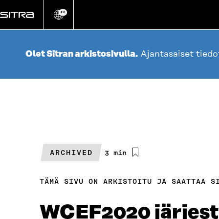
Siirry
suoraan
FI
Vaihda
sivuston
sisältöön
kieli
Olet Sitran arkistosivulla.
Ajantasaiset tied
ARCHIVED
Arvioitu
3 min
lukuaika
TÄMÄ SIVU ON ARKISTOITU JA SAATTAA S
WCEF2020 järjeste