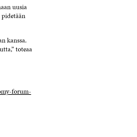
maan uusia
 pidetään
an kanssa.
tta,” toteaa
.
nomy-forum-