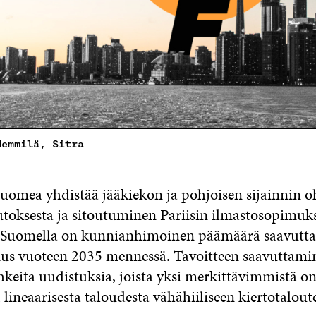
Hemmilä, Sitra
uomea yhdistää jääkiekon ja pohjoisen sijainnin oh
oksesta ja sitoutuminen Pariisin ilmastosopimuk
n. Suomella on kunnianhimoinen päämäärä saavutt
lius vuoteen 2035 mennessä. Tavoitteen saavuttami
hkeita uudistuksia, joista yksi merkittävimmistä o
, lineaarisesta taloudesta vähähiiliseen kiertotalout