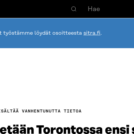
ot työstämme löydät osoitteesta
sitra.fi
.
ISÄLTÄÄ VANHENTUNUTTA TIETOA
tään Torontossa ensi