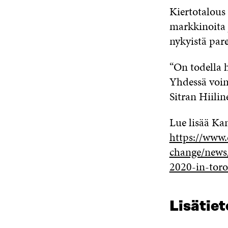
Kiertotalous
markkinoita 
nykyistä par
“On todella 
Yhdessä voim
Sitran Hiilin
Lue lisää Ka
https://www.
change/news
2020-in-toro
Lisätiet