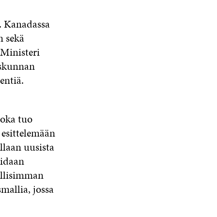
a. Kanadassa
n sekä
 Ministeri
uskunnan
entiä.
oka tuo
t esittelemään
llaan uusista
oidaan
ollisimman
mallia, jossa