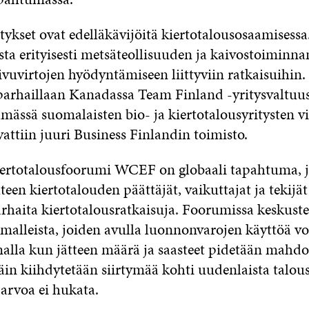
tykset ovat edelläkävijöitä kiertotalousosaamisess
sta erityisesti metsäteollisuuden ja kaivostoiminna
sivuvirtojen hyödyntämiseen liittyviin ratkaisuihin.
parhaillaan Kanadassa Team Finland -yritysvaltu
mässä suomalaisten bio- ja kiertotalousyritysten vi
attiin juuri Business Finlandin toimisto.
ertotalousfoorumi WCEF on globaali tapahtuma, j
teen kiertotalouden päättäjät, vaikuttajat ja tekijä
haita kiertotalousratkaisuja. Foorumissa keskuste
amalleista, joiden avulla luonnonvarojen käyttöä v
malla kun jätteen määrä ja saasteet pidetään mahd
in kiihdytetään siirtymää kohti uudenlaista talous
 arvoa ei hukata.