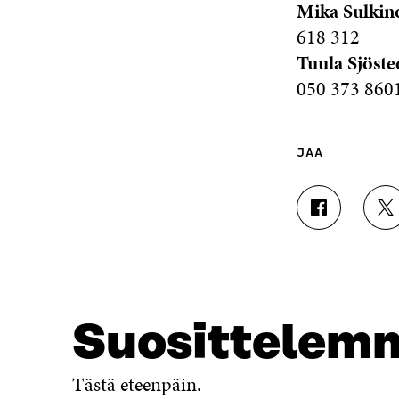
Mika Sulkin
618 312
Tuula Sjöste
050 373 860
JAA
J
J
A
A
A
A
F
T
A
W
C
I
E
T
Suosittelem
B
T
O
E
O
R
Tästä eteenpäin.
K
I