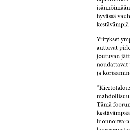
isännöimään 
hyvässä vauh
kestävämpiä 
Yritykset ymp
auttavat pid
joutuvan jät
noudattavat 
ja korjaamin
“Kiertotalou
mahdollisuuk
Tämä foorum
kestävämpää, 
luonnonvara
lanseerausta