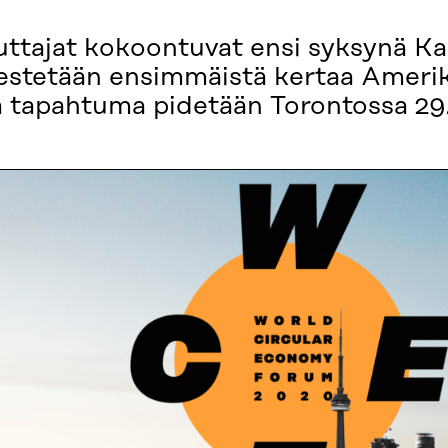
kuttajat kokoontuvat ensi syksynä K
stetään ensimmäistä kertaa Amerika
vä tapahtuma pidetään Torontossa 29.