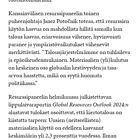
Kansainvälisen resurssipaneelin toinen
puheenjohtaja Janez Potočnik toteaa, että resurssien
käytön kasvua on mahdollista hillitä samalla kun
talous kasvaa, eriarvoisuus vähenee, hyvinvointi
paranee ja ympäristövaikutukset vähenevät
merkittävästi. ”Talousjärjestelmämme on tuhlaileva
ja epäoikeudenmukainen. Materiaalien (yli)kulutus
on keskeinen osa globaalin kestävyyden ja tasa-
arvon haastetta, mikä on syytä huomata
politiikassa.”
Resurssipaneelin helmikuussa julkistettavan
lippulaivaraportin
Global Resources Outlook 2024:n
alustavat tulokset osoittavat, että kiertotalous on
kiistatta tarpeen: Uusien (neitseellisten)
materiaalien käyttö on edelleen kasvanut
keskimäärin yli 2,3 prosenttia vuodessa. Ilman