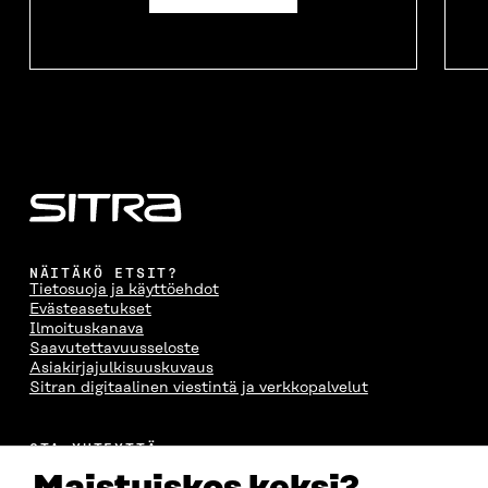
K
U
K
K
U
N
U
K
N
A
N
U
A
S
A
N
S
S
S
A
S
A
S
S
A
A
S
A
NÄITÄKÖ ETSIT?
Tietosuoja ja käyttöehdot
Evästeasetukset
Ilmoituskanava
Saavutettavuusseloste
Asiakirjajulkisuuskuvaus
Sitran digitaalinen viestintä ja verkkopalvelut
OTA YHTEYTTÄ
Suomen itsenäisyyden juhlarahasto Sitra
Itämerenkatu 11-13, PL 160,