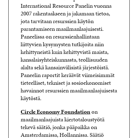
International Resource Panelin vuonna
2007 rakentaakseen ja jakamaan tietoa,
jota tarvitaan resurssien käytön
parantamiseen maailmanlaajuisesti.
Paneelissa on resurssienhallintaan
liittyvien kysymysten tutkijoita niin
kehittyneistä kuin kehittyvistä maista,
kansalaisyhteiskunnasta, teollisuuden
alalta sekä kansainvälisistä järjestöistä.
Paneelin raportit keräävät viimeisimmät
tieteelliset, tekniset ja sosioekonomiset
havainnot resurssien maailmanlaajuisesta
käytöstä.
Circle Economy Foundation
on
maailmanlaajuista kiertotaloustyötä
tekevä säätiö, jonka pääpaikka on
Amsterdamissa, Hollannissa. Säätiö