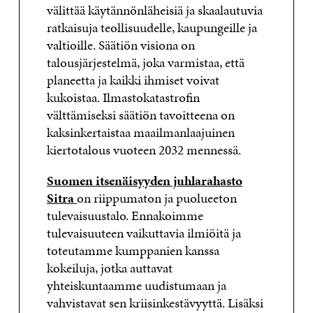
välittää käytännönläheisiä ja skaalautuvia
ratkaisuja teollisuudelle, kaupungeille ja
valtioille. Säätiön visiona on
talousjärjestelmä, joka varmistaa, että
planeetta ja kaikki ihmiset voivat
kukoistaa. Ilmastokatastrofin
välttämiseksi säätiön tavoitteena on
kaksinkertaistaa maailmanlaajuinen
kiertotalous vuoteen 2032 mennessä.
Suomen itsenäisyyden juhlarahasto
Sitra
on riippumaton ja puolueeton
tulevaisuustalo. Ennakoimme
tulevaisuuteen vaikuttavia ilmiöitä ja
toteutamme kumppanien kanssa
kokeiluja, jotka auttavat
yhteiskuntaamme uudistumaan ja
vahvistavat sen kriisinkestävyyttä. Lisäksi