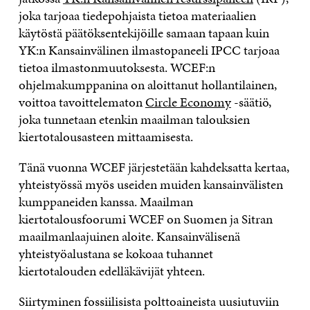
joka tarjoaa tiedepohjaista tietoa materiaalien
käytöstä päätöksentekijöille samaan tapaan kuin
YK:n Kansainvälinen ilmastopaneeli IPCC tarjoaa
tietoa ilmastonmuutoksesta. WCEF:n
ohjelmakumppanina on aloittanut hollantilainen,
voittoa tavoittelematon
Circle Economy
-säätiö,
joka tunnetaan etenkin maailman talouksien
kiertotalousasteen mittaamisesta.
Tänä vuonna WCEF järjestetään kahdeksatta kertaa,
yhteistyössä myös useiden muiden kansainvälisten
kumppaneiden kanssa. Maailman
kiertotalousfoorumi WCEF on Suomen ja Sitran
maailmanlaajuinen aloite. Kansainvälisenä
yhteistyöalustana se kokoaa tuhannet
kiertotalouden edelläkävijät yhteen.
Siirtyminen fossiilisista polttoaineista uusiutuviin