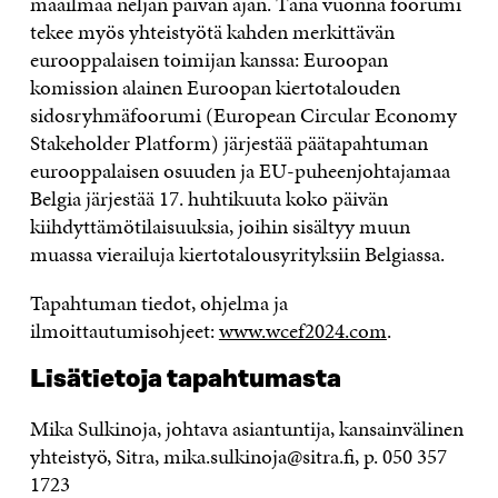
maailmaa neljän päivän ajan. Tänä vuonna foorumi
tekee myös yhteistyötä kahden merkittävän
eurooppalaisen toimijan kanssa: Euroopan
komission alainen Euroopan kiertotalouden
sidosryhmäfoorumi (European Circular Economy
Stakeholder Platform) järjestää päätapahtuman
eurooppalaisen osuuden ja EU-puheenjohtajamaa
Belgia järjestää 17. huhtikuuta koko päivän
kiihdyttämötilaisuuksia, joihin sisältyy muun
muassa vierailuja kiertotalousyrityksiin Belgiassa.
Tapahtuman tiedot, ohjelma ja
ilmoittautumisohjeet:
www.wcef2024.com
.
Lisätietoja tapahtumasta
Mika Sulkinoja, johtava asiantuntija, kansainvälinen
yhteistyö, Sitra, mika.sulkinoja@sitra.fi, p. 050 357
1723