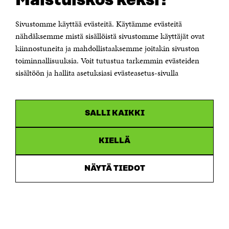
Maistuiskos keksi?
00181 Helsinki
Sivustomme käyttää evästeitä. Käytämme evästeitä
Puhelin +358 294 618 991
Sähköpostiosoite
nähdäksemme mistä sisällöistä sivustomme käyttäjät ovat
etunimi.sukunimi@sitra.fi tai sitra@sitra.fi
kiinnostuneita ja mahdollistaaksemme joitakin sivuston
toiminnallisuuksia. Voit tutustua tarkemmin evästeiden
Saapumisohjeet
sisältöön ja hallita asetuksiasi evästeasetus-sivulla
Y-tunnus 0202132-3
OLEMME NÄISSÄ SOMEISSA
SALLI KAIKKI
Facebook
Avautuu
uudessa
Linkedin
ikkunassa
KIELLÄ
Avautuu
uudessa
Youtube
ikkunassa
Avautuu
NÄYTÄ TIEDOT
uudessa
Instagram
ikkunassa
Avautuu
uudessa
ikkunassa