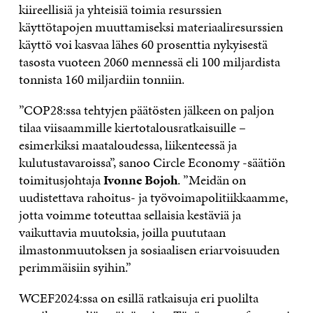
kiireellisiä ja yhteisiä toimia resurssien
käyttötapojen muuttamiseksi materiaaliresurssien
käyttö voi kasvaa lähes 60 prosenttia nykyisestä
tasosta vuoteen 2060 mennessä eli 100 miljardista
tonnista 160 miljardiin tonniin.
”COP28:ssa tehtyjen päätösten jälkeen on paljon
tilaa viisaammille kiertotalousratkaisuille –
esimerkiksi maataloudessa, liikenteessä ja
kulutustavaroissa”, sanoo Circle Economy -säätiön
toimitusjohtaja
Ivonne Bojoh
. ”Meidän on
uudistettava rahoitus- ja työvoimapolitiikkaamme,
jotta voimme toteuttaa sellaisia kestäviä ja
vaikuttavia muutoksia, joilla puututaan
ilmastonmuutoksen ja sosiaalisen eriarvoisuuden
perimmäisiin syihin.”
WCEF2024:ssa on esillä ratkaisuja eri puolilta