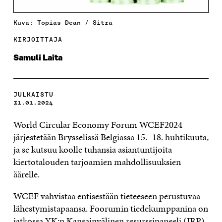
Kuva: Topias Dean / Sitra
KIRJOITTAJA
Samuli Laita
JULKAISTU
31.01.2024
World Circular Economy Forum WCEF2024
järjestetään Brysselissä Belgiassa 15.–18. huhtikuuta,
ja se kutsuu koolle tuhansia asiantuntijoita
kiertotalouden tarjoamien mahdollisuuksien
äärelle.
WCEF vahvistaa entisestään tieteeseen perustuvaa
lähestymistapaansa. Foorumin tiedekumppanina on
jatkossa
YK:n Kansainvälinen resurssipaneeli
(IRP),