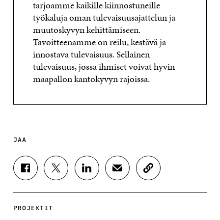
tarjoamme kaikille kiinnostuneille
työkaluja oman tulevaisuusajattelun ja
muutoskyvyn kehittämiseen.
Tavoitteenamme on reilu, kestävä ja
innostava tulevaisuus. Sellainen
tulevaisuus, jossa ihmiset voivat hyvin
maapallon kantokyvyn rajoissa.
JAA
J
J
J
J
K
A
A
A
A
O
A
A
A
A
P
F
T
L
S
I
A
W
I
Ä
O
PROJEKTIT
C
I
N
H
I