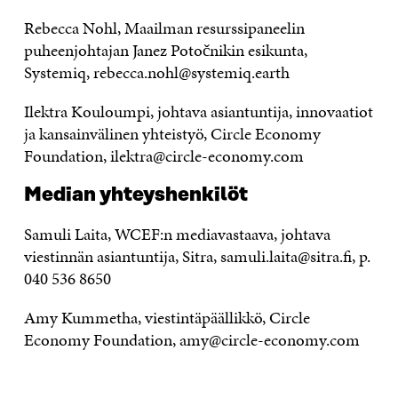
Rebecca Nohl, Maailman resurssipaneelin
puheenjohtajan Janez Potočnikin esikunta,
Systemiq, rebecca.nohl@systemiq.earth
Ilektra Kouloumpi, johtava asiantuntija, innovaatiot
ja kansainvälinen yhteistyö, Circle Economy
Foundation, ilektra@circle-economy.com
Median yhteyshenkilöt
Samuli Laita, WCEF:n mediavastaava, johtava
viestinnän asiantuntija, Sitra, samuli.laita@sitra.fi, p.
040 536 8650
Amy Kummetha, viestintäpäällikkö, Circle
Economy Foundation, amy@circle-economy.com