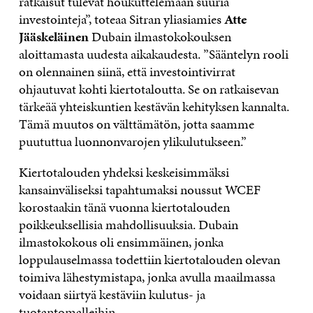
ratkaisut tulevat houkuttelemaan suuria
investointeja”, toteaa Sitran yliasiamies
Atte
Jääskeläinen
Dubain ilmastokokouksen
aloittamasta uudesta aikakaudesta. ”Sääntelyn rooli
on olennainen siinä, että investointivirrat
ohjautuvat kohti kiertotaloutta. Se on ratkaisevan
tärkeää yhteiskuntien kestävän kehityksen kannalta.
Tämä muutos on välttämätön, jotta saamme
puututtua luonnonvarojen ylikulutukseen.”
Kiertotalouden yhdeksi keskeisimmäksi
kansainväliseksi tapahtumaksi noussut WCEF
korostaakin tänä vuonna kiertotalouden
poikkeuksellisia mahdollisuuksia. Dubain
ilmastokokous oli ensimmäinen, jonka
loppulauselmassa todettiin kiertotalouden olevan
toimiva lähestymistapa, jonka avulla maailmassa
voidaan siirtyä kestäviin kulutus- ja
tuotantomalleihin.