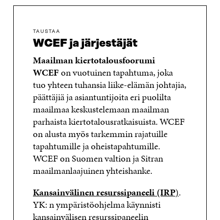
TAUSTAA
WCEF ja järjestäjät
Maailman kiertotalousfoorumi
WCEF
on vuotuinen tapahtuma, joka
tuo yhteen tuhansia liike-elämän johtajia,
päättäjiä ja asiantuntijoita eri puolilta
maailmaa keskustelemaan maailman
parhaista kiertotalousratkaisuista. WCEF
on alusta myös tarkemmin rajatuille
tapahtumille ja oheistapahtumille.
WCEF on Suomen valtion ja Sitran
maailmanlaajuinen yhteishanke.
Kansainvälinen resurssipaneeli (IRP
)
.
YK: n ympäristöohjelma käynnisti
kansainvälisen resurssipaneelin