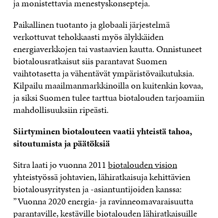
ja monistettavia menestyskonsepteja.
Paikallinen tuotanto ja globaali järjestelmä
verkottuvat tehokkaasti myös älykkäiden
energiaverkkojen tai vastaavien kautta. Onnistuneet
biotalousratkaisut siis parantavat Suomen
vaihtotasetta ja vähentävät ympäristövaikutuksia.
Kilpailu maailmanmarkkinoilla on kuitenkin kovaa,
ja siksi Suomen tulee tarttua biotalouden tarjoamiin
mahdollisuuksiin ripeästi.
Siirtyminen biotalouteen vaatii yhteistä tahoa,
sitoutumista ja päätöksiä
Sitra laati jo vuonna 2011
biotalouden vision
yhteistyössä johtavien, lähiratkaisuja kehittävien
biotalousyritysten ja -asiantuntijoiden kanssa:
”Vuonna 2020 energia- ja ravinneomavaraisuutta
parantaville, kestäville biotalouden lähiratkaisuille