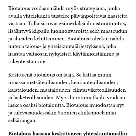
Biotalous voidaan nähdä myös strategiana, jonka
avulla yhteiskunta taistelee päivänpolttavia haasteita
vastaan. Tällaisia ovat esimerkiksi ilmastonmuutos,
lisääntyvä kilpailu luonnonvaroista sekä maaseudun
ja alueiden kehittäminen. Biotalous tuleekin nähdä
uutena talous- ja yhteiskuntajärjestyksenä, joka
haastaa valtaosan nykyisistä käytännöistämme ja
rakenteistamme.
Käsitteenä biotalous on laaja. Se kattaa muun
muassa metsäteollisuuden, kemianteollisuuden,
kalatalouden, maatalouden, elintarviketeollisuuden
ja lääketeollisuuden. Myös luontomatkailu voidaan
laskea osaksi biotaloutta. Biotalous muodostaa nyt
ja tulevaisuudessakin Suomen elinkeinoelämän
selkärangan.
Biotalous haastaa keskittyneen yhteiskuntamallin