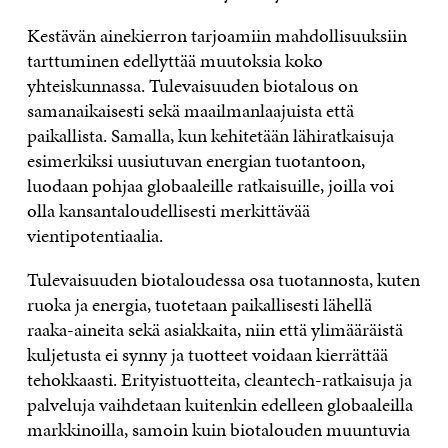
Kestävän ainekierron tarjoamiin mahdollisuuksiin
tarttuminen edellyttää muutoksia koko
yhteiskunnassa. Tulevaisuuden biotalous on
samanaikaisesti sekä maailmanlaajuista että
paikallista. Samalla, kun kehitetään lähiratkaisuja
esimerkiksi uusiutuvan energian tuotantoon,
luodaan pohjaa globaaleille ratkaisuille, joilla voi
olla kansantaloudellisesti merkittävää
vientipotentiaalia.
Tulevaisuuden biotaloudessa osa tuotannosta, kuten
ruoka ja energia, tuotetaan paikallisesti lähellä
raaka-aineita sekä asiakkaita, niin että ylimääräistä
kuljetusta ei synny ja tuotteet voidaan kierrättää
tehokkaasti. Erityistuotteita, cleantech-ratkaisuja ja
palveluja vaihdetaan kuitenkin edelleen globaaleilla
markkinoilla, samoin kuin biotalouden muuntuvia