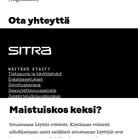
Ota yhteyttä
NÄITÄKÖ ETSIT?
Tietosuoja ja käyttöehdot
Evästeasetukset
Ilmoituskanava
Saavutettavuusseloste
Asiakirjajulkisuuskuvaus
Sitran digitaalinen viestintä ja verkkopalvelut
Maistuiskos keksi?
OTA YHTEYTTÄ
Sivustomme käyttää evästeitä. Käytämme evästeitä
Suomen itsenäisyyden juhlarahasto Sitra
Itämerenkatu 11-13, PL 160,
nähdäksemme mistä sisällöistä sivustomme käyttäjät ovat
00181 Helsinki