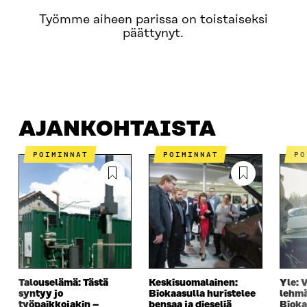
Työmme aiheen parissa on toistaiseksi
päättynyt.
AJANKOHTAISTA
MISTÄ ON KYSE?
OTA YHTEYTT
AJANKOHTAISTA
POIMINNAT
POIMINNAT
P
Talouselämä: Tästä
Keskisuomalainen:
Yle: 
syntyy jo
Biokaasulla huristelee
lehmä
työpaikkojakin –
bensaa ja dieseliä
Bioka