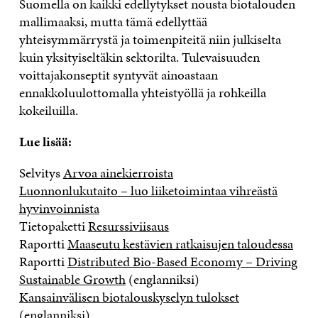
Suomella on kaikki edellytykset nousta biotalouden
mallimaaksi, mutta tämä edellyttää
yhteisymmärrystä ja toimenpiteitä niin julkiselta
kuin yksityiseltäkin sektorilta. Tulevaisuuden
voittajakonseptit syntyvät ainoastaan
ennakkoluulottomalla yhteistyöllä ja rohkeilla
kokeiluilla.
Lue lisää:
Selvitys
Arvoa ainekierroista
Luonnonlukutaito – luo liiketoimintaa vihreästä
hyvinvoinnista
Tietopaketti
Resurssiviisaus
Raportti
Maaseutu kestävien ratkaisujen taloudessa
Raportti
Distributed Bio-Based Economy – Driving
Sustainable Growth
(englanniksi)
Kansainvälisen biotalouskyselyn tulokset
(englanniksi)