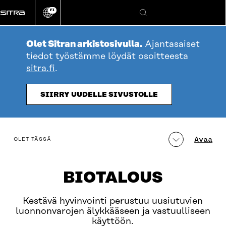
Siirry
FI
suoraan
Vaihda
Hae
sivuston
sisältöön
kieli
Olet Sitran arkistosivulla.
Ajantasaiset
tiedot työstämme löydät osoitteesta
sitra.fi
.
SIIRRY UUDELLE SIVUSTOLLE
table_of_contents
Avaa
OLET TÄSSÄ
BIOTALOUS
Kestävä hyvinvointi perustuu uusiutuvien
luonnonvarojen älykkääseen ja vastuulliseen
käyttöön.