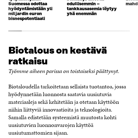
Suomessa odottaa
edullisemmin –
mahdo
hyödyntämistään yli
tankkausasemia löytyy
miljardin euron
yhä enemmän
bisnespotentiaali
Biotalous on kestävä
ratkaisu
Työmme aiheen parissa on toistaiseksi päättynyt.
Biotaloudella tarkoitetaan sellaista tuotantoa, jossa
hyödynnetään luonnosta saatavia uusiutuvia
materiaaleja sekä kehitetään ja otetaan käyttöön
niihin liittyviä innovaatioita ja teknologioita.
Samalla edistetään systeemistä muutosta kohti
uusiutuvien luonnonvarojen käyttöä
uusiutumattomien sijaan.