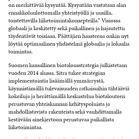
on merkittävää kysyntää. Kysyntään vastataan alan
ennakkoluulottomalla yhteistyöllä ja uusilla,
toistettavilla liiketoimintakonsepteilla.” Visiossa
globaali ja keskitetty sekä paikallinen ja hajautettu
täydentävät toisiaan. Päättäjien haasteena onkin nyt
löytää optimaalinen yhdistelmä globaalia ja lokaalia
toimintaa.
Suomen kansallinen biotalousstrategia julkistetaan
vuoden 2014 alussa. Sitra tukee strategian
implementointia lisäämällä ymmärrystä,
käynnistämällä tulevaisuuden ratkaisuihin tähtääviä
kokeiluja ja herättämällä keskustelua biotalouteen
perustuvan yhteiskunnan kehityspoluista ja
mahdollistavista rakenteista sekä vauhdittamalla
kestävään ainekiertoon perustuvaa paikallista
liiketoimintaa.