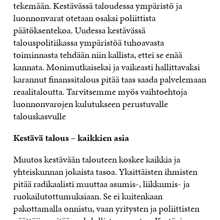
tekemään. Kestävässä taloudessa ympäristö ja
luonnonvarat otetaan osaksi poliittista
päätöksentekoa. Uudessa kestävässä
talouspolitiikassa ympäristöä tuhoavasta
toiminnasta tehdään niin kallista, ettei se enää
kannata. Monimutkaiseksi ja vaikeasti hallittavaksi
karannut finanssitalous pitää taas saada palvelemaan
reaalitaloutta. Tarvitsemme myös vaihtoehtoja
luonnonvarojen kulutukseen perustuvalle
talouskasvulle
Kestävä talous – kaikkien asia
Muutos kestävään talouteen koskee kaikkia ja
yhteiskunnan jokaista tasoa. Yksittäisten ihmisten
pitää radikaalisti muuttaa asumis-, liikkumis- ja
ruokailutottumuksiaan. Se ei kuitenkaan
pakottamalla onnistu, vaan yritysten ja poliittisten