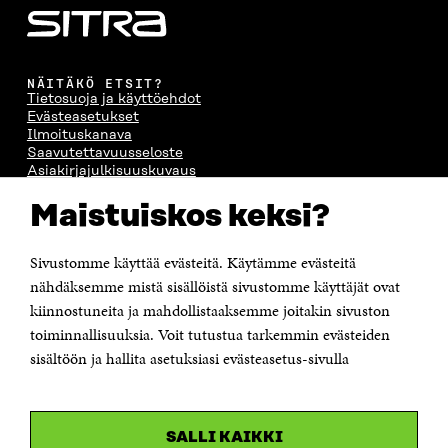
NÄITÄKÖ ETSIT?
Tietosuoja ja käyttöehdot
Evästeasetukset
Ilmoituskanava
Saavutettavuusseloste
Asiakirjajulkisuuskuvaus
Sitran digitaalinen viestintä ja verkkopalvelut
Maistuiskos keksi?
OTA YHTEYTTÄ
Sivustomme käyttää evästeitä. Käytämme evästeitä
Suomen itsenäisyyden juhlarahasto Sitra
Itämerenkatu 11-13, PL 160,
nähdäksemme mistä sisällöistä sivustomme käyttäjät ovat
00181 Helsinki
kiinnostuneita ja mahdollistaaksemme joitakin sivuston
Puhelin +358 294 618 991
toiminnallisuuksia. Voit tutustua tarkemmin evästeiden
Sähköpostiosoite
sisältöön ja hallita asetuksiasi evästeasetus-sivulla
etunimi.sukunimi@sitra.fi tai sitra@sitra.fi
Saapumisohjeet
Y-tunnus 0202132-3
SALLI KAIKKI