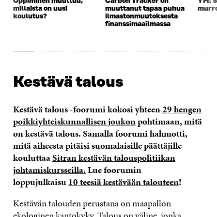
Oppiminen muuttuu,
Carbon Tracker on
YM: S
millaista on uusi
muuttanut tapaa puhua
murro
koulutus?
ilmastonmuutoksesta
finanssimaailmassa
Kestävä talous
Kestävä talous -foorumi kokosi yhteen
29 hengen
poikkiyhteiskunnallisen joukon
pohtimaan, mitä
on kestävä talous. Samalla foorumi hahmotti,
mitä aiheesta pitäisi suomalaisille päättäjille
kouluttaa
Sitran kestävän talouspolitiikan
johtamiskursseilla.
Lue foorumin
loppujulkaisu
10 teesiä kestävään talouteen
!
Kestävän talouden perustana on maapallon
ekologinen kantokyky. Talous on väline, jonka