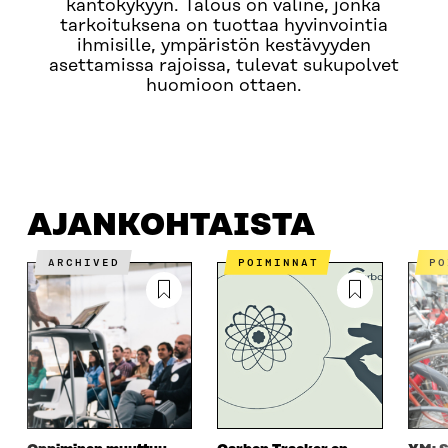
kantokykyyn. Talous on väline, jonka
tarkoituksena on tuottaa hyvinvointia
ihmisille, ympäristön kestävyyden
asettamissa rajoissa, tulevat sukupolvet
huomioon ottaen.
AJANKOHTAISTA
MISTÄ ON KYSE?
OTA YHTEYTT
AJANKOHTAISTA
ARCHIVED
POIMINNAT
P