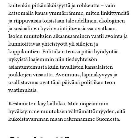
kuitenkin pitkänäköisyyttä ja rohkeutta – vain
katsomalla kauas ymmärrämme, miten linkittyneitä
ja riippuvaisia toisistaan taloudellinen, ekologinen
ja sosiaalinen hyvinvointi itse asiassa ovatkaan.
Isojen muutoksien aikaansaaminen vaatii avointa ja
kunnioittavaa yhteistyötä yli siilojen ja
kuppikuntien. Politiikan teossa pitää hyödyntää
nykyistä laajemmin niin tiedeyhteisön
asiantuntemusta kuin tavallisten kansalaisten
joukkojen viisautta. Avoimuus, läpinäkyvyys ja
osallistavuus ovat tänä päivänä politiikan teon
vaatimuksia.
Kestämätön käy kalliiksi. Mitä nopeammin
hyväksymme muutoksen välttämättömyyden, sitä
kukoistavamman maan rakennamme Suomesta.