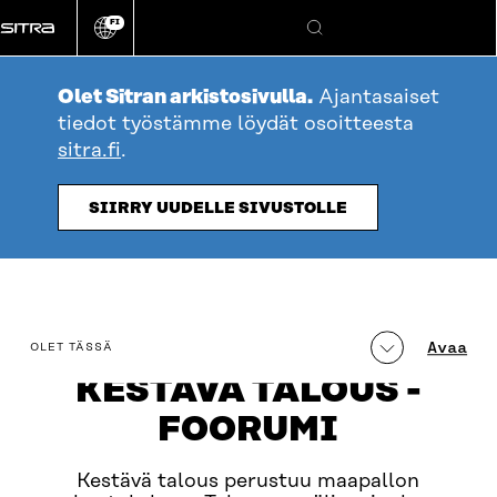
Siirry
FI
suoraan
Vaihda
Hae
sivuston
sisältöön
kieli
Olet Sitran arkistosivulla.
Ajantasaiset
tiedot työstämme löydät osoitteesta
sitra.fi
.
SIIRRY UUDELLE SIVUSTOLLE
table_of_contents
Avaa
OLET TÄSSÄ
KESTÄVÄ TALOUS -
FOORUMI
Kestävä talous perustuu maapallon