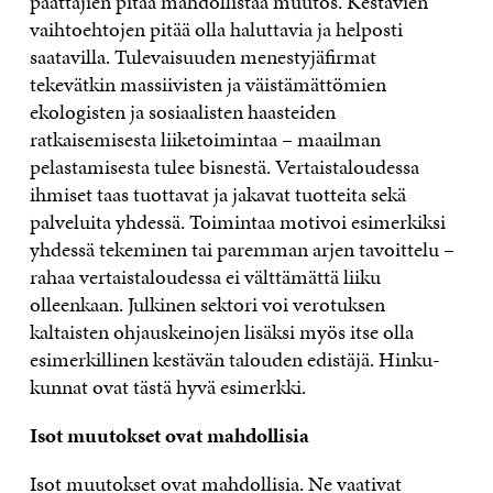
päättäjien pitää mahdollistaa muutos. Kestävien
vaihtoehtojen pitää olla haluttavia ja helposti
saatavilla. Tulevaisuuden menestyjäfirmat
tekevätkin massiivisten ja väistämättömien
ekologisten ja sosiaalisten haasteiden
ratkaisemisesta liiketoimintaa – maailman
pelastamisesta tulee bisnestä. Vertaistaloudessa
ihmiset taas tuottavat ja jakavat tuotteita sekä
palveluita yhdessä. Toimintaa motivoi esimerkiksi
yhdessä tekeminen tai paremman arjen tavoittelu –
rahaa vertaistaloudessa ei välttämättä liiku
olleenkaan. Julkinen sektori voi verotuksen
kaltaisten ohjauskeinojen lisäksi myös itse olla
esimerkillinen kestävän talouden edistäjä. Hinku-
kunnat ovat tästä hyvä esimerkki.
Isot muutokset ovat mahdollisia
Isot muutokset ovat mahdollisia. Ne vaativat