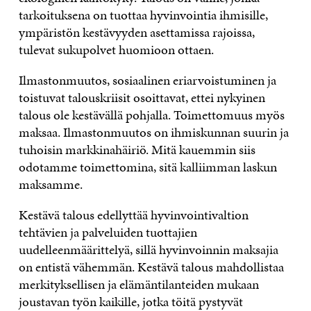
tarkoituksena on tuottaa hyvinvointia ihmisille,
ympäristön kestävyyden asettamissa rajoissa,
tulevat sukupolvet huomioon ottaen.
Ilmastonmuutos, sosiaalinen eriarvoistuminen ja
toistuvat talouskriisit osoittavat, ettei nykyinen
talous ole kestävällä pohjalla. Toimettomuus myös
maksaa. Ilmastonmuutos on ihmiskunnan suurin ja
tuhoisin markkinahäiriö. Mitä kauemmin siis
odotamme toimettomina, sitä kalliimman laskun
maksamme.
Kestävä talous edellyttää hyvinvointivaltion
tehtävien ja palveluiden tuottajien
uudelleenmäärittelyä, sillä hyvinvoinnin maksajia
on entistä vähemmän. Kestävä talous mahdollistaa
merkityksellisen ja elämäntilanteiden mukaan
joustavan työn kaikille, jotka töitä pystyvät