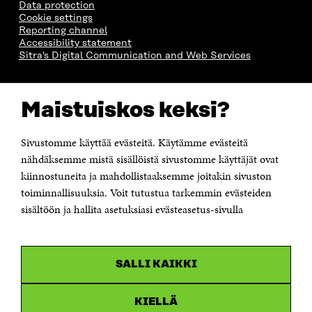
Data protection
Cookie settings
Reporting channel
Accessibility statement
Sitra's Digital Communication and Web Services
CONTACT US
Maistuiskos keksi?
The Finnish Innovation Fund Sitra
Itämerenkatu 11-13, PO Box 160,
00181 Helsinki
Sivustomme käyttää evästeitä. Käytämme evästeitä
Telephone +358 294 618 991
Telefax +358 9 645 072
nähdäksemme mistä sisällöistä sivustomme käyttäjät ovat
Email firstname.lastname@sitra.fi sitra@sitra.fi
kiinnostuneita ja mahdollistaaksemme joitakin sivuston
How to get to Sitra?
toiminnallisuuksia. Voit tutustua tarkemmin evästeiden
sisältöön ja hallita asetuksiasi evästeasetus-sivulla
Business ID 0202132-3
CHANNELS
SALLI KAIKKI
Facebook
Open
in
Linkedin
a
KIELLÄ
Open