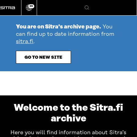
Go
EN
directly
Change
Search
language
to
content
You are on Sitra's archive page.
You
can find up to date information from
sitra.fi
.
GO TO NEW SITE
Sitra.fi
Welcome to the Sitra.fi
archive
Here you will find information about Sitra’s