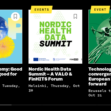
EVENTS
EVENT
nomy: Good
Nordic Health Data
Technolog
good for
Summit – A VALO &
convergen
FinHITS Forum
European 
forward
Helsinki, Thursday, Oct
30
Brussels time, Tuesday,
Oct 21