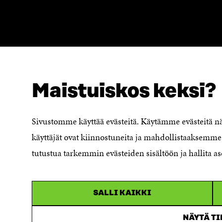
Maistuiskos keksi?
LOOKING FOR THIS?
Data protection
Cookie settings
Sivustomme käyttää evästeitä. Käytämme evästeitä 
Reporting channel
käyttäjät ovat kiinnostuneita ja mahdollistaaksemme 
Accessibility statement
Sitra's Digital Communication and
tutustua tarkemmin evästeiden sisältöön ja hallita as
Web Services
SALLI KAIKKI
NÄYTÄ T