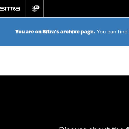
Go
directly
EN
Change
language
to
content
You are on Sitra's archive page.
You can find