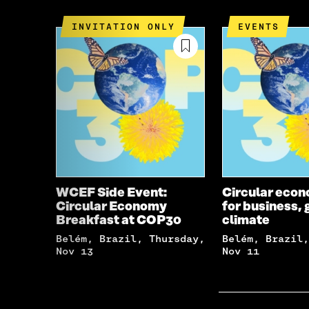
INVITATION ONLY
EVENTS
WCEF Side Event:
Circular eco
Circular Economy
for business, 
Breakfast at COP30
climate
Belém, Brazil, Thursday,
Belém, Brazil, Tuesday,
Nov 13
Nov 11