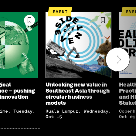
EVENT
EV
ical
Unlocking new value in
Health
ce – pushing
Southeast Asia through
Pract
innovation
circular business
and H
models
Stake
Kuala Lumpur, Wednesday,
Copenhagen, Thursday,
Oct 15
Oct 09