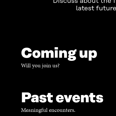
Discuss about the f
latest futur
Coming up
Will you join us?
Past events
Meaningful encounters.