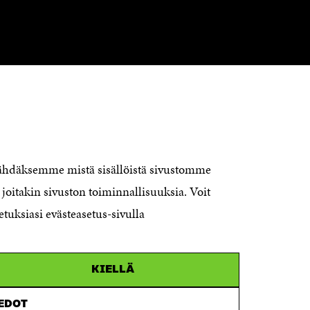
CONTACT US
The Finnish Innovation Fund Sitra
Itämerenkatu 11-13, PO Box 160,
nähdäksemme mistä sisällöistä sivustomme
00181 Helsinki
joitakin sivuston toiminnallisuuksia. Voit
Telephone +358 294 618 991
Telefax +358 9 645 072
etuksiasi evästeasetus-sivulla
Email firstname.lastname@sitra.fi
sitra@sitra.fi
KIELLÄ
How to get to Sitra?
IEDOT