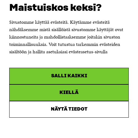
CONTACT US
Maistuiskos keksi?
The Finnish Innovation Fund Sitra
Itämerenkatu 11-13, PO Box 160,
00181 Helsinki
Sivustomme käyttää evästeitä. Käytämme evästeitä
Telephone +358 294 618 991
Telefax +358 9 645 072
nähdäksemme mistä sisällöistä sivustomme käyttäjät ovat
Email firstname.lastname@sitra.fi sitra@sitra.fi
kiinnostuneita ja mahdollistaaksemme joitakin sivuston
toiminnallisuuksia. Voit tutustua tarkemmin evästeiden
How to get to Sitra?
sisältöön ja hallita asetuksiasi evästeasetus-sivulla
Business ID 0202132-3
CHANNELS
SALLI KAIKKI
Facebook
Open
in
Linkedin
a
KIELLÄ
Open
new
in
window
Youtube
a
Open
NÄYTÄ TIEDOT
new
in
window
Instagram
a
Open
new
in
window
a
new