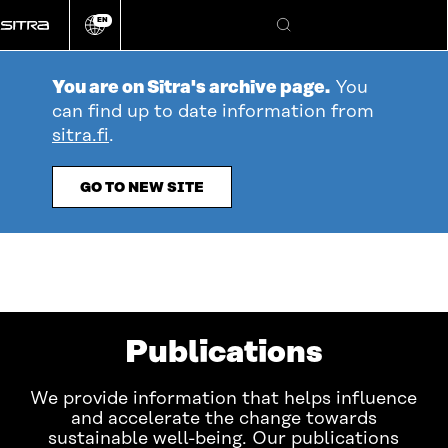
Go
EN
directly
Change
Search
language
to
content
You are on Sitra's archive page.
You
can find up to date information from
sitra.fi
.
GO TO NEW SITE
Publications
We provide information that helps influence
and accelerate the change towards
sustainable well-being. Our publications