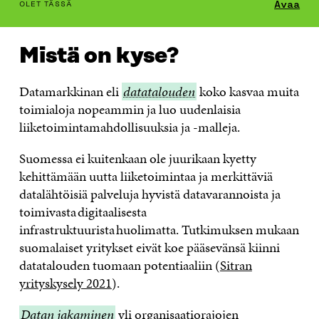
table_of_contents
Avaa
OLET TÄSSÄ
MISTÄ ON KYSE?
LUE LISÄÄ
HANKKEET
TAP
Mistä on kyse?
Datamarkkinan eli
datatalouden
datatalouden
koko kasvaa muita
toimialoja nopeammin ja luo uudenlaisia
liiketoimintamahdollisuuksia ja -malleja.
Suomessa ei kuitenkaan ole juurikaan kyetty
kehittämään uutta liiketoimintaa ja merkittäviä
datalähtöisiä palveluja hyvistä datavarannoista ja
toimivasta digitaalisesta
infrastruktuurista huolimatta. Tutkimuksen mukaan
suomalaiset yritykset eivät koe pääsevänsä kiinni
datatalouden tuomaan potentiaaliin (
Sitran
yrityskysely 2021
).
Datan
Datan jakaminen
yli organisaatiorajojen