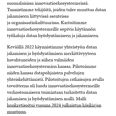
suomalaisissa innovaatioekosysteemeissä.
Tunnistimme tekijöitä, joiden tulee muuttua datan
jakamiseen liittyvissä asenteissa
ja organisaatiokulttuurissa. Kartoitimme
innovaatioekosysteemeille sopivia käytännön
työkaluja datan hyödyntämiseen ja jakamiseen.
Keväällä 2022 käynnistimme yhteistyön datan
jakamisen ja hyödyntämisen merkittävyyteen
havahtuneiden ja siihen valmiiden
innovaatioekosysteemien kanssa. Pilotoimme
niiden kanssa datapohjaisten palvelujen
yhteiskehittämistä. Pilotoitujen ratkaisujen avulla
tavoitteena oli luoda innovaatioekosysteemeille
verkostomaiseen toimintaan tarkoitettu datan
jakamisen ja hyödyntämisen malli. Malli
konkretisoitui vuonna 2024 julkaistun käsikirjan
muotoon
.