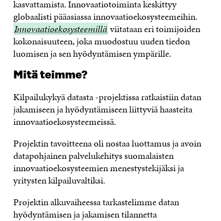
kasvattamista. Innovaatiotoiminta keskittyy
globaalisti pääasiassa innovaatioekosysteemeihin.
Innova
Innovaatioekosysteemillä
viitataan eri toimijoiden
kokonaisuuteen, joka muodostuu uuden tiedon
luomisen ja sen hyödyntämisen ympärille.
Mitä teimme?
Kilpailukykyä datasta -projektissa ratkaistiin datan
jakamiseen ja hyödyntämiseen liittyviä haasteita
innovaatioekosysteemeissä.
Projektin tavoitteena oli nostaa luottamus ja avoin
datapohjainen palvelukehitys suomalaisten
innovaatioekosysteemien menestystekijäksi ja
yritysten kilpailuvaltiksi.
Projektin alkuvaiheessa tarkastelimme datan
hyödyntämisen ja jakamisen tilannetta