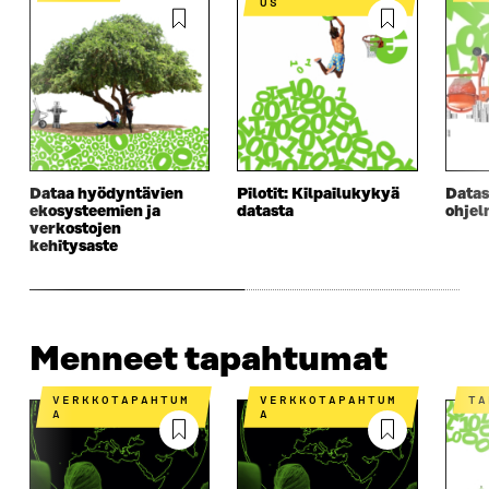
US
Dataa hyödyntävien
Pilotit: Kilpailukykyä
Datas
ekosysteemien ja
datasta
ohjel
verkostojen
kehitysaste
Menneet tapahtumat
VERKKOTAPAHTUM
VERKKOTAPAHTUM
T
A
A