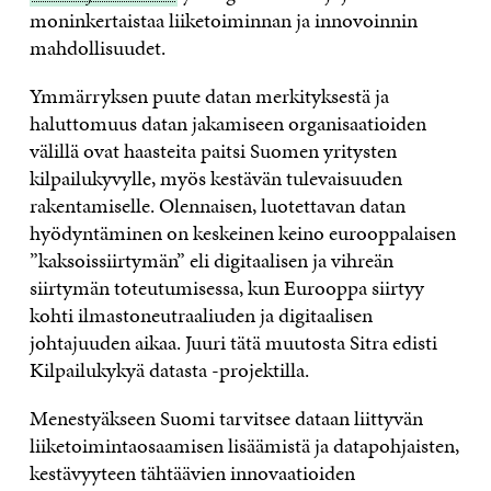
jakaminen
moninkertaistaa liiketoiminnan ja innovoinnin
mahdollisuudet.
Ymmärryksen puute datan merkityksestä ja
haluttomuus datan jakamiseen organisaatioiden
välillä ovat haasteita paitsi Suomen yritysten
kilpailukyvylle, myös kestävän tulevaisuuden
rakentamiselle. Olennaisen, luotettavan datan
hyödyntäminen on keskeinen keino eurooppalaisen
”kaksoissiirtymän” eli digitaalisen ja vihreän
siirtymän toteutumisessa, kun Eurooppa siirtyy
kohti ilmastoneutraaliuden ja digitaalisen
johtajuuden aikaa. Juuri tätä muutosta Sitra edisti
Kilpailukykyä datasta -projektilla.
Menestyäkseen Suomi tarvitsee dataan liittyvän
liiketoimintaosaamisen lisäämistä ja datapohjaisten,
kestävyyteen tähtäävien innovaatioiden