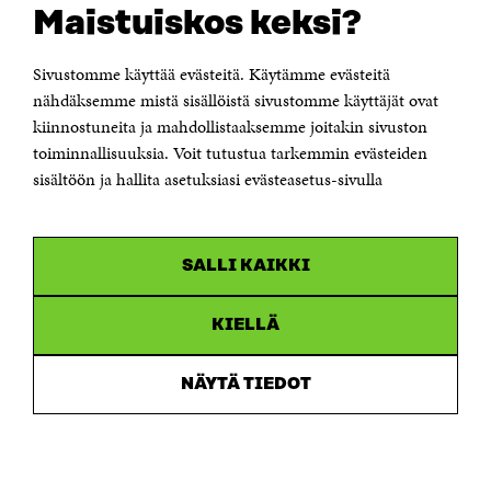
Maistuiskos keksi?
OTA YHTEYTTÄ
Sivustomme käyttää evästeitä. Käytämme evästeitä
Suomen itsenäisyyden juhlarahasto Sitra
Itämerenkatu 11-13, PL 160,
nähdäksemme mistä sisällöistä sivustomme käyttäjät ovat
00181 Helsinki
kiinnostuneita ja mahdollistaaksemme joitakin sivuston
Puhelin +358 294 618 991
toiminnallisuuksia. Voit tutustua tarkemmin evästeiden
Sähköpostiosoite
sisältöön ja hallita asetuksiasi evästeasetus-sivulla
etunimi.sukunimi@sitra.fi tai sitra@sitra.fi
Saapumisohjeet
Y-tunnus 0202132-3
SALLI KAIKKI
OLEMME NÄISSÄ SOMEISSA
KIELLÄ
Facebook
Avautuu
uudessa
NÄYTÄ TIEDOT
Linkedin
ikkunassa
Avautuu
uudessa
Youtube
ikkunassa
Avautuu
uudessa
Instagram
ikkunassa