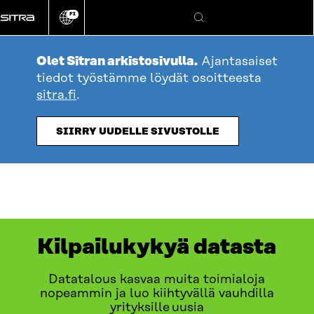
Siirry
FI
suoraan
Vaihda
Hae
sivuston
sisältöön
kieli
Olet Sitran arkistosivulla.
Ajantasaiset
tiedot työstämme löydät osoitteesta
sitra.fi
.
SIIRRY UUDELLE SIVUSTOLLE
Kilpailukykyä datasta
Datatalous kasvaa muita toimialoja
nopeammin ja luo kiihtyvällä vauhdilla
yrityksille uusia