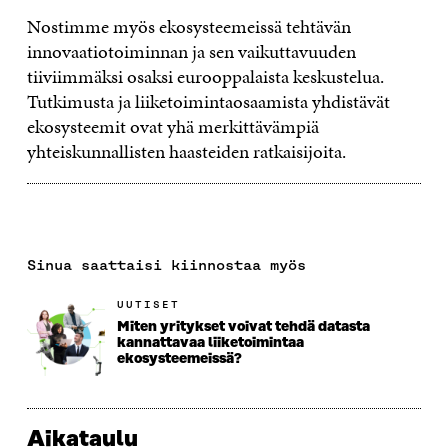
Nostimme myös ekosysteemeissä tehtävän
innovaatiotoiminnan ja sen vaikuttavuuden
tiiviimmäksi osaksi eurooppalaista keskustelua.
Tutkimusta ja liiketoimintaosaamista yhdistävät
ekosysteemit ovat yhä merkittävämpiä
yhteiskunnallisten haasteiden ratkaisijoita.
Sinua saattaisi kiinnostaa myös
UUTISET
Miten yritykset voivat tehdä datasta
kannattavaa liiketoimintaa
ekosysteemeissä?
Aikataulu