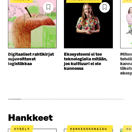
Digitaaliset rahtikirjat
Ekosysteemi ei tee
Miten
sujuvoittavat
teknologialla mitään,
tehdä
logistiikkaa
jos kulttuuri ei ole
kanna
kunnossa
liike
ekosy
Hankkeet
KYSELY
HANKEKOKONAISU
H