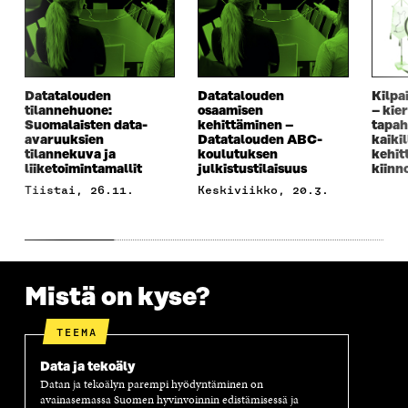
Datatalouden
Datatalouden
Kilpa
tilannehuone:
osaamisen
– kie
Suomalaisten data-
kehittäminen –
tapah
avaruuksien
Datatalouden ABC-
kaiki
tilannekuva ja
koulutuksen
kehit
liiketoimintamallit
julkistustilaisuus
kiinn
tiistai, 26.11.
keskiviikko, 20.3.
Mistä on kyse?
TEEMA
Data ja tekoäly
Datan ja tekoälyn parempi hyödyntäminen on
avainasemassa Suomen hyvinvoinnin edistämisessä ja