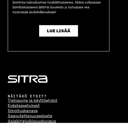
kestävän talouskasvun vauhdittamisessa. Miten ratkomme
hyödyntämiseen liittyviä haasteita ja tartumme sen
tarjoamiin mahdollisuuksiin?
LUE LISÄÄ
NÄITÄKÖ ETSIT?
Tietosuoja ja käyttöehdot
Evästeasetukset
Ilmoituskanava
Saavutettavuusseloste
Asiakirjajulkisuuskuvaus
Sitran digitaalinen viestintä ja verkkopalvelut