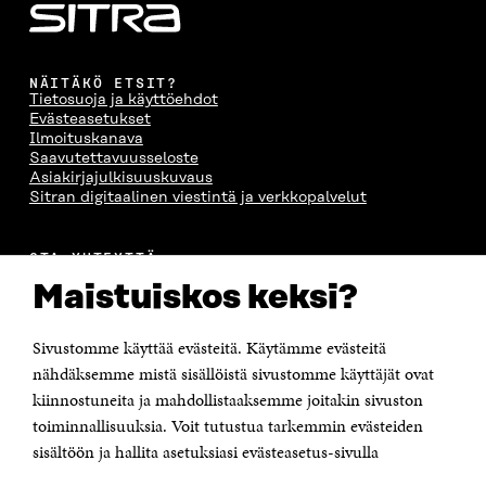
NÄITÄKÖ ETSIT?
Tietosuoja ja käyttöehdot
Evästeasetukset
Ilmoituskanava
Saavutettavuusseloste
Asiakirjajulkisuuskuvaus
Sitran digitaalinen viestintä ja verkkopalvelut
OTA YHTEYTTÄ
Suomen itsenäisyyden juhlarahasto Sitra
Maistuiskos keksi?
Itämerenkatu 11-13, PL 160,
00181 Helsinki
Sivustomme käyttää evästeitä. Käytämme evästeitä
Puhelin +358 294 618 991
Sähköpostiosoite
nähdäksemme mistä sisällöistä sivustomme käyttäjät ovat
etunimi.sukunimi@sitra.fi tai sitra@sitra.fi
kiinnostuneita ja mahdollistaaksemme joitakin sivuston
toiminnallisuuksia. Voit tutustua tarkemmin evästeiden
Saapumisohjeet
sisältöön ja hallita asetuksiasi evästeasetus-sivulla
Y-tunnus 0202132-3