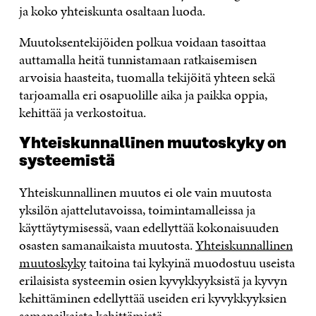
ja koko yhteiskunta osaltaan luoda.
Muutoksentekijöiden polkua voidaan tasoittaa
auttamalla heitä tunnistamaan ratkaisemisen
arvoisia haasteita, tuomalla tekijöitä yhteen sekä
tarjoamalla eri osapuolille aika ja paikka oppia,
kehittää ja verkostoitua.​
Yhteiskunnallinen muutoskyky on
systeemistä
Yhteiskunnallinen muutos ei ole vain muutosta
yksilön ajattelutavoissa, toimintamalleissa ja
käyttäytymisessä, vaan edellyttää kokonaisuuden
osasten samanaikaista muutosta.
Yhteiskunnallinen
muutoskyky
taitoina tai kykyinä muodostuu useista
erilaisista systeemin osien kyvykkyyksistä ja kyvyn
kehittäminen edellyttää useiden eri kyvykkyyksien
samanaikaista kehittämistä.