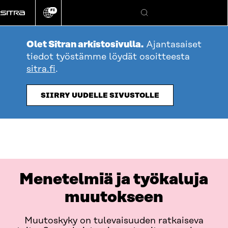
Siirry
FI
suoraan
Vaihda
Hae
sivuston
sisältöön
kieli
Olet Sitran arkistosivulla.
Ajantasaiset
tiedot työstämme löydät osoitteesta
sitra.fi
.
SIIRRY UUDELLE SIVUSTOLLE
Menetelmiä ja työkaluja
muutokseen
Muutoskyky on tulevaisuuden ratkaiseva