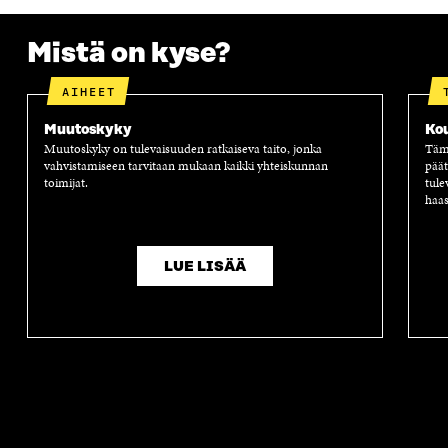
Mistä on kyse?
AIHEET
Muutoskyky
Ko
Muutoskyky on tulevaisuuden ratkaiseva taito, jonka
Tämä
vahvistamiseen tarvitaan mukaan kaikki yhteiskunnan
päät
toimijat.
tule
haas
LUE LISÄÄ