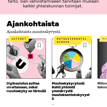
taito. Sen vahvistamiseen tarvitaan mukaan
kaikki yhteiskunnan toimijat.
Ajankohtaista
Ajankohtaista muutoskyvystä.
UUTISET
KUTSUVIERASTIL
P
AISUUS
Digikoulutus auttaa
Muutoskykyryhmä:
Mite
oivaltamaan, miksi
Kohti yhteistä
tekem
muutoskyky on tärkeää
ymmärrystä
muutoksentekokyvyst
ä
...