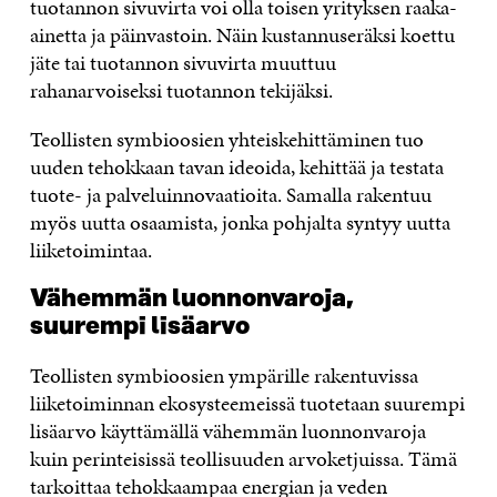
tuotannon sivuvirta voi olla toisen yrityksen raaka-
ainetta ja päinvastoin. Näin kustannuseräksi koettu
jäte tai tuotannon sivuvirta muuttuu
rahanarvoiseksi tuotannon tekijäksi.
Teollisten symbioosien yhteiskehittäminen tuo
uuden tehokkaan tavan ideoida, kehittää ja testata
tuote- ja palveluinnovaatioita. Samalla rakentuu
myös uutta osaamista, jonka pohjalta syntyy uutta
liiketoimintaa.
Vähemmän luonnonvaroja,
suurempi lisäarvo
Teollisten symbioosien ympärille rakentuvissa
liiketoiminnan ekosysteemeissä tuotetaan suurempi
lisäarvo käyttämällä vähemmän luonnonvaroja
kuin perinteisissä teollisuuden arvoketjuissa. Tämä
tarkoittaa tehokkaampaa energian ja veden