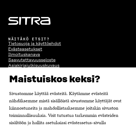
NÄITÄKÖ ETSIT?
Tietosuoja ja käyttöehdot
Evästeasetukset
Ilmoituskanava
Saavutettavuusseloste
Asiakirjajulkisuuskuvaus
Sitran digitaalinen viestintä ja verkkopalvelut
Maistuiskos keksi?
OTA YHTEYTTÄ
Sivustomme käyttää evästeitä. Käytämme evästeitä
Suomen itsenäisyyden juhlarahasto Sitra
Itämerenkatu 11-13, PL 160,
nähdäksemme mistä sisällöistä sivustomme käyttäjät ovat
00181 Helsinki
kiinnostuneita ja mahdollistaaksemme joitakin sivuston
Puhelin +358 294 618 991
toiminnallisuuksia. Voit tutustua tarkemmin evästeiden
Sähköpostiosoite
sisältöön ja hallita asetuksiasi evästeasetus-sivulla
etunimi.sukunimi@sitra.fi tai sitra@sitra.fi
Saapumisohjeet