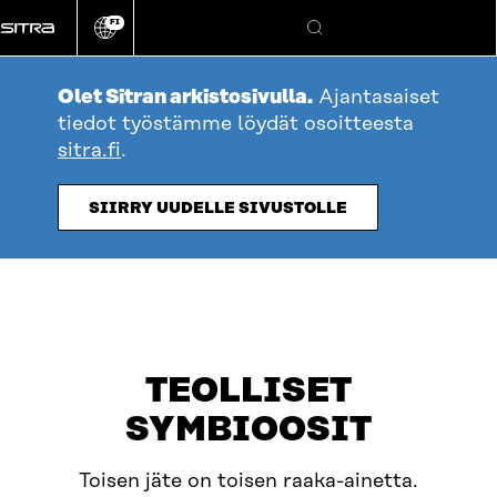
Siirry
FI
suoraan
Vaihda
Hae
sivuston
sisältöön
kieli
Olet Sitran arkistosivulla.
Ajantasaiset
tiedot työstämme löydät osoitteesta
sitra.fi
.
SIIRRY UUDELLE SIVUSTOLLE
table_of_contents
Avaa
OLET TÄSSÄ
TEOLLISET
SYMBIOOSIT
Toisen jäte on toisen raaka-ainetta.