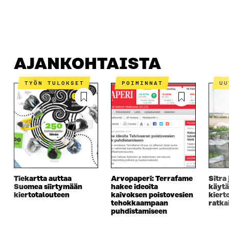
AJANKOHTAISTA
MISTÄ ON KYSE?
OTA YHTEYTT
AJANKOHTAISTA
TYÖN TULOKSET
POIMINNAT
U
Tiekartta auttaa
Arvopaperi: Terrafame
Sitra 
Suomea siirtymään
hakee ideoita
käytä
kiertotalouteen
kaivoksen poistovesien
kiert
tehokkaampaan
ratka
puhdistamiseen