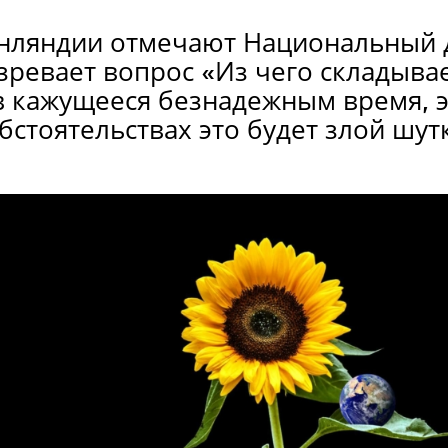
инляндии отмечают Национальный 
зревает вопрос «Из чего складыва
 в кажущееся безнадежным время, 
бстоятельствах это будет злой шут