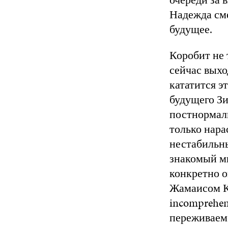
Надежда сме
будущее.
Коробит не 
сейчас выхо
кататится э
будущего Зи
постнормаль
только нарас
нестабильн
знакомый мн
конкретно 
Жамаисом Каш
incomprehen
переживаем 