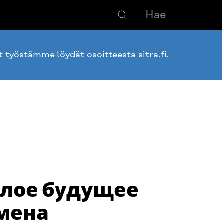
ot työstämme löydät osoitteesta
sitra.fi
.
тлое будущее
мена