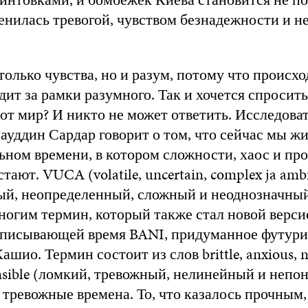
нилась тревогой, чувством безнадежности и н
только чувства, но и разум, потому что происх
дит за рамки разумного. Так и хочется спросить
тот мир? И никто не может ответить. Исследова
ауддин Сардар говорит о том, что сейчас мы жи
ном времени, в котором сложности, хаос и пр
тают. VUCA (volatile, uncertain, complex ja amb
ый, неопределенный, сложный и неоднозначный
огим термин, который также стал новой верси
описывающей время BANI, придуманное футур
ио. Термин состоит из слов brittle, anxious, no
sible (ломкий, тревожный, нелинейный и непо
тревожные времена. То, что казалось прочным,