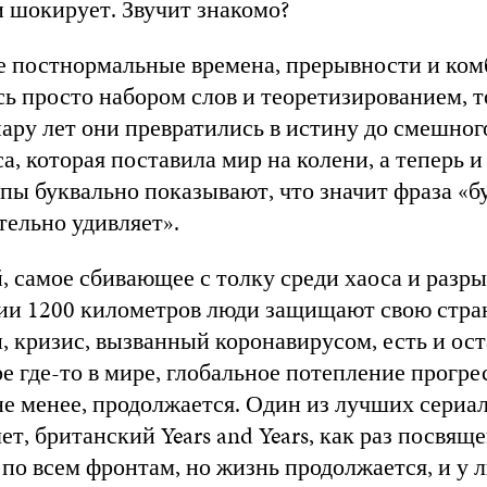
 шокирует. Звучит знакомо?
е постнормальные времена, прерывности и ко
сь просто набором слов и теоретизированием, т
ару лет они превратились в истину до смешног
а, которая поставила мир на колени, а теперь и
пы буквально показывают, что значит фраза «
тельно удивляет».
, самое сбивающее с толку среди хаоса и разрыв
нии 1200 километров люди защищают свою стра
, кризис, вызванный коронавирусом, есть и ост
е где-то в мире, глобальное потепление прогре
не менее, продолжается. Один из лучших сериа
ет, британский Years and Years, как раз посвяще
по всем фронтам, но жизнь продолжается, и у 