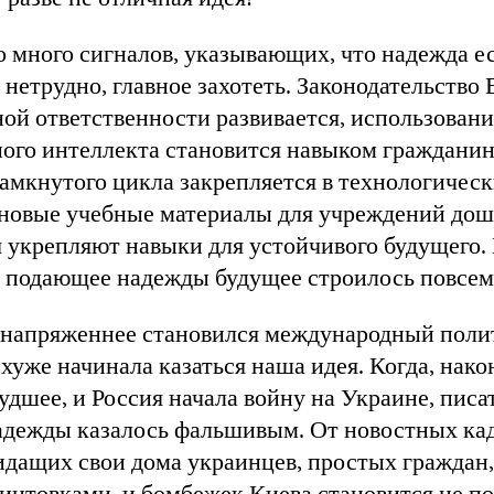
 много сигналов, указывающих, что надежда ес
 нетрудно, главное захотеть. Законодательство 
ой ответственности развивается, использовани
ого интеллекта становится навыком гражданин
амкнутого цикла закрепляется в технологичес
 новые учебные материалы для учреждений дош
 укрепляют навыки для устойчивого будущего.
, подающее надежды будущее строилось повсем
 напряженнее становился международный поли
 хуже начинала казаться наша идея. Когда, нако
удшее, и Россия начала войну на Украине, писат
адежды казалось фальшивым. От новостных кад
дащих свои дома украинцев, простых граждан,
винтовками, и бомбежек Киева становится не по