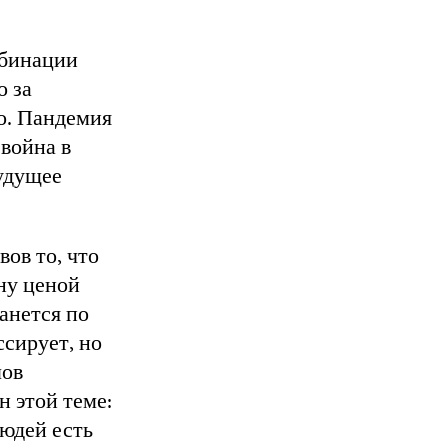
мбинации
о за
о. Пандемия
 война в
будущее
ов то, что
ну ценой
анется по
ссирует, но
лов
н этой теме:
людей есть