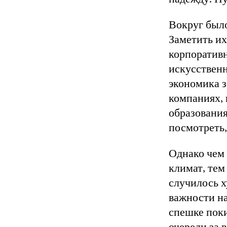
Вокруг было
Заметить их
корпоративн
искусственн
экономика з
компаниях,
образования
посмотреть
Однако чем
климат, тем
случилось х
важности н
спешке поки
очереди за 