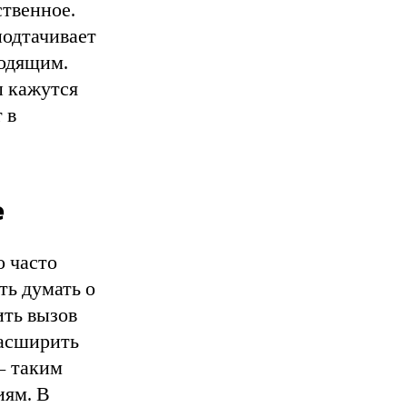
ственное.
подтачивает
ходящим.
 кажутся
 в
е
о часто
ть думать о
ить вызов
расширить
– таким
иям. В