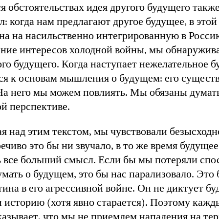
 обстоятельствах идея другого будущего также
: когда нам предлагают другое будущее, в этой
на на насильственно интегрированную в Росси
ние интересов холодной войны, мы обнаружива
ого будущего. Когда наступает нежелательное 
я к основам мышления о будущем: его существ
На него мы можем повлиять. Мы обязаны думат
й перспективе.
ая над этим текстом, мы чувствовали безысходно
ечиво это бы ни звучало, в то же время будущее
 все больший смысл. Если бы мы потеряли спо
мать о будущем, это бы нас парализовало. Это
ина в его агрессивной войне. Он не диктует бу
и историю (хотя явно старается). Поэтому кажд
азывает, что мы не приемлем нападения на те