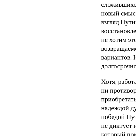
сложившихся
новый смысл
взгляд Пути
восстановле
не хотим эт
возвращаемс
вариантов. 
долгосрочно
Хотя, работ
ни противор
приобретать
надеждой ду
победой Пут
не диктует 
который пок