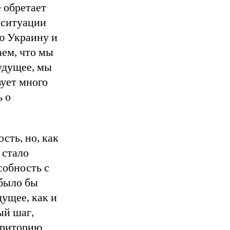
 обретает
 ситуации
ю Украину и
ем, что мы
будущее, мы
ует много
ь о
сть, но, как
 стало
собность с
 было бы
дущее, как и
ый шаг,
рриторию