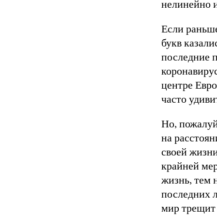
нелинейно и
Если раньш
букв казали
последние п
коронавирус
центре Евро
часто удиви
Но, пожалуй
на расстоя
своей жизни
крайней мер
жизнь, тем 
последних л
мир трещит 