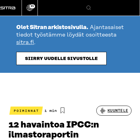
Siirry
FI
suoraan
Vaihda
Hae
sivuston
sisältöön
kieli
Olet Sitran arkistosivulla.
Ajantasaiset
tiedot työstämme löydät osoitteesta
sitra.fi
.
SIIRRY UUDELLE SIVUSTOLLE
Arvioitu
1 min
KUUNTELE
POIMINNAT
lukuaika
12 havaintoa IPCC:n
ilmastoraportin