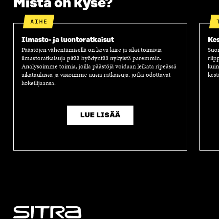
Mistä on kyse?
AIHE
Ilmasto- ja luontoratkaisut
Kes
Päästöjen vähentämisellä on kova kiire ja siksi toimivia
Suom
ilmastoratkaisuja pitää hyödyntää nykyistä paremmin.
riip
Analysoimme toimia, joilla päästöjä voidaan leikata ripeässä
kuin
aikataulussa ja visioimme uusia ratkaisuja, jotka odottavat
kest
kokeilijaansa.
LUE LISÄÄ