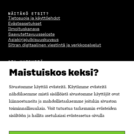
NÄITÄKÖ ETSIT?
Tietosuoja ja käyttöehdot
Evästeasetukset
Ilmoituskanava
Saavutettavuusseloste
Asiakirjajulkisuuskuvaus
Sitran digitaalinen viestintä ja verkkopalvelut
OTA YHTEYTTÄ
Suomen itsenäisyyden juhlarahasto Sitra
Maistuiskos keksi?
Itämerenkatu 11-13, PL 160,
00181 Helsinki
Sivustomme käyttää evästeitä. Käytämme evästeitä
Puhelin +358 294 618 991
Sähköpostiosoite
nähdäksemme mistä sisällöistä sivustomme käyttäjät ovat
etunimi.sukunimi@sitra.fi tai sitra@sitra.fi
kiinnostuneita ja mahdollistaaksemme joitakin sivuston
toiminnallisuuksia. Voit tutustua tarkemmin evästeiden
Saapumisohjeet
sisältöön ja hallita asetuksiasi evästeasetus-sivulla
Y-tunnus 0202132-3
OLEMME NÄISSÄ SOMEISSA