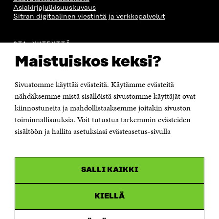
Asiakirjajulkisuuskuvaus
Sitran digitaalinen viestintä ja verkkopalvelut
OTA YHTEYTTÄ
Suomen itsenäisyyden juhlarahasto Sitra
Maistuiskos keksi?
Itämerenkatu 11-13, PL 160,
00181 Helsinki
Sivustomme käyttää evästeitä. Käytämme evästeitä
Puhelin +358 294 618 991
Sähköpostiosoite
nähdäksemme mistä sisällöistä sivustomme käyttäjät ovat
etunimi.sukunimi@sitra.fi tai sitra@sitra.fi
kiinnostuneita ja mahdollistaaksemme joitakin sivuston
Saapumisohjeet
toiminnallisuuksia. Voit tutustua tarkemmin evästeiden
sisältöön ja hallita asetuksiasi evästeasetus-sivulla
Y-tunnus 0202132-3
OLEMME NÄISSÄ SOMEISSA
SALLI KAIKKI
Facebook
Avautuu
uudessa
Linkedin
ikkunassa
KIELLÄ
Avautuu
uudessa
Youtube
ikkunassa
Avautuu