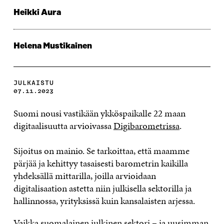
Heikki Aura
Helena Mustikainen
JULKAISTU
07.11.2023
Suomi nousi vastikään ykköspaikalle 22 maan
digitaalisuutta arvioivassa
Digibarometrissa
.
Sijoitus on mainio. Se tarkoittaa, että maamme
pärjää ja kehittyy tasaisesti barometrin kaikilla
yhdeksällä mittarilla, joilla arvioidaan
digitalisaation astetta niin julkisella sektorilla ja
hallinnossa, yrityksissä kuin kansalaisten arjessa.
Vaikka suomalainen julkinen sektori – ja uusimman