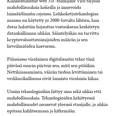
Kiinnostuneelle web 3.0 -toimijalle Viro tarjoaa
mahdollisuuksia kokeilla ja innovoida
lainsäädännön rajoissa. Lohkoketjuteknologiaa
maassa on käytetty jo 2000-luvulta lähtien, kun
dataa haluttiin hajauttaa vastauksena keskitetyn
datanhallinnan uhkiin. Sääntelyäkin on tarvittu
kryptovaluuttatoimijoiden määrän ja sen
lieveilmiöiden kasvaessa.
Pääasiassa virolainen digitalisaatio tekee tänä
päivänä suurin piirtein sen, mitä sen pitääkin.
Nettikiusaaminen, väärän tiedon levittäminen tai
verkkorikollisuus eivät lannista virolaisia liikaa.
Uusiin teknologioihin liittyy aina sekä uhkia että
mahdollisuuksia. Teknologioiden kehittyessä
mahdollisuudet nousevat yleensä etusijalle, ja uhkia
opitaan kahlitsemaan ja kitkemään.