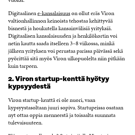
Digitaalinen
e-kansalaisuus
on ollut eräs Viron
valtionhallinnon keinoista tehostaa kehittyvää
bisnestä ja houkutella kansainvälisiä yrityksiä.
Digitaalisen kansalaisuuden ja henkilökortin voi
netin kautta saada itselleen 3–8 viikossa, minkä
jälkeen yrityksen voi perustaa parissa päivässä sekä
pyörittää sitä myös Viron ulkopuolelta niin pitkään
kuin tarpeen.
2. Viron startup-kenttä hyötyy
kypsyydestä
Viron startup-kenttä ei ole nuori, vaan
kypsyystasoltaan juuri sopiva. Startupeissa osataan
nyt ottaa oppia menneestä ja toisaalta suunnata
tulevaisuuteen.