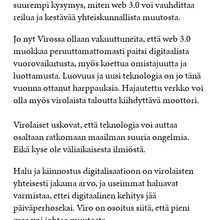
suurempi kysymys, miten web 3.0 voi vauhdittaa
reilua ja kestävää yhteiskunnallista muutosta.
Jo nyt Virossa ollaan vakuuttuneita, että web 3.0
muokkaa peruuttamattomasti paitsi digitaalista
vuorovaikutusta, myös koettua omistajuutta ja
luottamusta. Luovuus ja uusi teknologia on jo tänä
vuonna ottanut harppauksia. Hajautettu verkko voi
olla myös virolaista taloutta kiihdyttävä moottori.
Virolaiset uskovat, että teknologia voi auttaa
osaltaan ratkomaan maailman suuria ongelmia.
Eikä kyse ole väliaikaisesta ilmiöstä.
Halu ja kiinnostus digitalisaatioon on virolaisten
yhteisesti jakama arvo, ja useimmat haluavat
varmistaa, ettei digitaalinen kehitys jää
päiväperhoseksi. Viro on osoitus siitä, että pieni
maa voi johtaa muutosta.