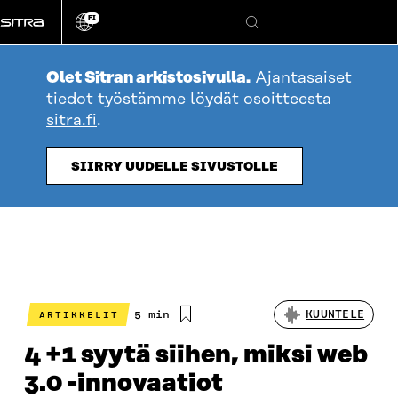
Siirry
FI
suoraan
Vaihda
Hae
sivuston
sisältöön
kieli
Olet Sitran arkistosivulla.
Ajantasaiset
tiedot työstämme löydät osoitteesta
sitra.fi
.
SIIRRY UUDELLE SIVUSTOLLE
Arvioitu
5 min
KUUNTELE
ARTIKKELIT
lukuaika
4 +1 syytä siihen, miksi web
3.0 -innovaatiot