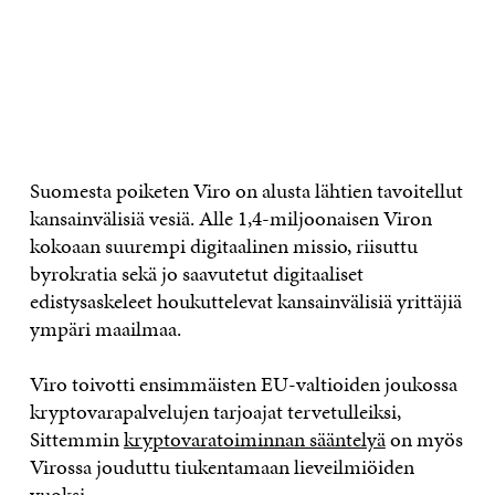
Suomesta poiketen Viro on alusta lähtien tavoitellut
kansainvälisiä vesiä. Alle 1,4-miljoonaisen Viron
kokoaan suurempi digitaalinen missio, riisuttu
byrokratia sekä jo saavutetut digitaaliset
edistysaskeleet houkuttelevat kansainvälisiä yrittäjiä
ympäri maailmaa.
Viro toivotti ensimmäisten EU-valtioiden joukossa
kryptovarapalvelujen tarjoajat tervetulleiksi,
Sittemmin
kryptovaratoimin­nan sääntelyä
on myös
Virossa jouduttu tiukentamaan lieveilmiöiden
vuoksi.