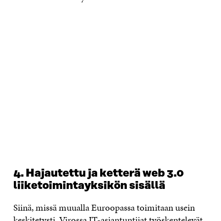
4. Hajautettu ja ketterä web 3.0
liiketoimintayksikön sisällä
Siinä, missä muualla Euroopassa toimitaan usein
keskitetysti, Virossa IT-asiantuntijat työskentelevät