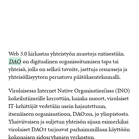
Web 3.0 kirkastaa yhteistyön muotoja entisestään.
DAO
DAO
on digitaalinen organisoitumisen tapa tai
yhteisö, jolla on selkeä tavoite, jaettuja resursseja ja
yhteisöllisyyteen perustuva päätöksentekomalli.
Virolaisessa Internet Native Organisation’issa (INO)
kokeilutiimeille kerrottiin, kuinka nuoret, virolaiset
IT-kehittäjät vedetään usein hajautettuun,
itsenäiseen organisaatioon, DAO:on, jo yliopistosta.
Yksiviivaisen ja suljetun yhteisön sijaan esimerkiksi
virolaiset DAO:t tarjoavat parhaimmillaan käyttöön
kokonaisen sidosryhmien verkoston.