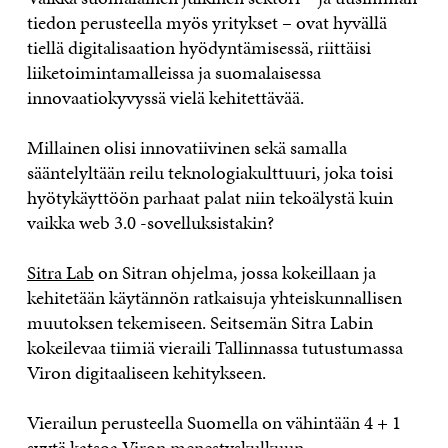
tiedon perusteella myös yritykset – ovat hyvällä
tiellä digitalisaation hyödyntämisessä, riittäisi
liiketoimintamalleissa ja suomalaisessa
innovaatiokyvyssä vielä kehitettävää.
Millainen olisi innovatiivinen sekä samalla
sääntelyltään reilu teknologiakulttuuri, joka toisi
hyötykäyttöön parhaat palat niin tekoälystä kuin
vaikka web 3.0 -sovelluksistakin?
Sitra Lab
on Sitran ohjelma, jossa kokeillaan ja
kehitetään käytännön ratkaisuja yhteiskunnallisen
muutoksen tekemiseen. Seitsemän Sitra Labin
kokeilevaa tiimiä vieraili Tallinnassa tutustumassa
Viron digitaaliseen kehitykseen.
Vierailun perusteella Suomella on vähintään 4 + 1
syytä katsoa Viron menestyskulkuun