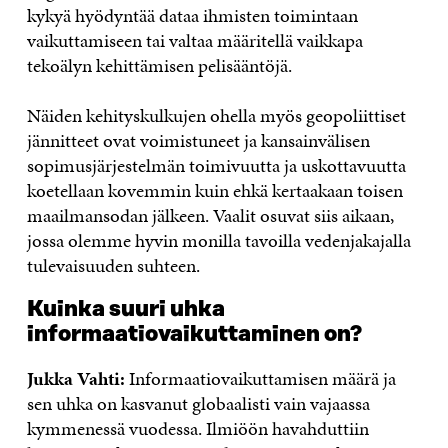
kykyä hyödyntää dataa ihmisten toimintaan
vaikuttamiseen tai valtaa määritellä vaikkapa
tekoälyn kehittämisen pelisääntöjä.
Näiden kehityskulkujen ohella myös geopoliittiset
jännitteet ovat voimistuneet ja kansainvälisen
sopimusjärjestelmän toimivuutta ja uskottavuutta
koetellaan kovemmin kuin ehkä kertaakaan toisen
maailmansodan jälkeen. Vaalit osuvat siis aikaan,
jossa olemme hyvin monilla tavoilla vedenjakajalla
tulevaisuuden suhteen.
Kuinka suuri uhka
informaatiovaikuttaminen on?
Jukka Vahti:
Informaatiovaikuttamisen määrä ja
sen uhka on kasvanut globaalisti vain vajaassa
kymmenessä vuodessa. Ilmiöön havahduttiin