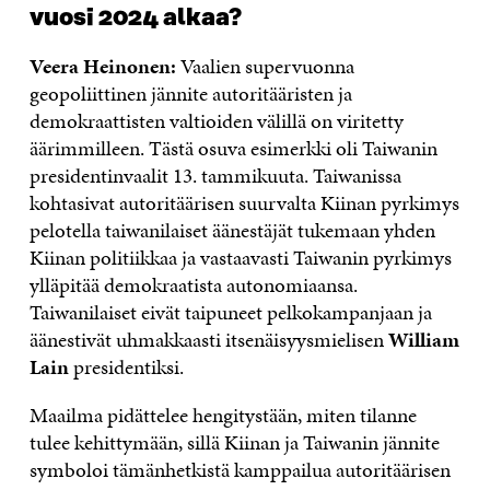
vuosi 2024 alkaa?
Veera Heinonen:
Vaalien supervuonna
geopoliittinen jännite autoritääristen ja
demokraattisten valtioiden välillä on viritetty
äärimmilleen. Tästä osuva esimerkki oli Taiwanin
presidentinvaalit 13. tammikuuta. Taiwanissa
kohtasivat autoritäärisen suurvalta Kiinan pyrkimys
pelotella taiwanilaiset äänestäjät tukemaan yhden
Kiinan politiikkaa ja vastaavasti Taiwanin pyrkimys
ylläpitää demokraatista autonomiaansa.
Taiwanilaiset eivät taipuneet pelkokampanjaan ja
äänestivät uhmakkaasti itsenäisyysmielisen
William
Lain
presidentiksi.
Maailma pidättelee hengitystään, miten tilanne
tulee kehittymään, sillä Kiinan ja Taiwanin jännite
symboloi tämänhetkistä kamppailua autoritäärisen