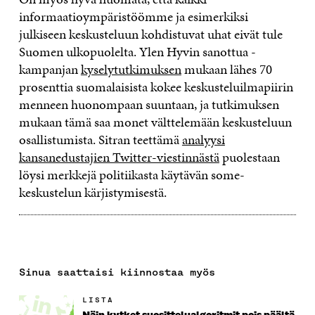
informaatioympäristöömme ja esimerkiksi
julkiseen keskusteluun kohdistuvat uhat eivät tule
Suomen ulkopuolelta. Ylen Hyvin sanottua -
kampanjan
kyselytutkimuksen
mukaan lähes 70
prosenttia suomalaisista kokee keskusteluilmapiirin
menneen huonompaan suuntaan, ja tutkimuksen
mukaan tämä saa monet välttelemään keskusteluun
osallistumista. Sitran teettämä
analyysi
kansanedustajien Twitter-viestinnästä
puolestaan
löysi merkkejä politiikasta käytävän some-
keskustelun kärjistymisestä.
Sinua saattaisi kiinnostaa myös
LISTA