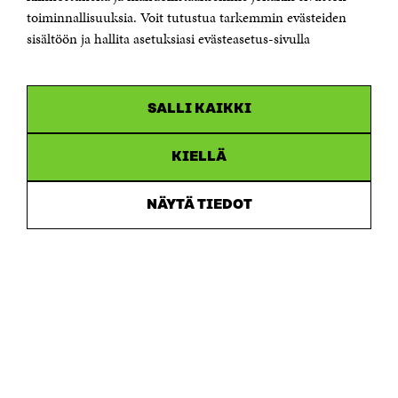
toiminnallisuuksia. Voit tutustua tarkemmin evästeiden
Saapumisohjeet
sisältöön ja hallita asetuksiasi evästeasetus-sivulla
Y-tunnus 0202132-3
OLEMME NÄISSÄ SOMEISSA
SALLI KAIKKI
Facebook
Avautuu
uudessa
Linkedin
ikkunassa
KIELLÄ
Avautuu
uudessa
Youtube
ikkunassa
Avautuu
NÄYTÄ TIEDOT
uudessa
Instagram
ikkunassa
Avautuu
uudessa
ikkunassa