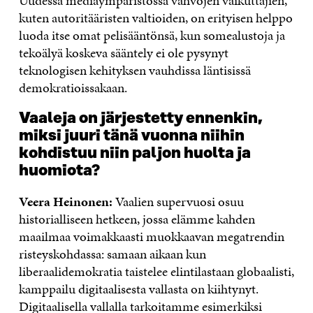
Uudessa mediaympäristössä vahvojen vaikuttajien,
kuten autoritääristen valtioiden, on erityisen helppo
luoda itse omat pelisääntönsä, kun somealustoja ja
tekoälyä koskeva sääntely ei ole pysynyt
teknologisen kehityksen vauhdissa läntisissä
demokratioissakaan.
Vaaleja on järjestetty ennenkin,
miksi juuri tänä vuonna niihin
kohdistuu niin paljon huolta ja
huomiota?
Veera Heinonen:
Vaalien supervuosi osuu
historialliseen hetkeen, jossa elämme kahden
maailmaa voimakkaasti muokkaavan megatrendin
risteyskohdassa: samaan aikaan kun
liberaalidemokratia taistelee elintilastaan globaalisti,
kamppailu digitaalisesta vallasta on kiihtynyt.
Digitaalisella vallalla tarkoitamme esimerkiksi