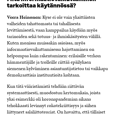
tarkoittaa käytännössä?
Veera Heinonen:
Kyse ei ole vain yksittäisten
valheiden tahattomasta tai tahallisesta
levittämisestä, vaan kamppailua käydään myös
tarinoiden sekä totuus- ja ihmiskäsitysten välillä.
Kuten monissa muissakin asioissa, myös
informaatiovaikuttamisessa hajottaminen on
helpompaa kuin rakentaminen: erilaisille verkon
hämmentäjille ja trolleille riittää epäilyksen
siemenen kylväminen asiantuntijatietoa tai vaikkapa
demokraattisia instituutioita kohtaan.
Kun tätä vääristämistä tehdään riittävän
systemaattisesti, muodostuu kertomuksia, joista
yksi esimerkki oli koronapandemian aikana
tehokkaasti levinnyt rokotekriittisyys ja siihen
liittyneet salaliittoteoriat. On havaittu, että tällaiset