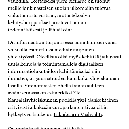
vauhdilla. Toistaiseksi pieni kielialue on tuonut
meille jonkinasteisen suojan ulkomailta tulevaa
vaikuttamista vastaan, mutta tekoälyn
kehitysharppaukset poistavat tämän
todennäköisesti jo lähiaikoina.
Disinformaation torjumisessa parantamisen varaa
voisi olla esimerkiksi mediatoimijoiden
yhteistyössä. Oleellista olisi myös kehittää jatkuvasti
uusia keinoja ja toimintamalleja digitaalisen
informaatiolukutaidon kehittämiseksi niin
ihmisten, organisaatioiden kuin koko yhteiskunnan
tasolla. Viranomaisten ohella tämän suhteen
avainasemassa on esimerkiksi
Yle
.
Kansalaisyhteiskunnan puolella yksi ajankohtainen,
erityisesti alkukesän europarlamenttivaaleihin
kytkeytyvä hanke on
Faktabaarin Vaalivahti
.
On myös hyvä huomata, että kaikki