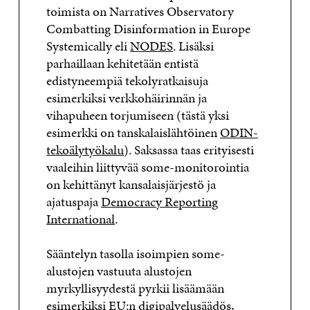
toimista on Narratives Observatory
Combatting Disinformation in Europe
Systemically eli
NODES
. Lisäksi
parhaillaan kehitetään entistä
edistyneempiä tekolyratkaisuja
esimerkiksi verkkohäirinnän ja
vihapuheen torjumiseen (tästä yksi
esimerkki on tanskalaislähtöinen
ODIN-
tekoälytyökalu
). Saksassa taas erityisesti
vaaleihin liittyvää some-monitorointia
on kehittänyt kansalaisjärjestö ja
ajatuspaja
Democracy Reporting
International
.
Sääntelyn tasolla isoimpien some-
alustojen vastuuta alustojen
myrkyllisyydestä pyrkii lisäämään
esimerkiksi EU:n digipalvelusäädös,