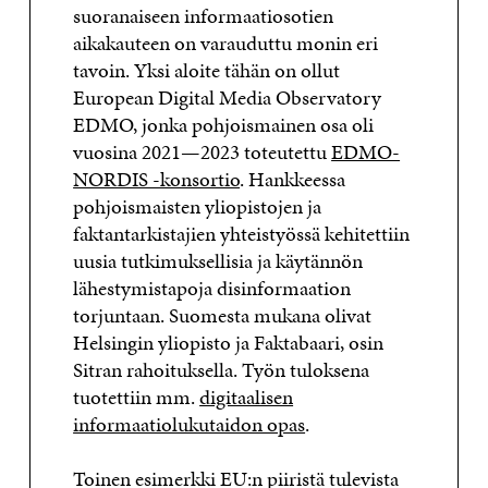
suoranaiseen informaatiosotien
aikakauteen on varauduttu monin eri
tavoin. Yksi aloite tähän on ollut
European Digital Media Observatory
EDMO, jonka pohjoismainen osa oli
vuosina 2021—2023 toteutettu
EDMO-
NORDIS -konsortio
. Hankkeessa
pohjoismaisten yliopistojen ja
faktantarkistajien yhteistyössä kehitettiin
uusia tutkimuksellisia ja käytännön
lähestymistapoja disinformaation
torjuntaan. Suomesta mukana olivat
Helsingin yliopisto ja Faktabaari, osin
Sitran rahoituksella. Työn tuloksena
tuotettiin mm.
digitaalisen
informaatiolukutaidon opas
.
Toinen esimerkki EU:n piiristä tulevista