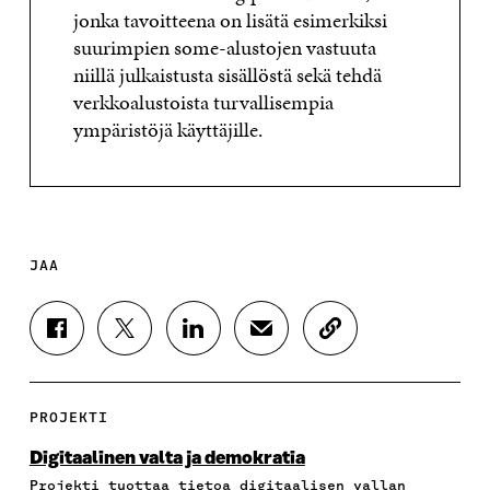
jonka tavoitteena on lisätä esimerkiksi
suurimpien some-alustojen vastuuta
niillä julkaistusta sisällöstä sekä tehdä
verkkoalustoista turvallisempia
ympäristöjä käyttäjille.
JAA
J
J
J
J
K
A
A
A
A
O
A
A
A
A
P
F
T
L
S
I
A
W
I
Ä
O
PROJEKTI
C
I
N
H
I
E
T
K
K
A
Digitaalinen valta ja demokratia
B
T
E
Ö
R
Projekti tuottaa tietoa digitaalisen vallan