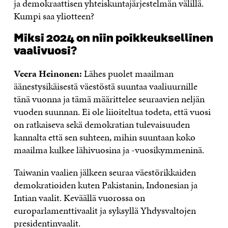
ja demokraattisen yhteiskuntajärjestelmän välillä.
Kumpi saa yliotteen?
Miksi 2024 on niin poikkeuksellinen
vaalivuosi?
Veera Heinonen:
Lähes puolet maailman
äänestysikäisestä väestöstä suuntaa vaaliuurnille
tänä vuonna ja tämä määrittelee seuraavien neljän
vuoden suunnan. Ei ole liioiteltua todeta, että vuosi
on ratkaiseva sekä demokratian tulevaisuuden
kannalta että sen suhteen, mihin suuntaan koko
maailma kulkee lähivuosina ja -vuosikymmeninä.
Taiwanin vaalien jälkeen seuraa väestörikkaiden
demokratioiden kuten Pakistanin, Indonesian ja
Intian vaalit. Keväällä vuorossa on
europarlamenttivaalit ja syksyllä Yhdysvaltojen
presidentinvaalit.