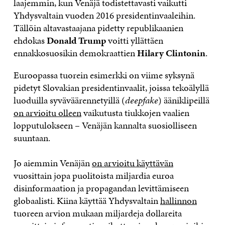
laajemmin, kun Venäjä todistettavasti vaikutti
Yhdysvaltain vuoden 2016 presidentinvaaleihin.
Tällöin altavastaajana pidetty republikaanien
ehdokas
Donald Trump
voitti yllättäen
ennakkosuosikin demokraattien
Hilary Clintonin
.
Euroopassa tuorein esimerkki on viime syksynä
pidetyt Slovakian presidentinvaalit, joissa tekoälyllä
luoduilla syväväärennetyillä (
deepfake
) ääniklipeillä
on arvioitu olleen
vaikutusta tiukkojen vaalien
lopputulokseen – Venäjän kannalta suosiolliseen
suuntaan.
Jo aiemmin Venäjän
on arvioitu käyttävän
vuosittain jopa puolitoista miljardia euroa
disinformaation ja propagandan levittämiseen
globaalisti. Kiina käyttää Yhdysvaltain
hallinnon
tuoreen arvion mukaan miljardeja dollareita