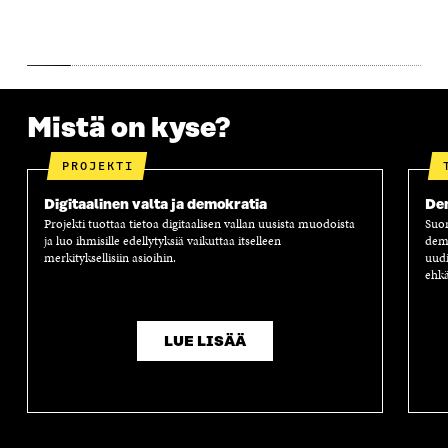
N
A
N
U
A
S
A
N
S
S
S
A
S
A
S
S
A
A
S
A
Mistä on kyse?
PROJEKTI
Digitaalinen valta ja demokratia
Dem
Projekti tuottaa tietoa digitaalisen vallan uusista muodoista
Suom
ja luo ihmisille edellytyksiä vaikuttaa itselleen
demo
merkityksellisiin asioihin.
uudi
ehk
LUE LISÄÄ