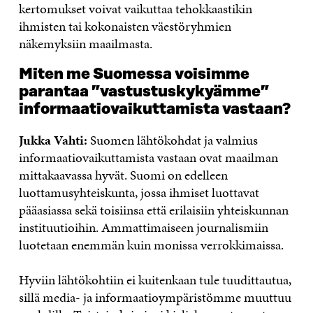
kertomukset voivat vaikuttaa tehokkaastikin
ihmisten tai kokonaisten väestöryhmien
näkemyksiin maailmasta.
Miten me Suomessa voisimme
parantaa ”vastustuskykyämme”
informaatiovaikuttamista vastaan?
Jukka Vahti:
Suomen lähtökohdat ja valmius
informaatiovaikuttamista vastaan ovat maailman
mittakaavassa hyvät. Suomi on edelleen
luottamusyhteiskunta, jossa ihmiset luottavat
pääasiassa sekä toisiinsa että erilaisiin yhteiskunnan
instituutioihin. Ammattimaiseen journalismiin
luotetaan enemmän kuin monissa verrokkimaissa.
Hyviin lähtökohtiin ei kuitenkaan tule tuudittautua,
sillä media- ja informaatioympäristömme muuttuu