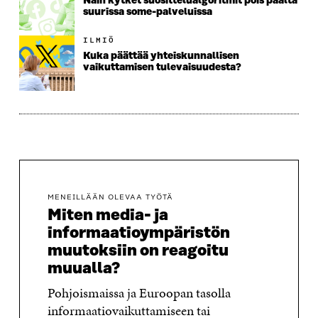
Näin kytket suosittelualgoritmit pois päältä
suurissa some-palveluissa
ILMIÖ
Kuka päättää yhteiskunnallisen
vaikuttamisen tulevaisuudesta?
MENEILLÄÄN OLEVAA TYÖTÄ
Miten media- ja
informaatioympäristön
muutoksiin on reagoitu
muualla?
Pohjoismaissa ja Euroopan tasolla
informaatiovaikuttamiseen tai