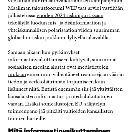
vuosittain informaatiovaikuttamisen kampanjoihin.
Maailman talousfoorumi WEF taas arvioi vastikään
julkistetussa
vuoden 2024 riskiraportissaan
tekoälyllä luodun mis- ja disinformaation ja
yhteiskunnallisen polarisaation viiden suurimman
globaaliin riskin joukkoon lyhyellä aikavälillä.
Samaan aikaan kun pyrkimykset
informaatiovaikuttamiseen kiihtyvät, suurimmat
sosiaalisen median alustat ovat
mediatietojen
mukaan
ennemmin vähentäneet resurssejaan väärän
tiedon ja verkkohäirinnän torjumiseen kuin
lisänneet niitä. Entistä enemmän siis jää yksittäisten
kansalaisten informaatio- ja medialukutaitojen
varaan. Lisäksi somealustojen EU-sääntelyn
toimeenpano jää pitkälti valtioiden kansallisten
toimien harteille.
Mitä informaatiovaikuttaminen