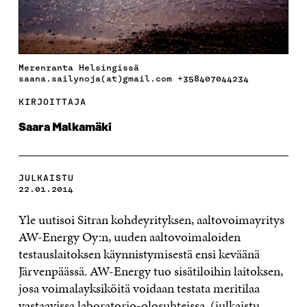
Merenranta Helsingissä
saana.sailynoja(at)gmail.com +358407044234
KIRJOITTAJA
Saara Malkamäki
JULKAISTU
22.01.2014
Yle uutisoi Sitran kohdeyrityksen, aaltovoimayritys
AW-Energy Oy:n, uuden aaltovoimaloiden
testauslaitoksen käynnistymisestä ensi keväänä
Järvenpäässä. AW-Energy tuo sisätiloihin laitoksen,
josa voimalayksiköitä voidaan testata meritilaa
vastaavissa laboratorio-olosuhteissa. (julkaistu