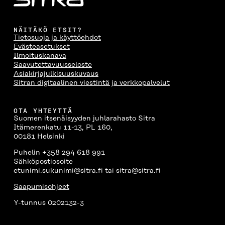
NÄITÄKÖ ETSIT?
Tietosuoja ja käyttöehdot
Evästeasetukset
Ilmoituskanava
Saavutettavuusseloste
Asiakirjajulkisuuskuvaus
Sitran digitaalinen viestintä ja verkkopalvelut
OTA YHTEYTTÄ
Suomen itsenäisyyden juhlarahasto Sitra
Itämerenkatu 11-13, PL 160,
00181 Helsinki
Puhelin +358 294 618 991
Sähköpostiosoite
etunimi.sukunimi@sitra.fi tai sitra@sitra.fi
Saapumisohjeet
Y-tunnus 0202132-3