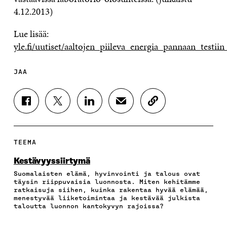
4.12.2013)
Lue lisää:
yle.fi/uutiset/aaltojen_piileva_energia_pannaan_testii
JAA
J
J
J
J
K
A
A
A
A
O
A
A
A
A
P
F
T
L
S
I
A
W
I
Ä
O
TEEMA
C
I
N
H
I
E
T
K
K
A
Kestävyyssiirtymä
B
T
E
Ö
R
Suomalaisten elämä, hyvinvointi ja talous ovat
O
E
D
P
T
täysin riippuvaisia luonnosta. Miten kehitämme
O
R
I
O
I
ratkaisuja siihen, kuinka rakentaa hyvää elämää,
K
I
N
S
K
menestyvää liiketoimintaa ja kestävää julkista
I
S
I
T
K
taloutta luonnon kantokyvyn rajoissa?
S
S
S
I
E
S
Ä
S
L
L