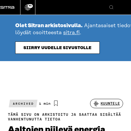
Siirry
FI
suoraan
Vaihda
Hae
sivuston
sisältöön
kieli
Olet Sitran arkistosivulla.
Ajantasaiset tied
löydät osoitteesta
sitra.fi
.
SIIRRY UUDELLE SIVUSTOLLE
Arvioitu
1 min
KUUNTELE
ARCHIVED
lukuaika
TÄMÄ SIVU ON ARKISTOITU JA SAATTAA SISÄLTÄÄ
VANHENTUNUTTA TIETOA
Aaltojen piilevä energia