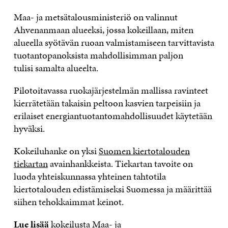
Maa- ja metsätalousministeriö on valinnut
Ahvenanmaan alueeksi, jossa kokeillaan, miten
alueella syötävän ruoan valmistamiseen tarvittavista
tuotantopanoksista mahdollisimman paljon
tulisi samalta alueelta.
Pilotoitavassa ruokajärjestelmän mallissa ravinteet
kierrätetään takaisin peltoon kasvien tarpeisiin ja
erilaiset energiantuotantomahdollisuudet käytetään
hyväksi.
Kokeiluhanke on yksi
Suomen kiertotalouden
tiekartan
avainhankkeista. Tiekartan tavoite on
luoda yhteiskunnassa yhteinen tahtotila
kiertotalouden edistämiseksi Suomessa ja määrittää
siihen tehokkaimmat keinot.
Lue lisää
kokeilusta Maa- ja