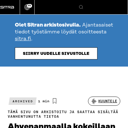
Siirry
FI
suoraan
Vaihda
Hae
sivuston
sisältöön
kieli
Olet Sitran arkistosivulla.
Ajantasaiset
tiedot työstämme löydät osoitteesta
sitra.fi
.
SIIRRY UUDELLE SIVUSTOLLE
Arvioitu
1 min
KUUNTELE
ARCHIVED
lukuaika
TÄMÄ SIVU ON ARKISTOITU JA SAATTAA SISÄLTÄÄ
VANHENTUNUTTA TIETOA
Ahvenanmaalla kokeillaan