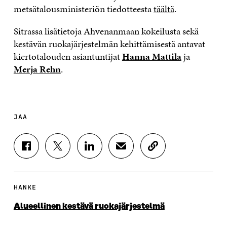
metsätalousministeriön tiedotteesta
täältä
.
Sitrassa lisätietoja Ahvenanmaan kokeilusta sekä
kestävän ruokajärjestelmän kehittämisestä antavat
kiertotalouden asiantuntijat
Hanna Mattila
ja
Merja Rehn
.
JAA
J
J
J
J
K
A
A
A
A
O
A
A
A
A
P
F
T
L
S
I
A
W
I
Ä
O
HANKE
C
I
N
H
I
E
T
K
K
A
Alueellinen kestävä ruokajärjestelmä
B
T
E
Ö
R
O
E
D
P
T