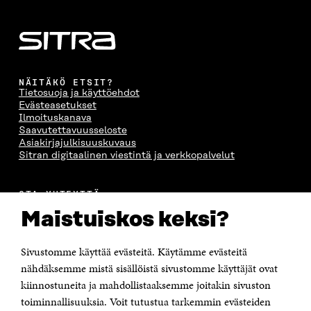
NÄITÄKÖ ETSIT?
Tietosuoja ja käyttöehdot
Evästeasetukset
Ilmoituskanava
Saavutettavuusseloste
Asiakirjajulkisuuskuvaus
Sitran digitaalinen viestintä ja verkkopalvelut
OTA YHTEYTTÄ
Suomen itsenäisyyden juhlarahasto Sitra
Maistuiskos keksi?
Itämerenkatu 11-13, PL 160,
00181 Helsinki
Sivustomme käyttää evästeitä. Käytämme evästeitä
Puhelin +358 294 618 991
Sähköpostiosoite
nähdäksemme mistä sisällöistä sivustomme käyttäjät ovat
etunimi.sukunimi@sitra.fi tai sitra@sitra.fi
kiinnostuneita ja mahdollistaaksemme joitakin sivuston
Saapumisohjeet
toiminnallisuuksia. Voit tutustua tarkemmin evästeiden