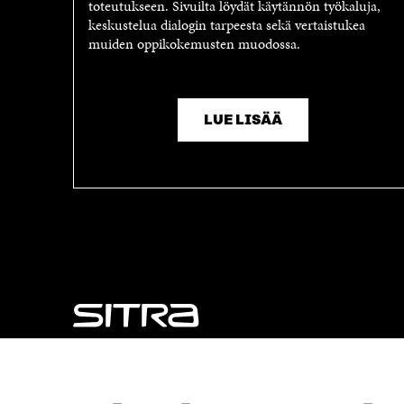
toteutukseen. Sivuilta löydät käytännön työkaluja,
keskustelua dialogin tarpeesta sekä vertaistukea
muiden oppikokemusten muodossa.
LUE LISÄÄ
NÄITÄKÖ ETSIT?
Tietosuoja ja käyttöehdot