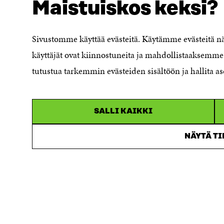
Maistuiskos keksi?
Evästeasetukset
Ilmoituskanava
Saavutettavuusseloste
Sivustomme käyttää evästeitä. Käytämme evästeitä 
Asiakirjajulkisuuskuvaus
käyttäjät ovat kiinnostuneita ja mahdollistaaksemme 
Sitran digitaalinen viestintä ja
tutustua tarkemmin evästeiden sisältöön ja hallita as
verkkopalvelut
SALLI KAIKKI
NÄYTÄ T