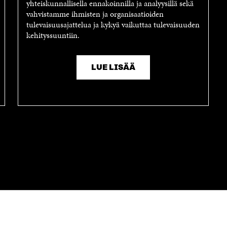
yhteiskunnallisella ennakoinnilla ja analyysillä sekä
vahvistamme ihmisten ja organisaatioiden
tulevaisuusajattelua ja kykyä vaikuttaa tulevaisuuden
kehityssuuntiin.
LUE LISÄÄ
OTA YHTEYTTÄ
Suomen itsenäisyyden juhlarahasto