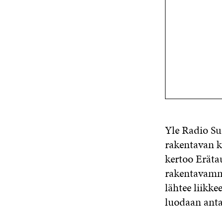
Yle Radio Su
rakentavan k
kertoo Erät
rakentavamma
lähtee liikke
luodaan anta