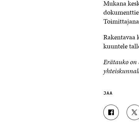
Mukana kesk
dokumenttiel
Toimittajan
Rakentavaa k
kuuntele tal
Erätauko on 
yhteiskunnal
JAA
J
J
A
A
A
A
F
T