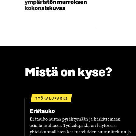
ympäristön murroksen
S
A
kokonaiskuvaa
A
I
I
K
K
K
K
U
U
N
N
A
A
S
S
S
S
A
A
Mistä on kyse?
TYÖKALUPAKKI
Erätauko
Erätauko auttaa pysähtymään ja harkitsemaan
asioita rauhassa. Työkalupakki on käytössäsi
yhteiskunnallisten keskusteluiden suunnitteluun ja