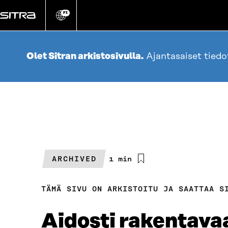
Siirry
suoraan
FI
Vaihda
sivuston
sisältöön
kieli
Olet Sitran arkistosivulla.
Ajantasaiset tied
ARCHIVED
Arvioitu
1 min
lukuaika
TÄMÄ SIVU ON ARKISTOITU JA SAATTAA S
Aidosti rakentava