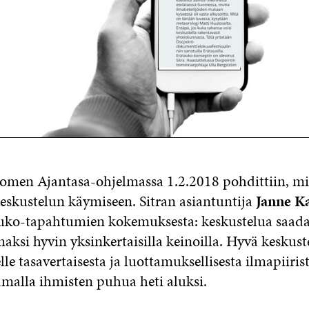
omen Ajantasa-ohjelmassa 1.2.2018 pohdittiin, mi
eskustelun käymiseen. Sitran asiantuntija
Janne K
auko-tapahtumien kokemuksesta: keskustelua saad
ksi hyvin yksinkertaisilla keinoilla. Hyvä keskust
elle tasavertaisesta ja luottamuksellisesta ilmapiirist
malla ihmisten puhua heti aluksi.