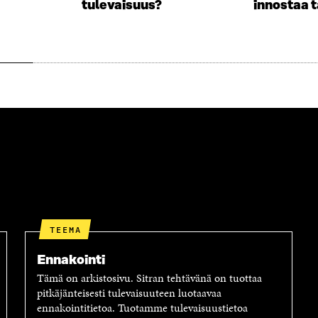
tulevaisuus?
innostaa t
S
S
A
S
I
A
K
I
K
K
U
K
N
U
A
N
S
A
S
S
A
S
A
TEEMA
Ennakointi
Tämä on arkistosivu. Sitran tehtävänä on tuottaa
pitkäjänteisesti tulevaisuuteen luotaavaa
ennakointitietoa. Tuotamme tulevaisuustietoa