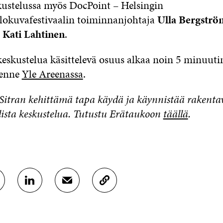
ustelussa myös DocPoint – Helsingin
okuvafestivaalin toiminnanjohtaja
Ulla Bergströ
a
Kati Lahtinen
.
eskustelua käsittelevä osuus alkaa noin 5 minuuti
lenne
Yle Areenassa
.
Sitran kehittämä tapa käydä ja käynnistää rakenta
lista keskustelua. Tutustu Erätaukoon
täällä
.
J
J
K
A
A
O
A
A
P
L
S
I