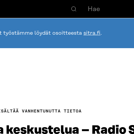
ot työstämme löydät osoitteesta
sitra.fi
.
ISÄLTÄÄ VANHENTUNUTTA TIETOA
a keskustelua – Radio