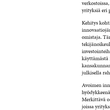
verkostoissa,
yrityksiä er
Kehitys koht
innovaatiojär
omistaja. Tä
tekijänoikeuk
investointei
käyttämästä i
kansakunnan 
julkisella r
Avoimen inno
hyödykkeenä,
Merkittävä o
joissa yrityk