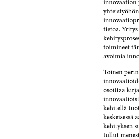
innovaation 
yhteistyöhön 
innovaatiopro
tietoa. Yrit
kehitysproses
toimineet täm
avoimia inno
Toinen perin
innovaatioid
osoittaa kir
innovaatioist
kehitellä tuot
keskeisessä a
kehityksen s
tullut menest