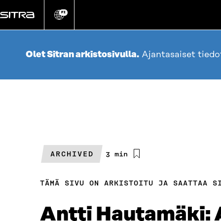
Siirry
suoraan
FI
Vaihda
sivuston
sisältöön
kieli
Olet Sitran arkistosivulla.
Ajantasaiset tied
ARCHIVED
Arvioitu
3 min
lukuaika
TÄMÄ SIVU ON ARKISTOITU JA SAATTAA S
Antti Hautamäki: 