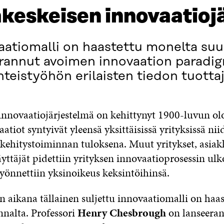
akeskeisen innovaatioj
aatiomalli on haastettu monelta suu
annut avoimen innovaation paradigm
teistyöhön erilaisten tiedon tuottaj
innovaatiojärjestelmä on kehittynyt 1900-luvun olo
aatiot syntyivät yleensä yksittäisissä yrityksissä n
 kehitystoiminnan tuloksena. Muut yritykset, asiak
yttäjät pidettiin yrityksen innovaatioprosessin ulk
myönnettiin yksinoikeus keksintöihinsä.
n aikana tällainen suljettu innovaatiomalli on haas
nalta. Professori
Henry Chesbrough
on lanseera