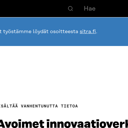
ot työstämme löydät osoitteesta
sitra.fi
.
ISÄLTÄÄ VANHENTUNUTTA TIETOA
Avoimet innovaatiover