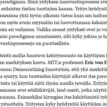
paradigman. Siinä yrityksen innovaatioprosessi av
erilaisten tiedon tuottajien kanssa. Yritys hyödynt
sessissa yhtä hyvin ulkoista tietoa kuin sen hallus
ys on myös avoin myymään tai luovuttamaan keksin
sin eri vaiheissa. Vaikka monet yritykset ovat jo vu
än paradigman suuntaisesti, silti kyky johtaa ja ha
vaatioprosesseja on puutteellista.
teistä mallia haastava kehityssuunta on käyttäjien
en merkityksen kasvu. MIT:n professori
Eric von 
jassaan Democratizing Innovation, että yhä merkit
a syntyy, kun tuotteiden käyttäjät alkavat itse para
teita tai käyttää niitä täysin uusilla tavoilla. Erityi
semassa ovat edelläkävijät, lead userit, jotka näyttä
uunnan. Esimerkiksi kirurgien itse kehittämistä työ
ystuotteita. Yritysten kyky hyödyntää käyttäjien i