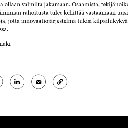
ia ollaan valmiita jakamaan. Osaamista, tekijänoik
iminnan rahoitusta tulee kehittää vastaamaan uus
ja, jotta innovaatiojärjestelmä tukisi kilpailukyky
ssa.
mäki
J
J
K
A
A
O
A
A
P
L
S
I
I
Ä
O
N
H
I
K
K
A
E
Ö
R