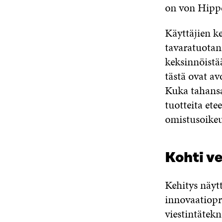
on von Hipp
Käyttäjien k
tavaratuotan
keksinnöistä
tästä ovat a
Kuka tahansa
tuotteita ete
omistusoikeu
Kohti v
Kehitys näytt
innovaatiopro
viestintätek