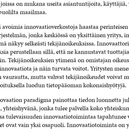
 joissa on mukana useita asiantuntijoita, käyttäjiä, 
i puolilta maailmaa.
i avoimia innovaatioverkostoja haastaa perinteisen
jestelmän, jonka keskiössä on yksittäinen yritys, 
mä näkyy selkeästi tekijänoikeuksissa. Innovaattor
sia perustellaan sillä, että ne kannustavat tuottaji
hin. Tekijänoikeuksien ytimenä on omistajan oikeus
nnovaatiota ja näin turvata voitot. Yritysten menes
vaurautta, mutta vahvat tekijänoikeudet voivat m
ahoituksella luodun tietopääoman kokonaishyötyjä
vaation paradigma painottaa tiedon luonnetta ju
 yhteishyvänä, jonka tulee palvella koko yhteiskun
sa tulevaisuuden innovaatiotoimintaa tapahtunee v
set ovat vain yksi osapuoli. Innovaatiotoiminta on y