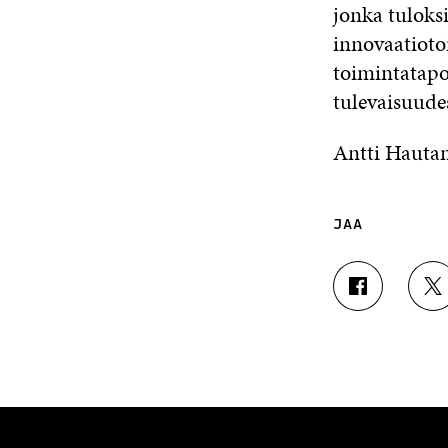
jonka tuloks
innovaatioto
toimintatapo
tulevaisuude
Antti Hauta
JAA
J
J
A
A
A
A
F
T
A
W
C
I
E
T
B
T