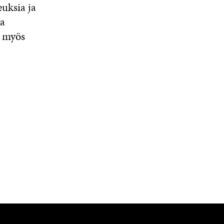
euksia ja
ia
ä myös