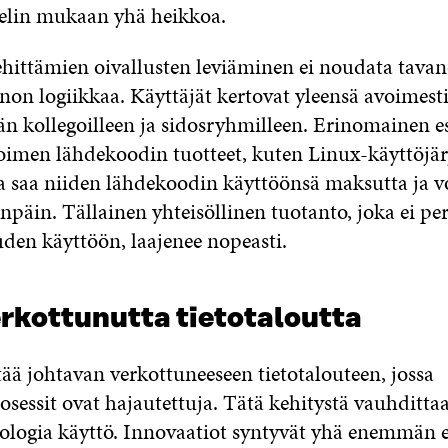
elin mukaan yhä heikkoa.
ehittämien oivallusten leviäminen ei noudata tava
non logiikkaa. Käyttäjät kertovat yleensä avoimest
än kollegoilleen ja sidosryhmilleen. Erinomainen e
voimen lähdekoodin tuotteet, kuten Linux-käyttöjär
 saa niiden lähdekoodin käyttöönsä maksutta ja vo
enpäin. Tällainen yhteisöllinen tuotanto, joka ei pe
den käyttöön, laajenee nopeasti.
erkottunutta tietotaloutta
ää johtavan verkottuneeseen tietotalouteen, jossa
sessit ovat hajautettuja. Tätä kehitystä vauhdittaa 
nologia käyttö. Innovaatiot syntyvät yhä enemmän er