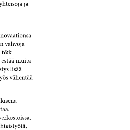
yhteisöjä ja
innovaationsa
in vahvoja
a t&k-
 estää muita
tys lisää
yös vähentää
.
lkisena
taa.
erkostoissa,
hteistyötä,