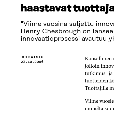
haastavat tuottaj
"Viime vuosina suljettu innov
Henry Chesbrough on lanseer
innovaatioprosessi avautuu yh
Kansallinen 
JULKAISTU
23.10.2006
jolloin innov
tutkimus- ja
tuotteiden kä
Tuottajille 
Viime vuosie
monelta suun