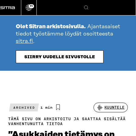
Siirry
FI
suoraan
Vaihda
Hae
sivuston
sisältöön
kieli
Olet Sitran arkistosivulla.
Ajantasaiset
tiedot työstämme löydät osoitteesta
sitra.fi
.
SIIRRY UUDELLE SIVUSTOLLE
Arvioitu
1 min
KUUNTELE
ARCHIVED
lukuaika
TÄMÄ SIVU ON ARKISTOITU JA SAATTAA SISÄLTÄÄ
VANHENTUNUTTA TIETOA
”Asukkaiden tietämys on