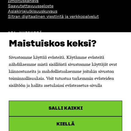
Ilmoituskanava
Saavutettavuusseloste
Asiakirjajulkisuuskuvaus
Sitran digitaalinen viestintä ja verkkopalvelut
OTA YHTEYTTÄ
Suomen itsenäisyyden juhlarahasto Sitra
Maistuiskos keksi?
Itämerenkatu 11-13, PL 160,
00181 Helsinki
Sivustomme käyttää evästeitä. Käytämme evästeitä
Puhelin +358 294 618 991
Sähköpostiosoite
nähdäksemme mistä sisällöistä sivustomme käyttäjät ovat
etunimi.sukunimi@sitra.fi tai sitra@sitra.fi
kiinnostuneita ja mahdollistaaksemme joitakin sivuston
Saapumisohjeet
toiminnallisuuksia. Voit tutustua tarkemmin evästeiden
sisältöön ja hallita asetuksiasi evästeasetus-sivulla
Y-tunnus 0202132-3
OLEMME NÄISSÄ SOMEISSA
SALLI KAIKKI
Facebook
Avautuu
uudessa
Linkedin
ikkunassa
KIELLÄ
Avautuu
uudessa