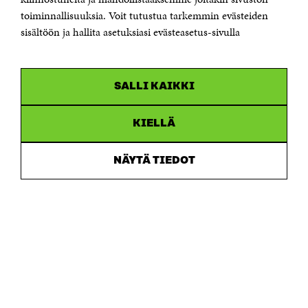
Saapumisohjeet
toiminnallisuuksia. Voit tutustua tarkemmin evästeiden
sisältöön ja hallita asetuksiasi evästeasetus-sivulla
Y-tunnus 0202132-3
OLEMME NÄISSÄ SOMEISSA
SALLI KAIKKI
Facebook
Avautuu
uudessa
Linkedin
ikkunassa
KIELLÄ
Avautuu
uudessa
Youtube
ikkunassa
Avautuu
NÄYTÄ TIEDOT
uudessa
Instagram
ikkunassa
Avautuu
uudessa
ikkunassa