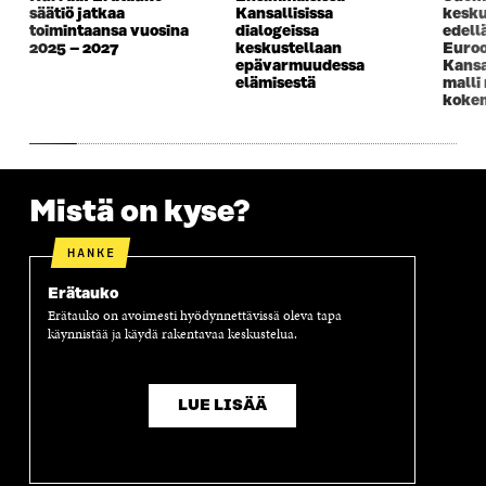
säätiö jatkaa
Kansallisissa
kesku
toimintaansa vuosina
dialogeissa
edell
2025 – 2027
keskustellaan
Euroo
epävarmuudessa
Kansa
elämisestä
malli
kokem
Mistä on kyse?
HANKE
Erätauko
Erätauko on avoimesti hyödynnettävissä oleva tapa
käynnistää ja käydä rakentavaa keskustelua.
LUE LISÄÄ