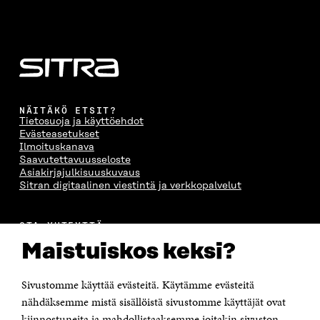
NÄITÄKÖ ETSIT?
Tietosuoja ja käyttöehdot
Evästeasetukset
Ilmoituskanava
Saavutettavuusseloste
Asiakirjajulkisuuskuvaus
Sitran digitaalinen viestintä ja verkkopalvelut
OTA YHTEYTTÄ
Suomen itsenäisyyden juhlarahasto Sitra
Maistuiskos keksi?
Itämerenkatu 11-13, PL 160,
00181 Helsinki
Sivustomme käyttää evästeitä. Käytämme evästeitä
Puhelin +358 294 618 991
Sähköpostiosoite
nähdäksemme mistä sisällöistä sivustomme käyttäjät ovat
etunimi.sukunimi@sitra.fi tai sitra@sitra.fi
kiinnostuneita ja mahdollistaaksemme joitakin sivuston