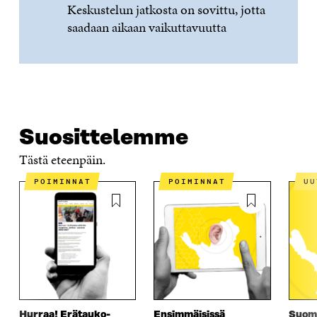
Keskustelun jatkosta on sovittu, jotta
saadaan aikaan vaikuttavuutta
Suosittelemme
Tästä eteenpäin.
POIMINNAT
POIMINNAT
U
Hurraa! Erätauko-
Ensimmäisissä
Suomi