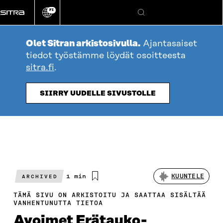
Siirry
FI
suoraan
Vaihda
Hae
sivuston
sisältöön
kieli
Olet Sitran arkistosivulla.
Ajantasaiset
tiedot työstämme löydät osoitteesta
sitra.fi
.
SIIRRY UUDELLE SIVUSTOLLE
Arvioitu
1 min
KUUNTELE
ARCHIVED
lukuaika
TÄMÄ SIVU ON ARKISTOITU JA SAATTAA SISÄLTÄÄ
VANHENTUNUTTA TIETOA
Avoimet Erätauko-