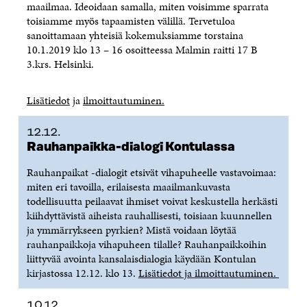
maailmaa. Ideoidaan samalla, miten voisimme sparrata
toisiamme myös tapaamisten välillä. Tervetuloa
sanoittamaan yhteisiä kokemuksiamme torstaina
10.1.2019 klo 13 – 16 osoitteessa Malmin raitti 17 B
3.krs. Helsinki.
Lisätiedot
ja
ilmoittautuminen.
12.12.
Rauhanpaikka-dialogi Kontulassa
Rauhanpaikat -dialogit etsivät vihapuheelle vastavoimaa:
miten eri tavoilla, erilaisesta maailmankuvasta
todellisuutta peilaavat ihmiset voivat keskustella herkästi
kiihdyttävistä aiheista rauhallisesti, toisiaan kuunnellen
ja ymmärrykseen pyrkien? Mistä voidaan löytää
rauhanpaikkoja vihapuheen tilalle? Rauhanpaikkoihin
liittyvää avointa kansalaisdialogia käydään Kontulan
kirjastossa 12.12. klo 13.
Lisätiedot ja ilmoittautuminen.
10.12.