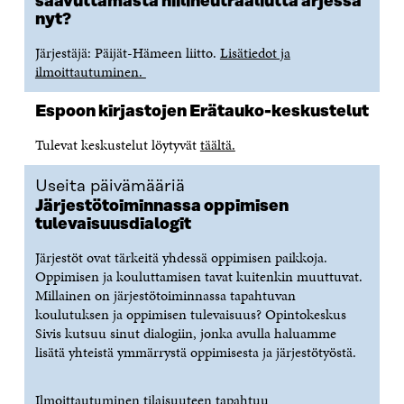
saavuttamasta hiilineutraaliutta arjessa
T
U
T
U
K
nyt?
U
U
U
T
K
U
U
U
U
I
Järjestäjä: Päijät-Hämeen liitto.
Lisätiedot ja
U
U
U
U
ilmoittautuminen.
U
D
U
U
D
E
D
U
E
S
E
D
Espoon kirjastojen Erätauko-keskustelut
S
S
S
E
S
A
S
S
Tulevat keskustelut löytyvät
täältä.
A
I
A
S
I
K
I
A
K
K
K
I
Useita päivämääriä
K
U
K
K
Järjestötoiminnassa oppimisen
U
N
U
K
tulevaisuusdialogit
N
A
N
U
A
S
A
N
Järjestöt ovat tärkeitä yhdessä oppimisen paikkoja.
S
S
S
A
Oppimisen ja kouluttamisen tavat kuitenkin muuttuvat.
S
A
S
S
Millainen on järjestötoiminnassa tapahtuvan
A
A
S
koulutuksen ja oppimisen tulevaisuus? Opintokeskus
A
Sivis kutsuu sinut dialogiin, jonka avulla haluamme
lisätä yhteistä ymmärrystä oppimisesta ja järjestötyöstä.
Ilmoittautuminen tilaisuuteen tapahtuu