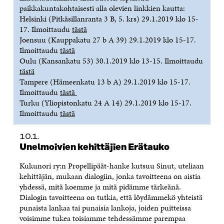
paikkakuntakohtaisesti alla olevien linkkien kautta:
Helsinki (Pitkäsillanranta 3 B, 5. krs) 29.1.2019 klo 15-
17. Ilmoittaudu
tästä
Joensuu (Kauppakatu 27 b A 39) 29.1.2019 klo 15-17.
Ilmoittaudu
tästä
Oulu (Kansankatu 53) 30.1.2019 klo 13-15. Ilmoittaudu
tästä
Tampere (Hämeenkatu 13 b A) 29.1.2019 klo 15-17.
Ilmoittaudu
tästä
Turku (Yliopistonkatu 24 A 14) 29.1.2019 klo 15-17.
Ilmoittaudu
tästä
10.1.
Unelmoivien kehittäjien Erätauko
Kukunori ry:n Propellipäät-hanke kutsuu Sinut, uteliaan
kehittäjän, mukaan dialogiin, jonka tavoitteena on aistia
yhdessä, mitä koemme ja mitä pidämme tärkeänä.
Dialogin tavoitteena on tutkia, että löydämmekö yhteistä
punaista lankaa tai punaisia lankoja, joiden puitteissa
voisimme tukea toisiamme tehdessämme parempaa