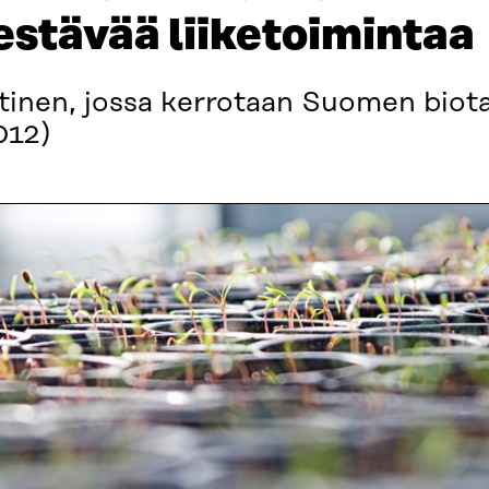
estävää liiketoimintaa
inen, jossa kerrotaan Suomen biota
012)