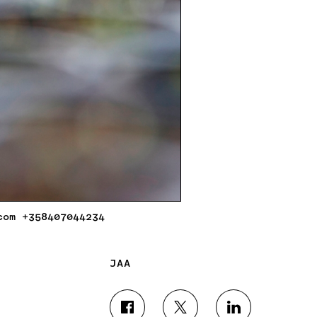
com +358407044234
JAA
J
J
J