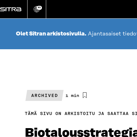
Siirry
suoraan
FI
Vaihda
sivuston
sisältöön
kieli
Olet Sitran arkistosivulla.
Ajantasaiset tied
ARCHIVED
Arvioitu
1 min
lukuaika
TÄMÄ SIVU ON ARKISTOITU JA SAATTAA S
Biotalousstrategia