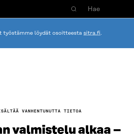
ot työstämme löydät osoitteesta
sitra.fi
.
ISÄLTÄÄ VANHENTUNUTTA TIETOA
n valmistelu alkaa –