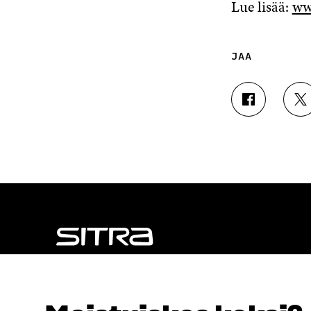
Lue lisää:
ww
JAA
J
J
A
A
A
A
F
T
A
W
C
I
E
T
B
T
O
E
O
R
K
I
I
S
S
S
NÄITÄKÖ ETSIT?
S
Ä
Tietosuoja ja käyttöehdot
A
A
Evästeasetukset