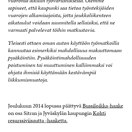
vuoronsa alkuun työvarustuksessa. Olemme
sopineet, että kaupunki saa tietoa työntekijöiden
vuorojen alkamisajoista, jotta joukkoliikenteen
aikataulut voidaan suunnitella sellaisiksi, että ne
varmasti palvelevat töihin matkustavia.
Yleisesti ottaen oman auton käyttöön työmatkoilla
kannustaa esimerkiksi mahdollisuus maksuttomaan
pysäköintiin. Pysäköintimahdollisuuden
poistuminen tai muuttuminen kalliimmaksi voi
ohjata ihmisiä käyttämään kestävämpiä
liikkumismuotoja.
Joulukuun 2014 lopussa päättyvä
Bussiloikka-hanke
on osa Sitran ja Jyväskylän kaupungin
Kohti
resurssiviisautta -hanketta.