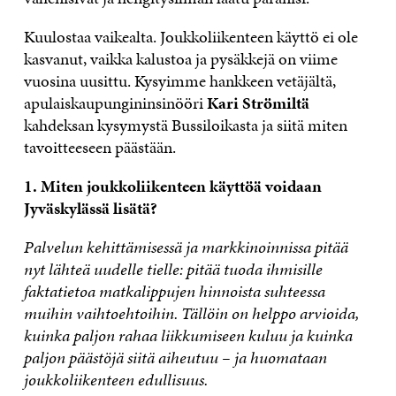
Kuulostaa vaikealta. Joukkoliikenteen käyttö ei ole
kasvanut, vaikka kalustoa ja pysäkkejä on viime
vuosina uusittu. Kysyimme hankkeen vetäjältä,
apulaiskaupungininsinööri
Kari Strömiltä
kahdeksan kysymystä Bussiloikasta ja siitä miten
tavoitteeseen päästään.
1. Miten joukkoliikenteen käyttöä voidaan
Jyväskylässä lisätä?
Palvelun kehittämisessä ja markkinoinnissa pitää
nyt lähteä uudelle tielle:
pitää tuoda ihmisille
faktatietoa matkalippujen hinnoista suhteessa
muihin vaihtoehtoihin. Tällöin on helppo arvioida,
kuinka paljon rahaa liikkumiseen kuluu ja kuinka
paljon päästöjä siitä aiheutuu – ja huomataan
joukkoliikenteen edullisuus.