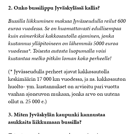
2. Onko bussilippu Jyväskylässä kallis?
Bussilla liikkuminen maksaa Jyvässeudulla reilut 600
euroa vuodessa. Se on huomattavasti edullisempaa
kuin esimerkiksi kakkosautolla ajaminen, jonka
kustannus ylläpitoineen on lähemmäs 5000 euroa
vuodessa*. Toisesta autosta luopumalla voisi
kustantaa melko pitkän loman koko perheelle!
(* Jyvässeudulla perheet ajavat kakkosautolla
keskimäärin 17 000 km vuodessa, ja ns. kakkosauton
huolto- ym. kustannukset on arvioitu pari vuotta
vanhan ajoneuvon mukaan, jonka arvo on uutena
ollut n. 25 000 e.)
3. Miten Jyväskylän kaupunki kannustaa
asukkaita liikkumaan bussilla?