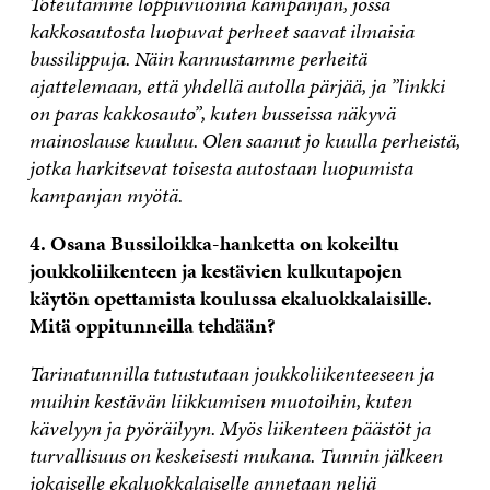
Toteutamme loppuvuonna kampanjan, jossa
kakkosautosta luopuvat perheet saavat ilmaisia
bussilippuja. Näin kannustamme perheitä
ajattelemaan, että yhdellä autolla pärjää, ja ”linkki
on paras kakkosauto”, kuten busseissa näkyvä
mainoslause kuuluu. Olen saanut jo kuulla perheistä,
jotka harkitsevat toisesta autostaan luopumista
kampanjan myötä.
4. Osana Bussiloikka-hanketta on kokeiltu
joukkoliikenteen ja kestävien kulkutapojen
käytön opettamista koulussa ekaluokkalaisille.
Mitä oppitunneilla tehdään?
Tarinatunnilla tutustutaan joukkoliikenteeseen ja
muihin kestävän liikkumisen muotoihin, kuten
kävelyyn ja pyöräilyyn. Myös liikenteen päästöt ja
turvallisuus on keskeisesti mukana.
Tunnin jälkeen
jokaiselle ekaluokkalaiselle annetaan neljä