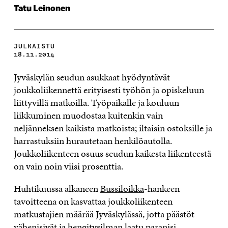
Tatu Leinonen
JULKAISTU
18.11.2014
Jyväskylän seudun asukkaat hyödyntävät
joukkoliikennettä erityisesti työhön ja opiskeluun
liittyvillä matkoilla. Työpaikalle ja kouluun
liikkuminen muodostaa kuitenkin vain
neljänneksen kaikista matkoista; iltaisin ostoksille ja
harrastuksiin hurautetaan henkilöautolla.
Joukkoliikenteen osuus seudun kaikesta liikenteestä
on vain noin viisi prosenttia.
Huhtikuussa alkaneen
Bussiloikka
-hankeen
tavoitteena on kasvattaa joukkoliikenteen
matkustajien määrää Jyväskylässä, jotta päästöt
vähenisivät ja hengitysilman laatu paranisi.