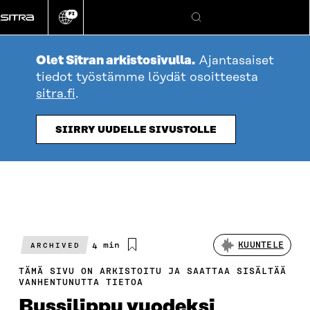
Siirry
FI
suoraan
Vaihda
Hae
sivuston
sisältöön
kieli
Olet Sitran arkistosivulla.
Ajantasaiset
tiedot työstämme löydät osoitteesta
sitra.fi
.
SIIRRY UUDELLE SIVUSTOLLE
Arvioitu
4 min
KUUNTELE
ARCHIVED
lukuaika
TÄMÄ SIVU ON ARKISTOITU JA SAATTAA SISÄLTÄÄ
VANHENTUNUTTA TIETOA
Bussilippu vuodeksi