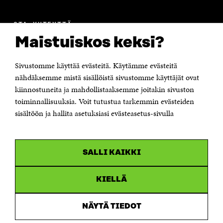
OTA YHTEYTTÄ
Suomen itsenäisyyden juhlarahasto Sitra
Maistuiskos keksi?
Itämerenkatu 11-13, PL 160,
00181 Helsinki
Sivustomme käyttää evästeitä. Käytämme evästeitä
Puhelin +358 294 618 991
Sähköpostiosoite
nähdäksemme mistä sisällöistä sivustomme käyttäjät ovat
etunimi.sukunimi@sitra.fi tai sitra@sitra.fi
kiinnostuneita ja mahdollistaaksemme joitakin sivuston
Saapumisohjeet
toiminnallisuuksia. Voit tutustua tarkemmin evästeiden
sisältöön ja hallita asetuksiasi evästeasetus-sivulla
Y-tunnus 0202132-3
OLEMME NÄISSÄ SOMEISSA
SALLI KAIKKI
Facebook
Avautuu
uudessa
Linkedin
ikkunassa
KIELLÄ
Avautuu
uudessa
Youtube
ikkunassa
Avautuu
NÄYTÄ TIEDOT
uudessa
Instagram
ikkunassa