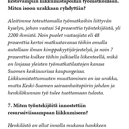
kestävämpiin liikkumistapoihin työmatkoillaan.
Miten isoon urakkaan ryhdyttiin?
Aloitimme toteuttamalla työmatkoihin liittyvän
kyselyn, johon vastasi 54 prosenttia työntekijöistä, yli
2200 ihmistä. Noin puolet vastaajista eli 48
prosenttia kertoi matkustavansa töihin omalla
autollaan ilman kimppakyytijärjestelyä, ja noin 7
prosenttia kulkee töihin julkisella liikenteellä, mikä
on linjassa yleisten työmatkatilastojen kanssa
Suomen keskisuurissa kaupungeissa.
Liikkumistottumusten muuttaminen on iso urakka,
mutta Keski-Suomen sairaanhoitopiirin johdon ja
henkilökunnan työ tulee tuottamaan tulosta.
7. Miten työntekijöitä innostettiin
resurssiviisaampaan liikkumiseen?
Henkilöstö on ollut innolla mukana hankkeen