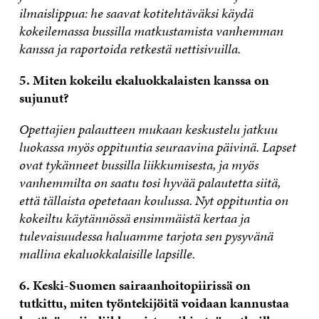
ilmaislippua: he saavat kotitehtäväksi käydä
kokeilemassa bussilla matkustamista vanhemman
kanssa ja raportoida retkestä nettisivuilla.
5. Miten kokeilu ekaluokkalaisten kanssa on
sujunut?
Opettajien palautteen mukaan keskustelu jatkuu
luokassa myös oppituntia seuraavina päivinä. Lapset
ovat tykänneet bussilla liikkumisesta, ja myös
vanhemmilta on saatu tosi hyvää palautetta siitä,
että tällaista opetetaan koulussa. Nyt oppituntia on
kokeiltu käytännössä ensimmäistä kertaa ja
tulevaisuudessa haluamme tarjota sen pysyvänä
mallina ekaluokkalaisille lapsille.
6. Keski-Suomen sairaanhoitopiirissä on
tutkittu, miten työntekijöitä voidaan kannustaa