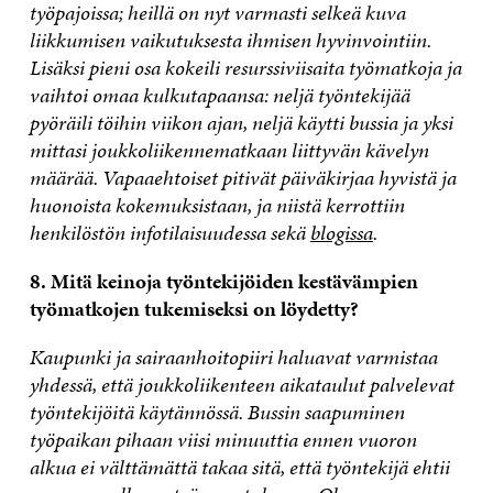
työpajoissa; heillä on nyt varmasti selkeä kuva
liikkumisen vaikutuksesta ihmisen hyvinvointiin.
Lisäksi pieni osa kokeili resurssiviisaita työmatkoja ja
vaihtoi omaa kulkutapaansa: neljä työntekijää
pyöräili töihin viikon ajan, neljä käytti bussia ja yksi
mittasi joukkoliikennematkaan liittyvän kävelyn
määrää. Vapaaehtoiset pitivät päiväkirjaa hyvistä ja
huonoista kokemuksistaan, ja niistä kerrottiin
henkilöstön infotilaisuudessa sekä
blogissa
.
8. Mitä keinoja työntekijöiden kestävämpien
työmatkojen tukemiseksi on löydetty?
Kaupunki ja sairaanhoitopiiri haluavat varmistaa
yhdessä, että joukkoliikenteen aikataulut palvelevat
työntekijöitä käytännössä. Bussin saapuminen
työpaikan pihaan viisi minuuttia ennen vuoron
alkua ei välttämättä takaa sitä, että työntekijä ehtii