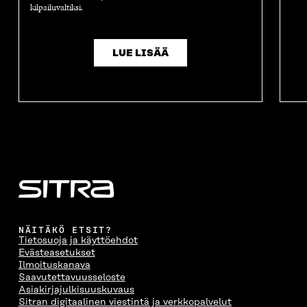
kilpailuvaltiksi.
LUE LISÄÄ
NÄITÄKÖ ETSIT?
Tietosuoja ja käyttöehdot
Evästeasetukset
Ilmoituskanava
Saavutettavuusseloste
Asiakirjajulkisuuskuvaus
Sitran digitaalinen viestintä ja verkkopalvelut