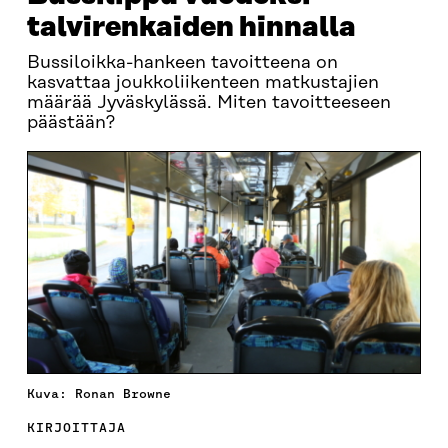
talvirenkaiden hinnalla
Bussiloikka-hankeen tavoitteena on
kasvattaa joukkoliikenteen matkustajien
määrää Jyväskylässä. Miten tavoitteeseen
päästään?
Kuva: Ronan Browne
KIRJOITTAJA