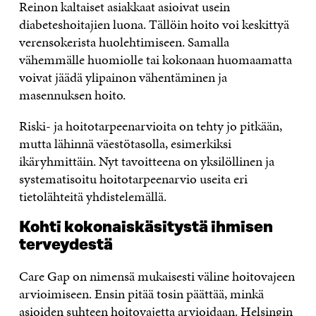
Reinon kaltaiset asiakkaat asioivat usein
diabeteshoitajien luona. Tällöin hoito voi keskittyä
verensokerista huolehtimiseen. Samalla
vähemmälle huomiolle tai kokonaan huomaamatta
voivat jäädä ylipainon vähentäminen ja
masennuksen hoito.
Riski- ja hoitotarpeenarvioita on tehty jo pitkään,
mutta lähinnä väestötasolla, esimerkiksi
ikäryhmittäin. Nyt tavoitteena on yksilöllinen ja
systematisoitu hoitotarpeenarvio useita eri
tietolähteitä yhdistelemällä.
Kohti kokonaiskäsitystä ihmisen
terveydestä
Care Gap on nimensä mukaisesti väline hoitovajeen
arvioimiseen. Ensin pitää tosin päättää, minkä
asioiden suhteen hoitovajetta arvioidaan. Helsingin