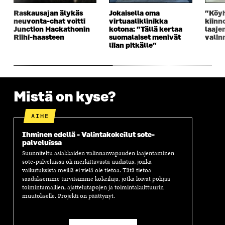
K
K
K
I
K
U
K
K
Raskausajan älykäs
Jokaisella oma
”Köyh
U
N
U
K
neuvonta-chat voitti
virtuaaliklinikka
kiinn
N
A
N
U
Junction Hackathonin
kotona: ”Tällä kertaa
laaje
A
S
A
N
Riihi-haasteen
suomalaiset menivät
valin
liian pitkälle”
S
S
S
A
S
A
S
S
A
A
S
A
Mistä on kyse?
AIHE
Ihminen edellä - Valintakokeilut sote-
palveluissa
Suunniteltu asiakkaiden valinnanvapauden laajentaminen
sote-palveluissa oli merkittävästä uudistus, jonka
vaikutuksista meillä ei vielä ole tietoa. Tätä tietoa
saadaksemme tarvitsimme kokeiluja, jotka loivat pohjaa
toimintamallien, ajattelutapojen ja toimintakulttuurin
muutokselle. Projekti on päättynyt.