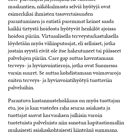
maakuntien, näkökulmasta selviä hyötyjä ovat
esimerkiksi ihmisten tasavertaisuuden
parantuminen ja entistä paremmat keinot saada
kaikki tietystä hoidosta hyötyvät henkilöt ajoissa
hoidon piiriin. Virtuaalisella terveystarkastuksella
löydetään myös väliinputoajat, eli sellaiset, jotka
jostain syystä eivät ole itse hakeutuneet tai päässeet
palvelujen piiriin. Care gap auttaa kaventamaan
terveys- ja hyvinvointieroja, jotka ovat Suomessa
varsin suuret. Se auttaa kohdistamaan voimavaroja
eniten terveys- ja hyvinvointihyötyä tuottaviin
palveluihin.
Parantuva kustannustehokkuus on myös tuottajan
etu, jos ja kun vastedes raha seuraa asiakasta ja
tuottajat saavat korvauksen julkisin varoin
tuotetuista palveluista niin sanotun kapitaatiomallin
mukaisesti asiakaskohtaisesti kiinteänä summana.