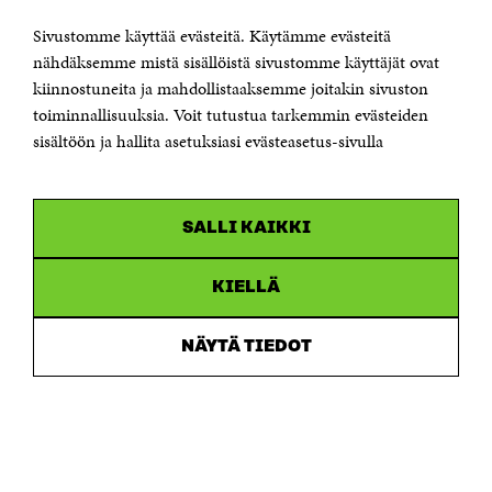
00181 Helsinki
Sivustomme käyttää evästeitä. Käytämme evästeitä
Puhelin +358 294 618 991
Sähköpostiosoite
nähdäksemme mistä sisällöistä sivustomme käyttäjät ovat
etunimi.sukunimi@sitra.fi tai sitra@sitra.fi
kiinnostuneita ja mahdollistaaksemme joitakin sivuston
Saapumisohjeet
toiminnallisuuksia. Voit tutustua tarkemmin evästeiden
sisältöön ja hallita asetuksiasi evästeasetus-sivulla
Y-tunnus 0202132-3
OLEMME NÄISSÄ SOMEISSA
SALLI KAIKKI
Facebook
Avautuu
uudessa
Linkedin
ikkunassa
KIELLÄ
Avautuu
uudessa
Youtube
ikkunassa
Avautuu
NÄYTÄ TIEDOT
uudessa
Instagram
ikkunassa
Avautuu
uudessa
ikkunassa