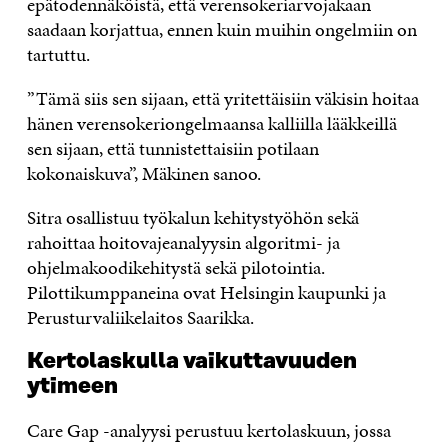
epätodennäköistä, että verensokeriarvojakaan
saadaan korjattua, ennen kuin muihin ongelmiin on
tartuttu.
”Tämä siis sen sijaan, että yritettäisiin väkisin hoitaa
hänen verensokeriongelmaansa kalliilla lääkkeillä
sen sijaan, että tunnistettaisiin potilaan
kokonaiskuva”, Mäkinen sanoo.
Sitra osallistuu työkalun kehitystyöhön sekä
rahoittaa hoitovajeanalyysin algoritmi- ja
ohjelmakoodikehitystä sekä pilotointia.
Pilottikumppaneina ovat Helsingin kaupunki ja
Perusturvaliikelaitos Saarikka.
Kertolaskulla vaikuttavuuden
ytimeen
Care Gap -analyysi perustuu kertolaskuun, jossa