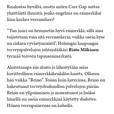
Kuulostaa hyvältä, mutta miten Care Gap auttaa
yksittäistä ihmistä, jonka ongelma on esimerkiksi
liian korkea verensokeri?
”Tuo juuri on hemmetin hyvä esimerkki, sillä aina
tuijotetaan vain sitä verensokeria, vaikka usein kyse
on riskien ryvästymisistä”, Helsingin kaupungin
terveyspalvelujen johtajalääkäri
Risto Mäkinen
tyrmää toiveen tapausesimerkistä.
Aloitetaanpa siis alusta ja lähestytään asiaa
kuvitteellisen esimerkkihenkilön kautta. Olkoon
hän vaikka ”Reino”. Toisin kuin kaverinsa, Reino on
hakeutunut terveydenhuollon palvelujen piiriin.
Reino on ylipainoinen ja masentunut ja lisäksi
hänellä on usein esimerkkinä käytetty diabetes.
Hänen verenpaineensa on koholla.