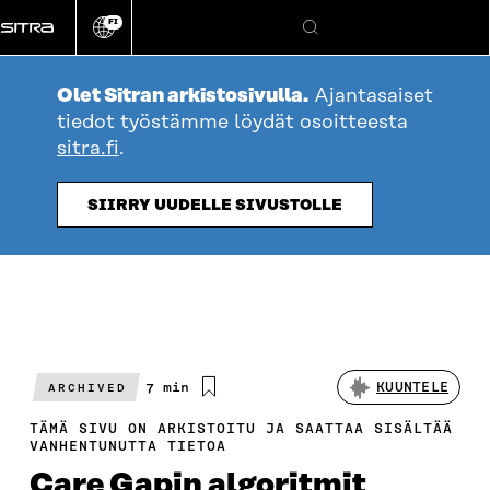
Siirry
FI
suoraan
Vaihda
Hae
sivuston
sisältöön
kieli
Olet Sitran arkistosivulla.
Ajantasaiset
tiedot työstämme löydät osoitteesta
sitra.fi
.
SIIRRY UUDELLE SIVUSTOLLE
Arvioitu
7 min
KUUNTELE
ARCHIVED
lukuaika
TÄMÄ SIVU ON ARKISTOITU JA SAATTAA SISÄLTÄÄ
VANHENTUNUTTA TIETOA
Care Gapin algoritmit