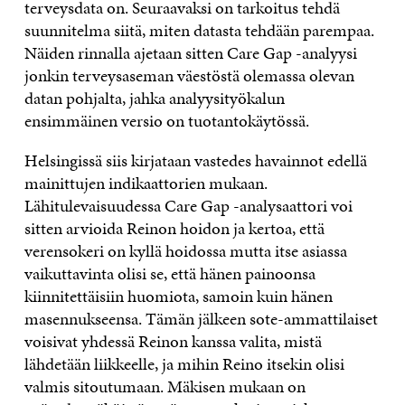
terveysdata on. Seuraavaksi on tarkoitus tehdä
suunnitelma siitä, miten datasta tehdään parempaa.
Näiden rinnalla ajetaan sitten Care Gap -analyysi
jonkin terveysaseman väestöstä olemassa olevan
datan pohjalta, jahka analyysityökalun
ensimmäinen versio on tuotantokäytössä.
Helsingissä siis kirjataan vastedes havainnot edellä
mainittujen indikaattorien mukaan.
Lähitulevaisuudessa Care Gap -analysaattori voi
sitten arvioida Reinon hoidon ja kertoa, että
verensokeri on kyllä hoidossa mutta itse asiassa
vaikuttavinta olisi se, että hänen painoonsa
kiinnitettäisiin huomiota, samoin kuin hänen
masennukseensa. Tämän jälkeen sote-ammattilaiset
voisivat yhdessä Reinon kanssa valita, mistä
lähdetään liikkeelle, ja mihin Reino itsekin olisi
valmis sitoutumaan. Mäkisen mukaan on