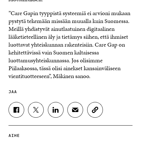
”Care Gapin tyyppistä systeemiä ei arvioni mukaan
pystytä tekemään missään muualla kuin Suomessa.
Meillä yhdistyvät ainutlaatuinen digitaalinen
lääketieteellinen äly ja tietämys siihen, että ihmiset
luottavat yhteiskunnan rakenteisiin. Care Gap on
kehitettävissä vain Suomen kaltaisessa
luottamusyhteiskunnassa. Jos olisimme
Piilaaksossa, tässä olisi ainekset kansainväliseen
vientituotteeseen”, Mäkinen sanoo.
JAA
J
J
J
J
K
A
A
A
A
O
A
A
A
A
P
F
T
L
S
I
A
W
I
Ä
O
AIHE
C
I
N
H
I