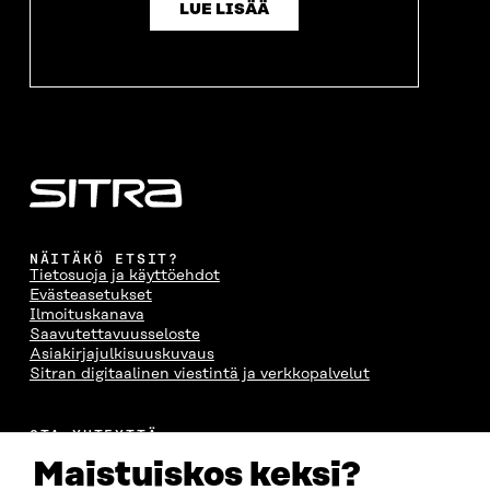
LUE LISÄÄ
NÄITÄKÖ ETSIT?
Tietosuoja ja käyttöehdot
Evästeasetukset
Ilmoituskanava
Saavutettavuusseloste
Asiakirjajulkisuuskuvaus
Sitran digitaalinen viestintä ja verkkopalvelut
OTA YHTEYTTÄ
Suomen itsenäisyyden juhlarahasto Sitra
Maistuiskos keksi?
Itämerenkatu 11-13, PL 160,