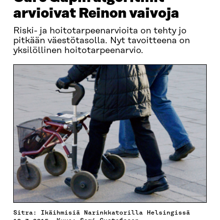
arvioivat Reinon vaivoja
Riski- ja hoitotarpeenarvioita on tehty jo
pitkään väestötasolla. Nyt tavoitteena on
yksilöllinen hoitotarpeenarvio.
Sitra: Ikäihmisiä Narinkkatorilla Helsingissä