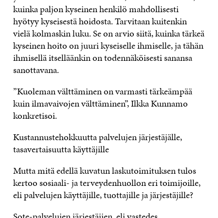
kuinka paljon kyseinen henkilö mahdollisesti
hyötyy kyseisestä hoidosta. Tarvitaan kuitenkin
vielä kolmaskin luku. Se on arvio siitä, kuinka tärkeä
kyseinen hoito on juuri kyseiselle ihmiselle, ja tähän
ihmisellä itselläänkin on todennäköisesti sanansa
sanottavana.
”Kuoleman välttäminen on varmasti tärkeämpää
kuin ilmavaivojen välttäminen”, Ilkka Kunnamo
konkretisoi.
Kustannustehokkuutta palvelujen järjestäjälle,
tasavertaisuutta käyttäjille
Mutta mitä edellä kuvatun laskutoimituksen tulos
kertoo sosiaali- ja terveydenhuollon eri toimijoille,
eli palvelujen käyttäjille, tuottajille ja järjestäjille?
Sote-palvelujen järjestäjien, eli vastedes