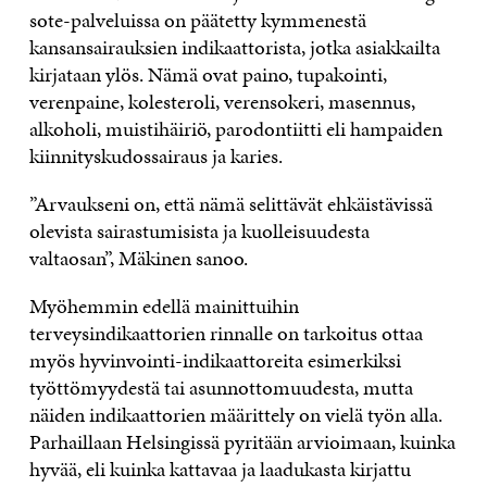
sote-palveluissa on päätetty kymmenestä
kansansairauksien indikaattorista, jotka asiakkailta
kirjataan ylös. Nämä ovat paino, tupakointi,
verenpaine, kolesteroli, verensokeri, masennus,
alkoholi, muistihäiriö, parodontiitti eli hampaiden
kiinnityskudossairaus ja karies.
”Arvaukseni on, että nämä selittävät ehkäistävissä
olevista sairastumisista ja kuolleisuudesta
valtaosan”, Mäkinen sanoo.
Myöhemmin edellä mainittuihin
terveysindikaattorien rinnalle on tarkoitus ottaa
myös hyvinvointi-indikaattoreita esimerkiksi
työttömyydestä tai asunnottomuudesta, mutta
näiden indikaattorien määrittely on vielä työn alla.
Parhaillaan Helsingissä pyritään arvioimaan, kuinka
hyvää, eli kuinka kattavaa ja laadukasta kirjattu