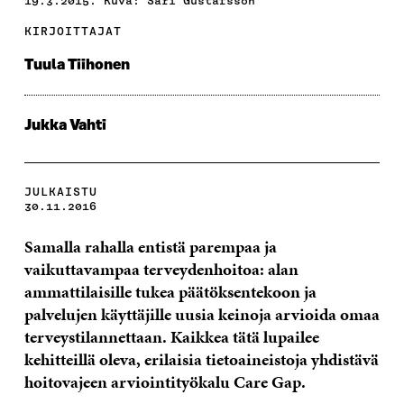
19.3.2015. Kuva: Sari Gustafsson
KIRJOITTAJAT
Tuula Tiihonen
Jukka Vahti
JULKAISTU
30.11.2016
Samalla rahalla entistä parempaa ja
vaikuttavampaa terveydenhoitoa: alan
ammattilaisille tukea päätöksentekoon ja
palvelujen käyttäjille uusia keinoja arvioida omaa
terveystilannettaan. Kaikkea tätä lupailee
kehitteillä oleva, erilaisia tietoaineistoja yhdistävä
hoitovajeen arviointityökalu Care Gap.