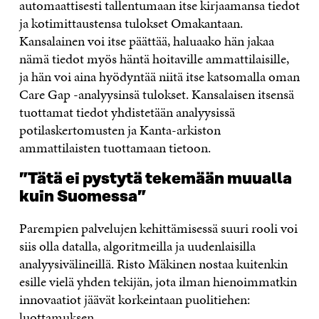
automaattisesti tallentumaan itse kirjaamansa tiedot
ja kotimittaustensa tulokset Omakantaan.
Kansalainen voi itse päättää, haluaako hän jakaa
nämä tiedot myös häntä hoitaville ammattilaisille,
ja hän voi aina hyödyntää niitä itse katsomalla oman
Care Gap -analyysinsä tulokset. Kansalaisen itsensä
tuottamat tiedot yhdistetään analyysissä
potilaskertomusten ja Kanta-arkiston
ammattilaisten tuottamaan tietoon.
”Tätä ei pystytä tekemään muualla
kuin Suomessa”
Parempien palvelujen kehittämisessä suuri rooli voi
siis olla datalla, algoritmeilla ja uudenlaisilla
analyysivälineillä. Risto Mäkinen nostaa kuitenkin
esille vielä yhden tekijän, jota ilman hienoimmatkin
innovaatiot jäävät korkeintaan puolitiehen:
luottamuksen.