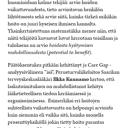
huomioidaan kolme tekijää: arvio hoidon
vaikuttavuudesta, tieto arvioitavan henkilön
lähtötasosta sekä arvio siitä, kuinka tärkeä mikäkin
hoito on juuri kyseisen ihmisen kannalta.
Yksinkertaistettuna matematiikka menee niin, että
näitä tekijöitä kuvaavat luvut kerrotaan toisillaan ja
tuloksena on arvio
hoidosta hyötymisen
mahdollisuudesta
(
potential to benefit
).
Päätöksentukea pitkään kehittänyt ja Care Gap -
analyysivälineen ”isä”, Perusturvaliikelaitos Saarikan
terveyskeskuslääkäri
Ilkka Kunnamo
kertoo, että
laskutoimituksen on mahdollistanut kehitys
lääketieteellisen tiedon keräämisessä ja
organisoimisessa. Esimerkiksi eri hoitojen
suhteellista vaikuttavuutta on helpompi arvioida
kuin aiemmin eli vaikka sitä, kuinka monella
prosenttiyksiköllä jokin tietty hoito parantaa