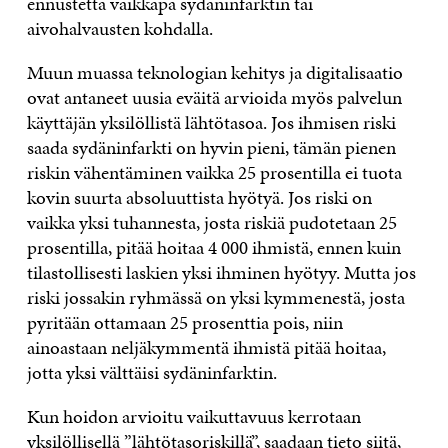
ennustetta vaikkapa sydäninfarktin tai
aivohalvausten kohdalla.
Muun muassa teknologian kehitys ja digitalisaatio
ovat antaneet uusia eväitä arvioida myös palvelun
käyttäjän yksilöllistä lähtötasoa. Jos ihmisen riski
saada sydäninfarkti on hyvin pieni, tämän pienen
riskin vähentäminen vaikka 25 prosentilla ei tuota
kovin suurta absoluuttista hyötyä. Jos riski on
vaikka yksi tuhannesta, josta riskiä pudotetaan 25
prosentilla, pitää hoitaa 4 000 ihmistä, ennen kuin
tilastollisesti laskien yksi ihminen hyötyy. Mutta jos
riski jossakin ryhmässä on yksi kymmenestä, josta
pyritään ottamaan 25 prosenttia pois, niin
ainoastaan neljäkymmentä ihmistä pitää hoitaa,
jotta yksi välttäisi sydäninfarktin.
Kun hoidon arvioitu vaikuttavuus kerrotaan
yksilöllisellä ”lähtötasoriskillä”, saadaan tieto siitä,