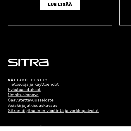
LUE LISÄÄ
NÄITÄKÖ ETSIT?
Tietosuoja ja käyttöehdot
Evästeasetukset
Ilmoituskanava
Saavutettavuusseloste
Asiakirjajulkisuuskuvaus
Sitran digitaalinen viestintä ja verkkopalvelut
OTA YHTEYTTÄ