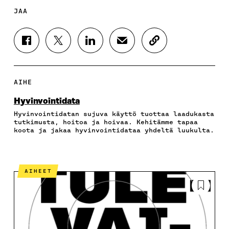
JAA
J
J
J
J
K
A
A
A
A
O
A
A
A
A
P
F
T
L
S
I
A
W
I
Ä
O
AIHE
C
I
N
H
I
E
T
K
K
A
Hyvinvointidata
B
T
E
Ö
R
Hyvinvointidatan sujuva käyttö tuottaa laadukasta
O
E
D
P
T
tutkimusta, hoitoa ja hoivaa. Kehitämme tapaa
O
R
I
O
I
koota ja jakaa hyvinvointidataa yhdeltä luukulta.
K
I
N
S
K
I
S
I
T
K
S
S
S
I
E
S
Ä
S
L
L
AIHEET
A
A
Ä
L
I
A
V
A
A
N
V
A
V
A
L
A
U
A
V
I
U
T
U
A
N
T
U
T
U
K
U
U
U
T
K