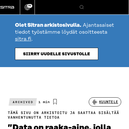
Siirry
FI
suoraan
Vaihda
Hae
sivuston
sisältöön
kieli
Olet Sitran arkistosivulla.
Ajantasaiset
tiedot työstämme löydät osoitteesta
sitra.fi
.
SIIRRY UUDELLE SIVUSTOLLE
Arvioitu
1 min
KUUNTELE
ARCHIVED
lukuaika
TÄMÄ SIVU ON ARKISTOITU JA SAATTAA SISÄLTÄÄ
VANHENTUNUTTA TIETOA
”Data on raaka-aine, jolla