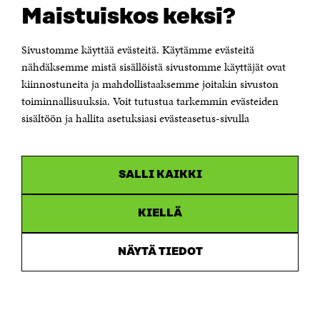
Suomen itsenäisyyden juhlarahasto Sitra
Maistuiskos keksi?
Itämerenkatu 11-13, PL 160,
00181 Helsinki
Sivustomme käyttää evästeitä. Käytämme evästeitä
Puhelin +358 294 618 991
Sähköpostiosoite
nähdäksemme mistä sisällöistä sivustomme käyttäjät ovat
etunimi.sukunimi@sitra.fi tai sitra@sitra.fi
kiinnostuneita ja mahdollistaaksemme joitakin sivuston
Saapumisohjeet
toiminnallisuuksia. Voit tutustua tarkemmin evästeiden
sisältöön ja hallita asetuksiasi evästeasetus-sivulla
Y-tunnus 0202132-3
OLEMME NÄISSÄ SOMEISSA
SALLI KAIKKI
Facebook
Avautuu
uudessa
Linkedin
ikkunassa
KIELLÄ
Avautuu
uudessa
Youtube
ikkunassa
Avautuu
NÄYTÄ TIEDOT
uudessa
Instagram
ikkunassa
Avautuu
uudessa
ikkunassa