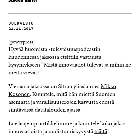
Jukka Vahti
JULKAISTU
21.11.2017
[powerpress]
Hyvää huomista -tulevaisuuspodcastin
kuudennessa jaksossa etsittiin vastausta
kysymykseen ”Mistä innovaatiot tulevat ja mihin ne
meitä vievät?”
Vieraana jaksossa on Sitran yliasiamies
Mikko
Kosonen
. Kuuntele, mitä hän miettii Suomen
asemasta ja varallisuuserojen kasvusta edessä
siintävässä datatalouden ajassa.
Lue laajempi artikkelimme ja kuuntele koko jakso
innovaatioista ja uudistumiskyvystä
täältä
!