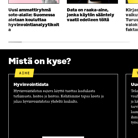
Uusi ammattiryhmä
Data on raaka-aine,
Kirja
sote-alalle: Suomessa
jonka käytön sääntely
vaiku
aletaan kouluttaa
vaatii edelleen töitä
Turus
hyvinvointianalyytikoit
valok
a
fakta
Mistä on kyse?
AIHE
Hyvinvointidata
Uu
Hyvinvointidatan sujuva käyttö tuottaa laadukasta
Tekn
tutkimusta, hoitoa ja hoivaa. Kehitämme tapaa koota ja
vauh
jakaa hyvinvointidataa yhdeltä luukulta.
ja k
tarv
kump
ihmi
työs