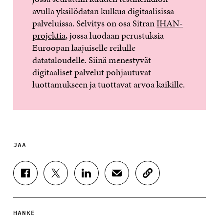
avulla yksilödatan kulkua digitaalisissa
palveluissa. Selvitys on osa Sitran
IHAN-
projektia
, jossa luodaan perustuksia
Euroopan laajuiselle reilulle
datataloudelle. Siinä menestyvät
digitaaliset palvelut pohjautuvat
luottamukseen ja tuottavat arvoa kaikille.
JAA
J
J
J
J
K
A
A
A
A
O
A
A
A
A
P
F
T
L
S
I
A
W
I
Ä
O
HANKE