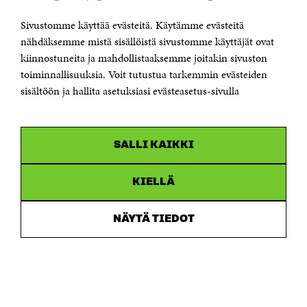
00181 Helsinki
Sivustomme käyttää evästeitä. Käytämme evästeitä
Puhelin +358 294 618 991
Sähköpostiosoite
nähdäksemme mistä sisällöistä sivustomme käyttäjät ovat
etunimi.sukunimi@sitra.fi tai sitra@sitra.fi
kiinnostuneita ja mahdollistaaksemme joitakin sivuston
Saapumisohjeet
toiminnallisuuksia. Voit tutustua tarkemmin evästeiden
sisältöön ja hallita asetuksiasi evästeasetus-sivulla
Y-tunnus 0202132-3
OLEMME NÄISSÄ SOMEISSA
SALLI KAIKKI
Facebook
Avautuu
uudessa
Linkedin
ikkunassa
KIELLÄ
Avautuu
uudessa
Youtube
ikkunassa
Avautuu
NÄYTÄ TIEDOT
uudessa
Instagram
ikkunassa
Avautuu
uudessa
ikkunassa