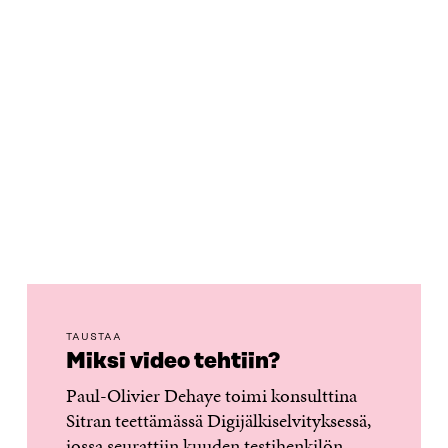
TAUSTAA
Miksi video tehtiin?
Paul-Olivier Dehaye toimi konsulttina
Sitran teettämässä Digijälkiselvityksessä,
jossa seurattiin kuuden testihenkilön