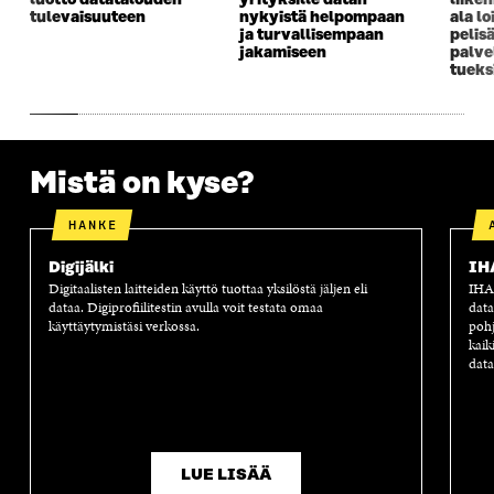
luotto datatalouden
yrityksille datan
liike
K
K
K
I
tulevaisuuteen
nykyistä helpompaan
ala lo
K
U
K
K
ja turvallisempaan
pelis
U
N
U
K
jakamiseen
palve
N
A
N
U
tueks
A
S
A
N
S
S
S
A
S
A
S
S
A
A
S
A
Mistä on kyse?
HANKE
Digijälki
IH
Digitaalisten laitteiden käyttö tuottaa yksilöstä jäljen eli
IHAN
dataa. Digiprofiilitestin avulla voit testata omaa
data
käyttäytymistäsi verkossa.
pohj
kaik
data
LUE LISÄÄ