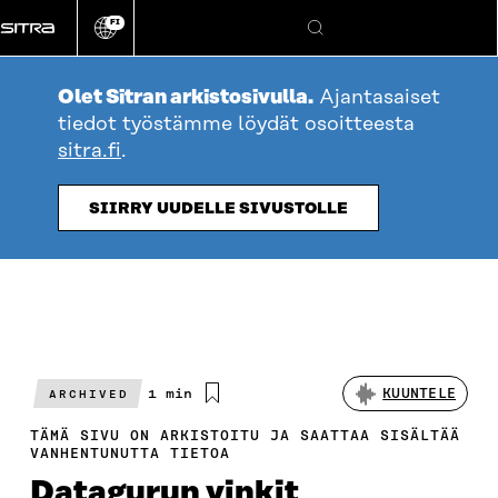
Siirry
FI
suoraan
Vaihda
Hae
sivuston
sisältöön
kieli
Olet Sitran arkistosivulla.
Ajantasaiset
tiedot työstämme löydät osoitteesta
sitra.fi
.
SIIRRY UUDELLE SIVUSTOLLE
Arvioitu
1 min
KUUNTELE
ARCHIVED
lukuaika
TÄMÄ SIVU ON ARKISTOITU JA SAATTAA SISÄLTÄÄ
VANHENTUNUTTA TIETOA
Datagurun vinkit