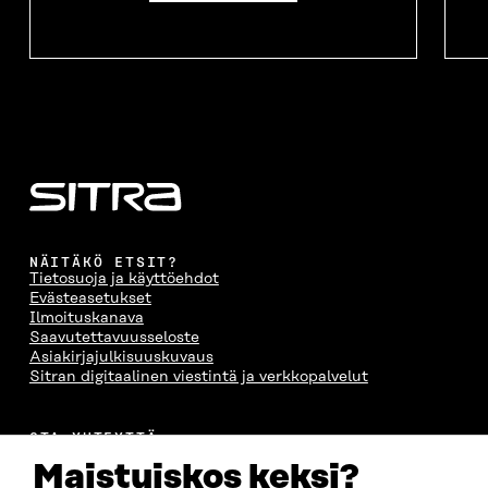
NÄITÄKÖ ETSIT?
Tietosuoja ja käyttöehdot
Evästeasetukset
Ilmoituskanava
Saavutettavuusseloste
Asiakirjajulkisuuskuvaus
Sitran digitaalinen viestintä ja verkkopalvelut
OTA YHTEYTTÄ
Suomen itsenäisyyden juhlarahasto Sitra
Maistuiskos keksi?
Itämerenkatu 11-13, PL 160,