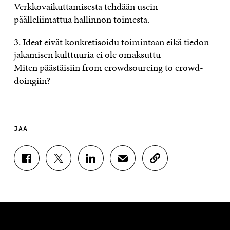
Verkkovaikuttamisesta tehdään usein
päälleliimattua hallinnon toimesta.
3. Ideat eivät konkretisoidu toimintaan eikä tiedon
jakamisen kulttuuria ei ole omaksuttu
Miten päästäisiin from crowdsourcing to crowd-
doingiin?
JAA
J
J
J
J
K
A
A
A
A
O
A
A
A
A
P
F
T
L
S
I
A
W
I
Ä
O
C
I
N
H
I
E
T
K
K
A
B
T
E
Ö
R