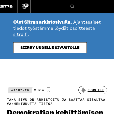
Siirry
FI
suoraan
Vaihda
Hae
sivuston
sisältöön
kieli
Olet Sitran arkistosivulla.
Ajantasaiset
tiedot työstämme löydät osoitteesta
sitra.fi
.
SIIRRY UUDELLE SIVUSTOLLE
Arvioitu
3 min
KUUNTELE
ARCHIVED
lukuaika
TÄMÄ SIVU ON ARKISTOITU JA SAATTAA SISÄLTÄÄ
VANHENTUNUTTA TIETOA
Demokratian kehittämisen