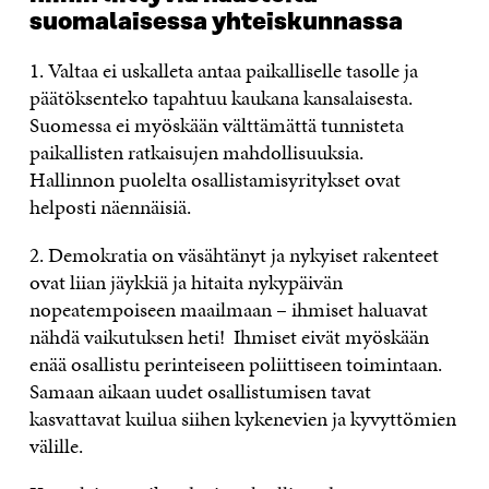
suomalaisessa yhteiskunnassa
1. Valtaa ei uskalleta antaa paikalliselle tasolle ja
päätöksenteko tapahtuu kaukana kansalaisesta.
Suomessa ei myöskään välttämättä tunnisteta
paikallisten ratkaisujen mahdollisuuksia.
Hallinnon puolelta osallistamisyritykset ovat
helposti näennäisiä.
2. Demokratia on väsähtänyt ja nykyiset rakenteet
ovat liian jäykkiä ja hitaita nykypäivän
nopeatempoiseen maailmaan – ihmiset haluavat
nähdä vaikutuksen heti! Ihmiset eivät myöskään
enää osallistu perinteiseen poliittiseen toimintaan.
Samaan aikaan uudet osallistumisen tavat
kasvattavat kuilua siihen kykenevien ja kyvyttömien
välille.