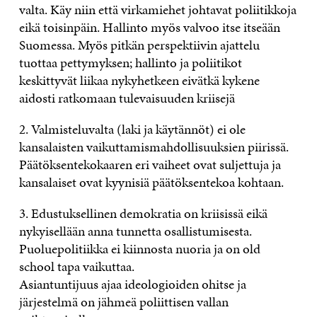
valta. Käy niin että virkamiehet johtavat poliitikkoja
eikä toisinpäin. Hallinto myös valvoo itse itseään
Suomessa. Myös pitkän perspektiivin ajattelu
tuottaa pettymyksen; hallinto ja poliitikot
keskittyvät liikaa nykyhetkeen eivätkä kykene
aidosti ratkomaan tulevaisuuden kriisejä
2. Valmisteluvalta (laki ja käytännöt) ei ole
kansalaisten vaikuttamismahdollisuuksien piirissä.
Päätöksentekokaaren eri vaiheet ovat suljettuja ja
kansalaiset ovat kyynisiä päätöksentekoa kohtaan.
3. Edustuksellinen demokratia on kriisissä eikä
nykyisellään anna tunnetta osallistumisesta.
Puoluepolitiikka ei kiinnosta nuoria ja on old
school tapa vaikuttaa.
Asiantuntijuus ajaa ideologioiden ohitse ja
järjestelmä on jähmeä poliittisen vallan