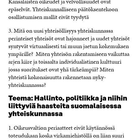
Kansalaisten oikeudet ja velvollisuudet ovat
epäselvät. Yhteiskunnalliseen päätöksentekoon
osallistumisen mallit eivät tyydytä
3. Mitä on uusi yhteisöllisyys yhteiskunnassa
perinteiset yhteisöt ovat hajonneet ja uudet yhteisöt
syntyvät virtuaalisesti tai muun jaetun kokemuksen
ympärille? Miten yhteisön rakentamiseen vaikuttaa
arjen kiire ja toisaalta individualistinen kulttuuri
jossa suoritukset ovat yhä tärkeämpiä? Miten
yhteistä kokonaisuutta rakennetaan nyky-
yhteiskunnassa?
Teema: Hallinto, politiikka ja niihin
liittyviä haasteita suomalaisessa
yhteiskunnassa
1. Oikeusvaltion periaatteet eivät käytännössä
toteudukaan koska virkamiehistöllä on liian suuri