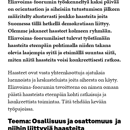
Elinvoima-foorumin työskenneltyä kaksi päivää
on orientaation ja aiheisiin tutustumisen jälkeen
määritelty alustavasti joukko haasteita joita
Suomessa tällä hetkellä demokratiaan liittyy.
Olemme jakaneet haasteet kolmeen ryhmään.
Elinvoima-foorumilaiset tulevat työstämään
haasteita eteenpäin pohtimalla niiden takana
olevia laajempia syitä ja etsimällä suuntaa siitä,
miten näitä haasteita voisi konkreettisesti ratkoa.
Haasteet ovat vasta yhteenkoottuja ajatuksia
luennoista ja keskusteluista joita aiheesta on käyty.
Elinvoima-foorumin tavoitteena on nimen omaan
päästä haasteista eteenpäin kohti ratkaisuja ja
konkreettista toimintaa. Tätä tehdään kevään
työpajoissa.
Teema: Osallisuus ja osattomuus ja
niihin liittyviä haasteita