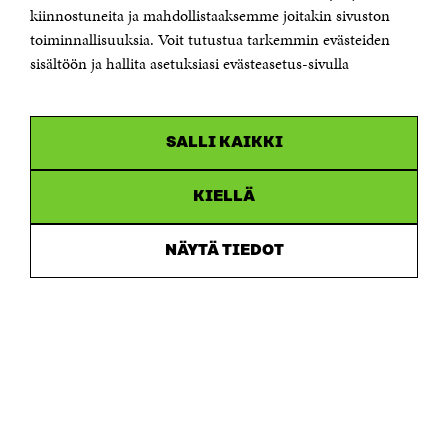
etunimi.sukunimi@sitra.fi tai sitra@sitra.fi
kiinnostuneita ja mahdollistaaksemme joitakin sivuston
Saapumisohjeet
toiminnallisuuksia. Voit tutustua tarkemmin evästeiden
sisältöön ja hallita asetuksiasi evästeasetus-sivulla
Y-tunnus 0202132-3
OLEMME NÄISSÄ SOMEISSA
SALLI KAIKKI
Facebook
Avautuu
uudessa
Linkedin
ikkunassa
KIELLÄ
Avautuu
uudessa
Youtube
ikkunassa
Avautuu
NÄYTÄ TIEDOT
uudessa
Instagram
ikkunassa
Avautuu
uudessa
ikkunassa