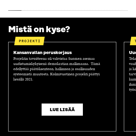
S
S
S
A
S
A
S
S
A
A
S
A
Mistä on kyse?
PROJEKTI
Kansanvallan peruskorjaus
Uu
Projektin tavoitteena oli vahvistaa Suomen asemaa
Tekn
uudistumiskykyisenä demokratian mallimaana. Tämä
vauh
edellyttää päätöksenteon, hallinnon ja osallisuuden
ja k
systeemistä muutosta. Kolmivuotinen projekti päättyi
tarv
kesällä 2021.
kump
ihmi
työs
LUE LISÄÄ