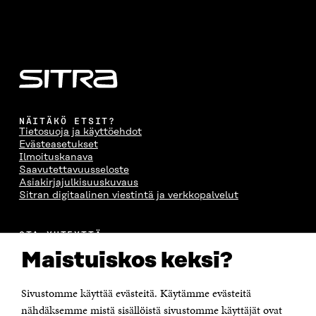
NÄITÄKÖ ETSIT?
Tietosuoja ja käyttöehdot
Evästeasetukset
Ilmoituskanava
Saavutettavuusseloste
Asiakirjajulkisuuskuvaus
Sitran digitaalinen viestintä ja verkkopalvelut
OTA YHTEYTTÄ
Suomen itsenäisyyden juhlarahasto Sitra
Maistuiskos keksi?
Itämerenkatu 11-13, PL 160,
00181 Helsinki
Sivustomme käyttää evästeitä. Käytämme evästeitä
Puhelin +358 294 618 991
Sähköpostiosoite
nähdäksemme mistä sisällöistä sivustomme käyttäjät ovat