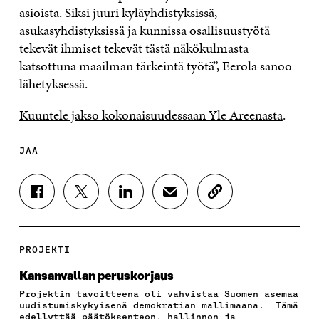
asioista. Siksi juuri kyläyhdistyksissä,
asukasyhdistyksissä ja kunnissa osallisuustyötä
tekevät ihmiset tekevät tästä näkökulmasta
katsottuna maailman tärkeintä työtä”, Eerola sanoo
lähetyksessä.
Kuuntele jakso kokonaisuudessaan Yle Areenasta
.
JAA
J
J
J
J
K
A
A
A
A
O
A
A
A
A
P
F
T
L
S
I
A
W
I
Ä
O
PROJEKTI
C
I
N
H
I
E
T
K
K
A
Kansanvallan peruskorjaus
B
T
E
Ö
R
Projektin tavoitteena oli vahvistaa Suomen asemaa
O
E
D
P
T
uudistumiskykyisenä demokratian mallimaana. Tämä
O
R
I
O
I
edellyttää päätöksenteon, hallinnon ja