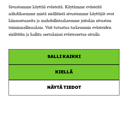
Sivustomme käyttää evästeitä. Käytämme evästeitä
Puhelin +358 294 618 991
Sähköpostiosoite
nähdäksemme mistä sisällöistä sivustomme käyttäjät ovat
etunimi.sukunimi@sitra.fi tai sitra@sitra.fi
kiinnostuneita ja mahdollistaaksemme joitakin sivuston
Saapumisohjeet
toiminnallisuuksia. Voit tutustua tarkemmin evästeiden
sisältöön ja hallita asetuksiasi evästeasetus-sivulla
Y-tunnus 0202132-3
OLEMME NÄISSÄ SOMEISSA
SALLI KAIKKI
Facebook
Avautuu
uudessa
Linkedin
ikkunassa
KIELLÄ
Avautuu
uudessa
Youtube
ikkunassa
Avautuu
NÄYTÄ TIEDOT
uudessa
Instagram
ikkunassa
Avautuu
uudessa
ikkunassa