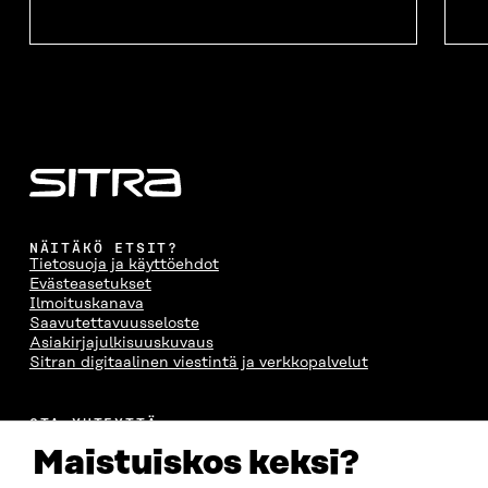
NÄITÄKÖ ETSIT?
Tietosuoja ja käyttöehdot
Evästeasetukset
Ilmoituskanava
Saavutettavuusseloste
Asiakirjajulkisuuskuvaus
Sitran digitaalinen viestintä ja verkkopalvelut
OTA YHTEYTTÄ
Suomen itsenäisyyden juhlarahasto Sitra
Maistuiskos keksi?
Itämerenkatu 11-13, PL 160,
00181 Helsinki