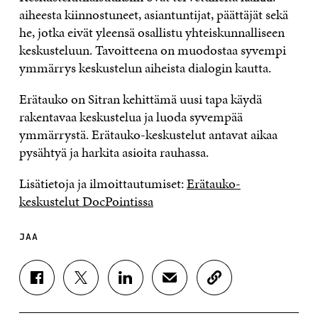
aiheesta kiinnostuneet, asiantuntijat, päättäjät sekä
he, jotka eivät yleensä osallistu yhteiskunnalliseen
keskusteluun. Tavoitteena on muodostaa syvempi
ymmärrys keskustelun aiheista dialogin kautta.
Erätauko on Sitran kehittämä uusi tapa käydä
rakentavaa keskustelua ja luoda syvempää
ymmärrystä. Erätauko-keskustelut antavat aikaa
pysähtyä ja harkita asioita rauhassa.
Lisätietoja ja ilmoittautumiset:
Erätauko-
keskustelut DocPointissa
JAA
J
J
J
J
K
A
A
A
A
O
A
A
A
A
P