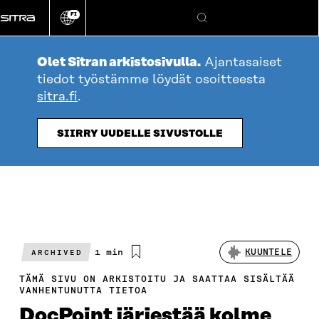
Siirry
FI
suoraan
Vaihda
Hae
sivuston
sisältöön
kieli
Olet Sitran arkistosivulla.
Ajantasaiset
tiedot työstämme löydät osoitteesta
sitra.fi
.
SIIRRY UUDELLE SIVUSTOLLE
Arvioitu
1 min
KUUNTELE
ARCHIVED
lukuaika
TÄMÄ SIVU ON ARKISTOITU JA SAATTAA SISÄLTÄÄ
VANHENTUNUTTA TIETOA
DocPoint järjestää kolme