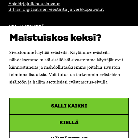
Asiakirjajulkisuuskuvaus
Sitran digitaalinen viestintä ja verkkopalvelut
OTA YHTEYTTÄ
Suomen itsenäisyyden juhlarahasto Sitra
Maistuiskos keksi?
Itämerenkatu 11-13, PL 160,
00181 Helsinki
Sivustomme käyttää evästeitä. Käytämme evästeitä
Puhelin +358 294 618 991
Sähköpostiosoite
nähdäksemme mistä sisällöistä sivustomme käyttäjät ovat
etunimi.sukunimi@sitra.fi tai sitra@sitra.fi
kiinnostuneita ja mahdollistaaksemme joitakin sivuston
Saapumisohjeet
toiminnallisuuksia. Voit tutustua tarkemmin evästeiden
sisältöön ja hallita asetuksiasi evästeasetus-sivulla
Y-tunnus 0202132-3
OLEMME NÄISSÄ SOMEISSA
SALLI KAIKKI
Facebook
Avautuu
uudessa
Linkedin
ikkunassa
KIELLÄ
Avautuu
uudessa
Youtube
ikkunassa
Avautuu