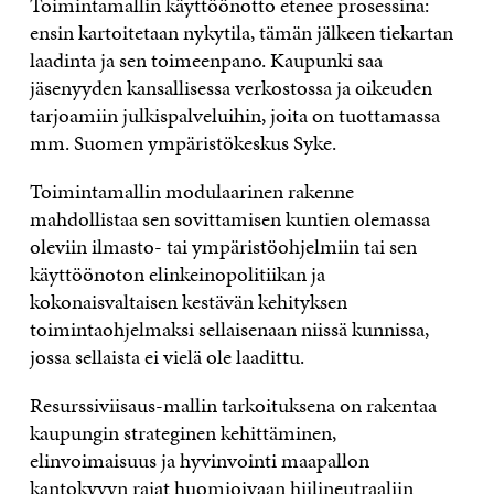
Toimintamallin käyttöönotto etenee prosessina:
ensin kartoitetaan nykytila, tämän jälkeen tiekartan
laadinta ja sen toimeenpano. Kaupunki saa
jäsenyyden kansallisessa verkostossa ja oikeuden
tarjoamiin julkispalveluihin, joita on tuottamassa
mm. Suomen ympäristökeskus Syke.
Toimintamallin modulaarinen rakenne
mahdollistaa sen sovittamisen kuntien olemassa
oleviin ilmasto- tai ympäristöohjelmiin tai sen
käyttöönoton elinkeinopolitiikan ja
kokonaisvaltaisen kestävän kehityksen
toimintaohjelmaksi sellaisenaan niissä kunnissa,
jossa sellaista ei vielä ole laadittu.
Resurssiviisaus-mallin tarkoituksena on rakentaa
kaupungin strateginen kehittäminen,
elinvoimaisuus ja hyvinvointi maapallon
kantokyvyn rajat huomioivaan hiilineutraaliin