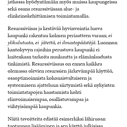
jatkossa hyödyntämään myös muissa kaupungeissa
sekä osana resurssiviisaan alue- ja
elinkeinokehittämisen toimintamallia.
Resurssiviisas ja kestävää hyvinvointia luova
kaupunki rakentuu kolmen periaatteen varaan;
ei
ylikulutusta
,
ei jätettä
,
ei ilmastopäästöjä
. Luonnon
kantokyvyn rajoihin perustuva kaupunki ei
kuitenkaan tarkoita nuukuutta ja elämänlaadusta
tinkimistä. Resurssiviisaus on ennen kaikkea
olemassa olevien resurssien järkevämpää käyttöä,
osaoptimoinnista kokonaisvaltaiseen ja
systeemiseen ajatteluun siirtymistä sekä nykyisten
toimintatapojen haastamista kohti
elinvoimaisempaa, osallistuvampaa ja
viihtyisämpää kaupunkia.
Näitä tavoitteita edistää esimerkiksi lähiruoan
tuotannon lisääminen ja sen käyttö julkisissa