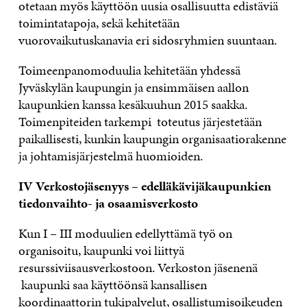
otetaan myös käyttöön uusia osallisuutta edistäviä
toimintatapoja, sekä kehitetään
vuorovaikutuskanavia eri sidosryhmien suuntaan.
Toimeenpanomoduulia kehitetään yhdessä
Jyväskylän kaupungin ja ensimmäisen aallon
kaupunkien kanssa kesäkuuhun 2015 saakka.
Toimenpiteiden tarkempi toteutus järjestetään
paikallisesti, kunkin kaupungin organisaatiorakenne
ja johtamisjärjestelmä huomioiden.
IV Verkostojäsenyys – edelläkävijäkaupunkien
tiedonvaihto- ja osaamisverkosto
Kun I – III moduulien edellyttämä työ on
organisoitu, kaupunki voi liittyä
resurssiviisausverkostoon. Verkoston jäsenenä
kaupunki saa käyttöönsä kansallisen
koordinaattorin tukipalvelut, osallistumisoikeuden