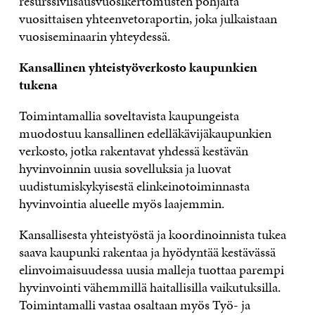
resurssiviisausvuosikertomusten pohjalta
vuosittaisen yhteenvetoraportin, joka julkaistaan
vuosiseminaarin yhteydessä.
Kansallinen yhteistyöverkosto kaupunkien
tukena
Toimintamallia soveltavista kaupungeista
muodostuu kansallinen edelläkävijäkaupunkien
verkosto, jotka rakentavat yhdessä kestävän
hyvinvoinnin uusia sovelluksia ja luovat
uudistumiskykyisestä elinkeinotoiminnasta
hyvinvointia alueelle myös laajemmin.
Kansallisesta yhteistyöstä ja koordinoinnista tukea
saava kaupunki rakentaa ja hyödyntää kestävässä
elinvoimaisuudessa uusia malleja tuottaa parempi
hyvinvointi vähemmillä haitallisilla vaikutuksilla.
Toimintamalli vastaa osaltaan myös Työ- ja