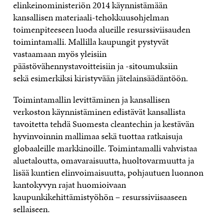
elinkeinoministeriön 2014 käynnistämään
kansallisen materiaali-tehokkuusohjelman
toimenpiteeseen luoda alueille resurssiviisauden
toimintamalli. Mallilla kaupungit pystyvät
vastaamaan myös yleisiin
päästövähennystavoitteisiin ja -sitoumuksiin
sekä esimerkiksi kiristyvään jätelainsäädäntöön.
Toimintamallin levittäminen ja kansallisen
verkoston käynnistäminen edistävät kansallista
tavoitetta tehdä Suomesta cleantechin ja kestävän
hyvinvoinnin mallimaa sekä tuottaa ratkaisuja
globaaleille markkinoille. Toimintamalli vahvistaa
aluetaloutta, omavaraisuutta, huoltovarmuutta ja
lisää kuntien elinvoimaisuutta, pohjautuen luonnon
kantokyvyn rajat huomioivaan
kaupunkikehittämistyöhön – resurssiviisaaseen
sellaiseen.