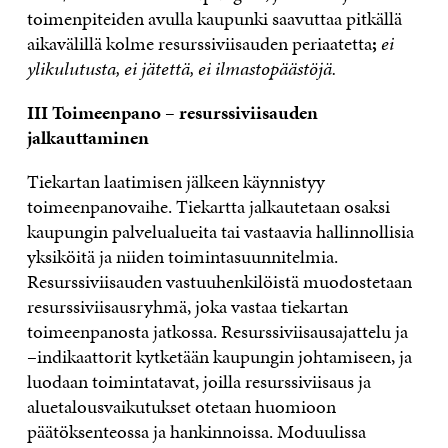
toimenpiteiden avulla kaupunki saavuttaa pitkällä
aikavälillä kolme resurssiviisauden periaatetta
;
ei
ylikulutusta, ei jätettä, ei ilmastopäästöjä.
III Toimeenpano – resurssiviisauden
jalkauttaminen
Tiekartan laatimisen jälkeen käynnistyy
toimeenpanovaihe. Tiekartta jalkautetaan osaksi
kaupungin palvelualueita tai vastaavia hallinnollisia
yksiköitä ja niiden toimintasuunnitelmia.
Resurssiviisauden vastuuhenkilöistä muodostetaan
resurssiviisausryhmä, joka vastaa tiekartan
toimeenpanosta jatkossa. Resurssiviisausajattelu ja
–indikaattorit kytketään kaupungin johtamiseen, ja
luodaan toimintatavat, joilla resurssiviisaus ja
aluetalousvaikutukset otetaan huomioon
päätöksenteossa ja hankinnoissa. Moduulissa