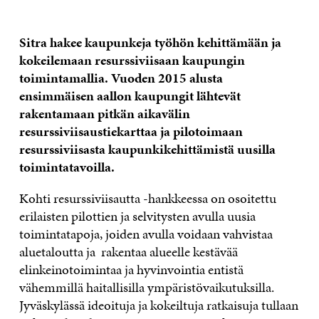
Sitra hakee kaupunkeja työhön kehittämään ja
kokeilemaan resurssiviisaan kaupungin
toimintamallia. Vuoden 2015 alusta
ensimmäisen aallon kaupungit lähtevät
rakentamaan pitkän aikavälin
resurssiviisaustiekarttaa ja pilotoimaan
resurssiviisasta kaupunkikehittämistä uusilla
toimintatavoilla.
Kohti resurssiviisautta -hankkeessa on osoitettu
erilaisten pilottien ja selvitysten avulla uusia
toimintatapoja, joiden avulla voidaan vahvistaa
aluetaloutta ja rakentaa alueelle kestävää
elinkeinotoimintaa ja hyvinvointia entistä
vähemmillä haitallisilla ympäristövaikutuksilla.
Jyväskylässä ideoituja ja kokeiltuja ratkaisuja tullaan