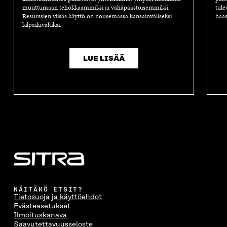
muuttumaan tehokkaammiksi ja vähäpäästöisemmiksi.
tule
Resurssien viisas käyttö on nousemassa kansainväliseksi
haas
kilpailuvaltiksi.
LUE LISÄÄ
NÄITÄKÖ ETSIT?
Tietosuoja ja käyttöehdot
Evästeasetukset
Ilmoituskanava
Saavutettavuusseloste