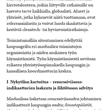
kiertotalouteen, joihin liittyville ratkaisuille on
kasvava tarve kaikkialla, globaalisti. Alueet ja
yhteisöt, jotka kykenevät näitä tuottamaan, ovat
referenssialueita ja voivat luoda skaalattavia ja
kestäviä cleantech- tai hyvinvointiratkaisuja.
Toimintamalliin sitoutuminen edellyttää
kaupungeilta eri moduulien toimintojen
organisointia ja niiden mukaisen työn
käynnistämistä. Työn käynnistämisestä sovitaan
erikseen yhteistyösopimuksella kaupungin ja
kansallisen koordinaattorin kesken.
I Nykytilan kartoitus – resurssiviisaus-
indikaattorien laskenta ja lähtötason selvitys
Moduulissa lasketaan resurssiviisauden johtamisen
indikaattorit kaupungin osalta;
ilmastopäästöt,