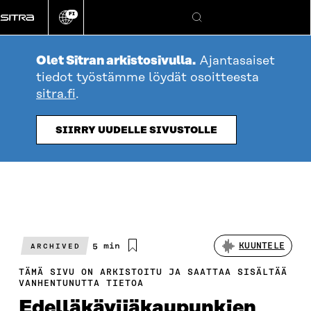
Siirry
FI
suoraan
Vaihda
Hae
sivuston
sisältöön
kieli
Olet Sitran arkistosivulla.
Ajantasaiset
tiedot työstämme löydät osoitteesta
sitra.fi
.
SIIRRY UUDELLE SIVUSTOLLE
Arvioitu
5 min
KUUNTELE
ARCHIVED
lukuaika
TÄMÄ SIVU ON ARKISTOITU JA SAATTAA SISÄLTÄÄ
VANHENTUNUTTA TIETOA
Edelläkävijäkaupunkien