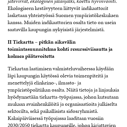
jätevirrat, ekologinen jalanjälki, koettu hyvinvointi
.
Ekologiseen kestävyyteen liittyvät indikaattorit
lasketaan yhteistyössä Suomen ympäristökeskuksen
kanssa. Muiden indikaattorien osalta tieto on usein
saatavilla kaupungin nykyisistä järjestelmistä.
II Tiekartta – pitkän aikavälin
toimintasuunnitelma kohti resurssiviisautta ja
kolmea päätavoitetta
Tiekartan laatimisen valmisteluvaiheessa käydään
läpi kaupungin käytössä olevia toimenpiteitä ja
menettelyjä elinkeino-, ilmasto- ja
ympäristöpolitiikan osalta. Näitä tietoja ja linjauksia
hyödynnetään tiekartta-työpajassa, johon kutsutaan
mukaan avainhenkilöitä ja organisaatioita julkiselta
sektorilta, sekä paikallisista sidosryhmistä.
Kaksipäiväisessä työpajassa laaditaan vuosiin
2030/2050 tiekartta kaupungille, johon kirjattavien