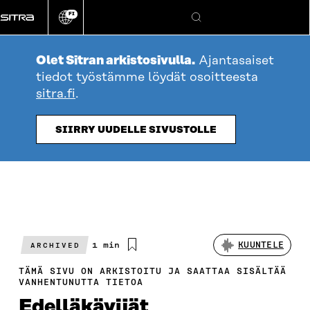
Siirry
FI
suoraan
Vaihda
Hae
sivuston
sisältöön
kieli
Olet Sitran arkistosivulla.
Ajantasaiset
tiedot työstämme löydät osoitteesta
sitra.fi
.
SIIRRY UUDELLE SIVUSTOLLE
Arvioitu
1 min
KUUNTELE
ARCHIVED
lukuaika
TÄMÄ SIVU ON ARKISTOITU JA SAATTAA SISÄLTÄÄ
VANHENTUNUTTA TIETOA
Edelläkävijät