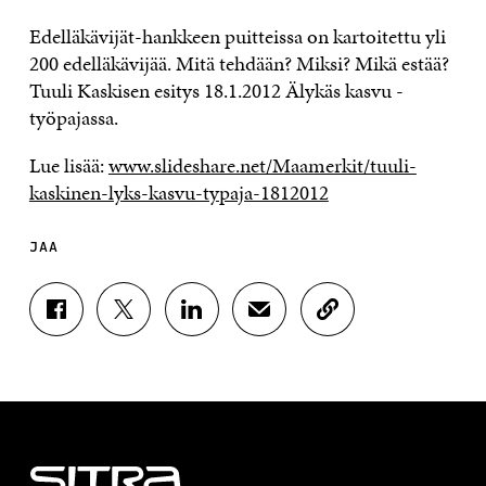
Edelläkävijät-hankkeen puitteissa on kartoitettu yli
200 edelläkävijää. Mitä tehdään? Miksi? Mikä estää?
Tuuli Kaskisen esitys 18.1.2012 Älykäs kasvu -
työpajassa.
Lue lisää:
www.slideshare.net/Maamerkit/tuuli-
kaskinen-lyks-kasvu-typaja-1812012
JAA
J
J
J
J
K
A
A
A
A
O
A
A
A
A
P
F
T
L
S
I
A
W
I
Ä
O
C
I
N
H
I
E
T
K
K
A
B
T
E
Ö
R
O
E
D
P
T