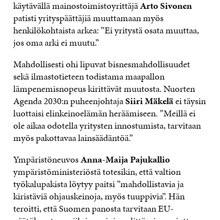
käytävällä mainostoimistoyrittäjä
Arto Sivonen
patisti yrityspäättäjiä muuttamaan myös
henkilökohtaista arkea: ”Ei yritystä osata muuttaa,
jos oma arki ei muutu.”
Mahdollisesti ohi lipuvat bisnesmahdollisuudet
sekä ilmastotieteen todistama maapallon
lämpenemisnopeus kirittävät muutosta. Nuorten
Agenda 2030:n puheenjohtaja
Siiri Mäkelä
ei täysin
luottaisi elinkeinoelämän heräämiseen. ”Meillä ei
ole aikaa odotella yritysten innostumista, tarvitaan
myös pakottavaa lainsäädäntöä.”
Ympäristöneuvos
Anna-Maija Pajukallio
ympäristöministeriöstä totesikin, että valtion
työkalupakista löytyy paitsi ”mahdollistavia ja
kiristäviä ohjauskeinoja, myös tuuppivia”. Hän
teroitti, että Suomen panosta tarvitaan EU-