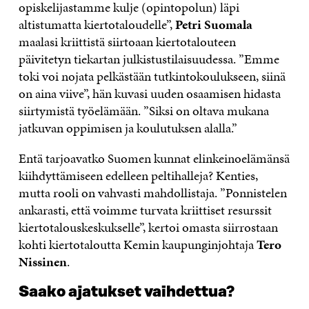
opiskelijastamme kulje (opintopolun) läpi
altistumatta kiertotaloudelle”,
Petri Suomala
maalasi kriittistä siirtoaan kiertotalouteen
päivitetyn tiekartan julkistustilaisuudessa. ”Emme
toki voi nojata pelkästään tutkintokoulukseen, siinä
on aina viive”, hän kuvasi uuden osaamisen hidasta
siirtymistä työelämään. ”Siksi on oltava mukana
jatkuvan oppimisen ja koulutuksen alalla.”
Entä tarjoavatko Suomen kunnat elinkeinoelämänsä
kiihdyttämiseen edelleen peltihalleja? Kenties,
mutta rooli on vahvasti mahdollistaja. ”Ponnistelen
ankarasti, että voimme turvata kriittiset resurssit
kiertotalouskeskukselle”, kertoi omasta siirrostaan
kohti kiertotaloutta Kemin kaupunginjohtaja
Tero
Nissinen
.
Saako ajatukset vaihdettua?