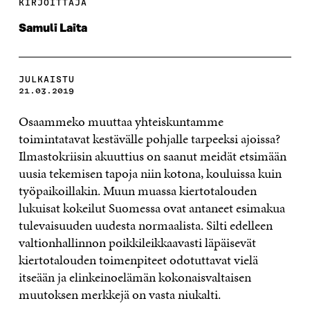
KIRJOITTAJA
Samuli Laita
JULKAISTU
21.03.2019
Osaammeko muuttaa yhteiskuntamme
toimintatavat kestävälle pohjalle tarpeeksi ajoissa?
Ilmastokriisin akuuttius on saanut meidät etsimään
uusia tekemisen tapoja niin kotona, kouluissa kuin
työpaikoillakin. Muun muassa kiertotalouden
lukuisat kokeilut Suomessa ovat antaneet esimakua
tulevaisuuden uudesta normaalista. Silti edelleen
valtionhallinnon poikkileikkaavasti läpäisevät
kiertotalouden toimenpiteet odotuttavat vielä
itseään ja elinkeinoelämän kokonaisvaltaisen
muutoksen merkkejä on vasta niukalti.