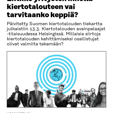
kiertotalouteen vai
tarvitaanko keppiä?
Päivitetty Suomen kiertotalouden tiekartta
julkaistiin 13.3. Kiertotalouden avainpelaajat
-tilaisuudessa Helsingissä. Millaisia siirtoja
kiertotalouden kehittämiseksi osallistujat
olivat valmiita tekemään?