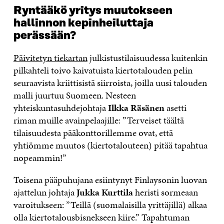
Ryntääkö yritys muutokseen
hallinnon kepinheiluttaja
perässään?
Päivitetyn tiekartan
julkistustilaisuudessa kuitenkin
pilkahteli toivo kaivatuista kiertotalouden pelin
seuraavista kriittisistä siirroista, joilla uusi talouden
malli juurtuu Suomeen. Nesteen
yhteiskuntasuhdejohtaja
Ilkka Räsänen
asetti
riman muille avainpelaajille: ”Terveiset täältä
tilaisuudesta pääkonttorillemme ovat, että
yhtiömme muutos (kiertotalouteen) pitää tapahtua
nopeammin!”
Toisena pääpuhujana esiintynyt Finlaysonin luovan
ajattelun johtaja
Jukka Kurttila
heristi sormeaan
varoitukseen: ”Teillä (suomalaisilla yrittäjillä) alkaa
olla kiertotalousbisnekseen kiire.” Tapahtuman