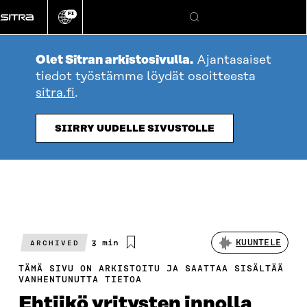
Siirry
FI
suoraan
Vaihda
Hae
sivuston
sisältöön
kieli
Olet Sitran arkistosivulla.
Ajantasaiset
tiedot työstämme löydät osoitteesta
sitra.fi
.
SIIRRY UUDELLE SIVUSTOLLE
Arvioitu
3 min
KUUNTELE
ARCHIVED
lukuaika
TÄMÄ SIVU ON ARKISTOITU JA SAATTAA SISÄLTÄÄ
VANHENTUNUTTA TIETOA
Ehtiikö yritysten innolla