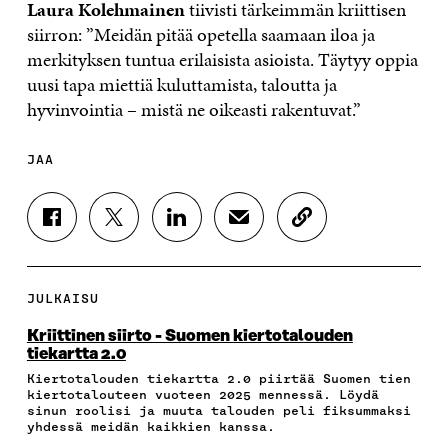
Laura Kolehmainen
tiivisti tärkeimmän kriittisen
siirron: ”Meidän pitää opetella saamaan iloa ja
merkityksen tuntua erilaisista asioista. Täytyy oppia
uusi tapa miettiä kuluttamista, taloutta ja
hyvinvointia – mistä ne oikeasti rakentuvat.”
JAA
J
J
J
J
K
A
A
A
A
O
A
A
A
A
P
F
T
L
S
I
A
W
I
Ä
O
JULKAISU
C
I
N
H
I
E
T
K
K
A
Kriittinen siirto - Suomen kiertotalouden
B
T
E
Ö
R
tiekartta 2.0
O
E
D
P
T
Kiertotalouden tiekartta 2.0 piirtää Suomen tien
O
R
I
O
I
kiertotalouteen vuoteen 2025 mennessä. Löydä
K
I
N
S
K
sinun roolisi ja muuta talouden peli fiksummaksi
I
S
I
T
K
yhdessä meidän kaikkien kanssa.
S
S
S
I
E