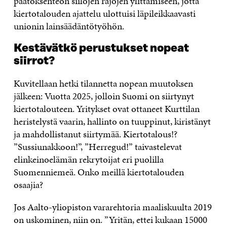
päätöksenteon siilojen rajojen ylittämiseen, jotta
kiertotalouden ajattelu ulottuisi läpileikkaavasti
unionin lainsäädäntötyöhön.
Kestävätkö perustukset nopeat
siirrot?
Kuvitellaan hetki tilannetta nopean muutoksen
jälkeen: Vuotta 2025, jolloin Suomi on siirtynyt
kiertotalouteen. Yritykset ovat ottaneet Kurttilan
heristelystä vaarin, hallinto on tuuppinut, kiristänyt
ja mahdollistanut siirtymää. Kiertotalous!?
”Sussiunakkoon!”, ”Herregud!” taivastelevat
elinkeinoelämän rekrytoijat eri puolilla
Suomenniemeä. Onko meillä kiertotalouden
osaajia?
Jos Aalto-yliopiston vararehtoria maaliskuulta 2019
on uskominen, niin on. ”Yritän, ettei kukaan 15000