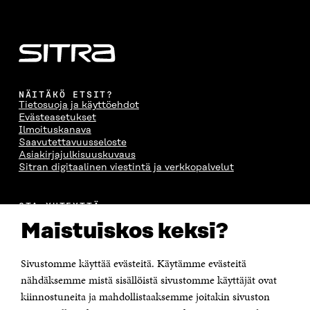
NÄITÄKÖ ETSIT?
Tietosuoja ja käyttöehdot
Evästeasetukset
Ilmoituskanava
Saavutettavuusseloste
Asiakirjajulkisuuskuvaus
Sitran digitaalinen viestintä ja verkkopalvelut
OTA YHTEYTTÄ
Suomen itsenäisyyden juhlarahasto Sitra
Maistuiskos keksi?
Itämerenkatu 11-13, PL 160,
00181 Helsinki
Sivustomme käyttää evästeitä. Käytämme evästeitä
Puhelin +358 294 618 991
Sähköpostiosoite
nähdäksemme mistä sisällöistä sivustomme käyttäjät ovat
etunimi.sukunimi@sitra.fi tai sitra@sitra.fi
kiinnostuneita ja mahdollistaaksemme joitakin sivuston