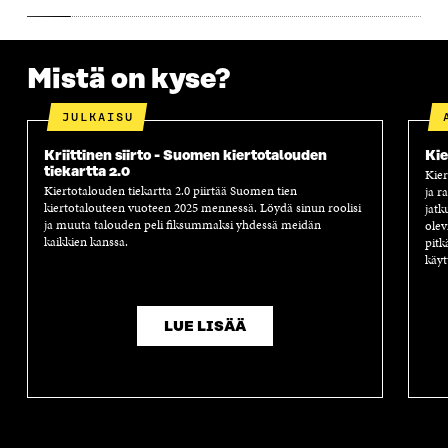
A
Mistä on kyse?
JULKAISU
Kriittinen siirto - Suomen kiertotalouden
Kie
tiekartta 2.0
Kier
Kiertotalouden tiekartta 2.0 piirtää Suomen tien
ja r
kiertotalouteen vuoteen 2025 mennessä. Löydä sinun roolisi
jatk
ja muuta talouden peli fiksummaksi yhdessä meidän
olev
kaikkien kanssa.
pitk
käyt
LUE LISÄÄ