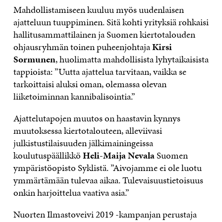
Mahdollistamiseen kuuluu myös uudenlaisen
ajatteluun tuuppiminen. Sitä kohti yrityksiä rohkaisi
hallitusammattilainen ja Suomen kiertotalouden
ohjausryhmän toinen puheenjohtaja
Kirsi
Sormunen
, huolimatta mahdollisista lyhytaikaisista
tappioista: ”Uutta ajattelua tarvitaan, vaikka se
tarkoittaisi aluksi oman, olemassa olevan
liiketoiminnan kannibalisointia.”
Ajattelutapojen muutos on haastavin kynnys
muutoksessa kiertotalouteen, alleviivasi
julkistustilaisuuden jälkimainingeissa
koulutuspäällikkö
Heli-Maija Nevala
Suomen
ympäristöopisto Syklistä. ”Aivojamme ei ole luotu
ymmärtämään tulevaa aikaa. Tulevaisuustietoisuus
onkin harjoittelua vaativa asia.”
Nuorten Ilmastoveivi 2019 -kampanjan perustaja