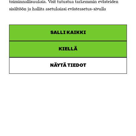
Saapumisohjeet
toiminnallisuuksia. Voit tutustua tarkemmin evästeiden
sisältöön ja hallita asetuksiasi evästeasetus-sivulla
Y-tunnus 0202132-3
OLEMME NÄISSÄ SOMEISSA
SALLI KAIKKI
Facebook
Avautuu
uudessa
Linkedin
ikkunassa
KIELLÄ
Avautuu
uudessa
Youtube
ikkunassa
Avautuu
NÄYTÄ TIEDOT
uudessa
Instagram
ikkunassa
Avautuu
uudessa
ikkunassa