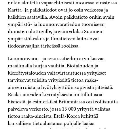
onkin aloitettu vapaaehtoisesti monessa virastossa.
Kartta- ja paikkatiedot ovat jo osin verkossa ja
kaikkien saatavilla. Avoin paikkatieto onkin avain
ympäristö- ja luonnonvaratiedon tuomiseen
ihmisten ulottuville, ja esimerkiksi Suomen
ympäristökeskus ja Ilmatieteen laitos ovat
tiedonavaajina tärkeässä roolissa.
Luonnonvara – ja resurssitiedon arvo kasvaa
maailmalla hurjaa vauhtia. Biotalouden ja
kierrätystalouden valtavirtaustuessa yritykset
tarvitsevat toisilta yrityksiltä tietoa raaka-
ainevirroista ja hyötykäyttöön sopivista jätteistä.
Raaka-aineiden kierrätyksestä on tullut isoa
bisnestä, ja esimerkiksi Britanniassa on teollisuutta
palveleva verkosto, jossa 15 000 yritystä vaihtaa
tietoa raaka-aineista. Etelä-Korea kehittää
kansallisen tietoalustansa pohjalle laajaa