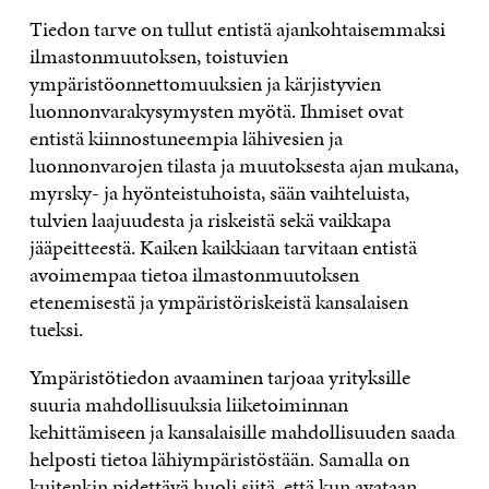
Tiedon tarve on tullut entistä ajankohtaisemmaksi
ilmastonmuutoksen, toistuvien
ympäristöonnettomuuksien ja kärjistyvien
luonnonvarakysymysten myötä. Ihmiset ovat
entistä kiinnostuneempia lähivesien ja
luonnonvarojen tilasta ja muutoksesta ajan mukana,
myrsky- ja hyönteistuhoista, sään vaihteluista,
tulvien laajuudesta ja riskeistä sekä vaikkapa
jääpeitteestä. Kaiken kaikkiaan tarvitaan entistä
avoimempaa tietoa ilmastonmuutoksen
etenemisestä ja ympäristöriskeistä kansalaisen
tueksi.
Ympäristötiedon avaaminen tarjoaa yrityksille
suuria mahdollisuuksia liiketoiminnan
kehittämiseen ja kansalaisille mahdollisuuden saada
helposti tietoa lähiympäristöstään. Samalla on
kuitenkin pidettävä huoli siitä, että kun avataan