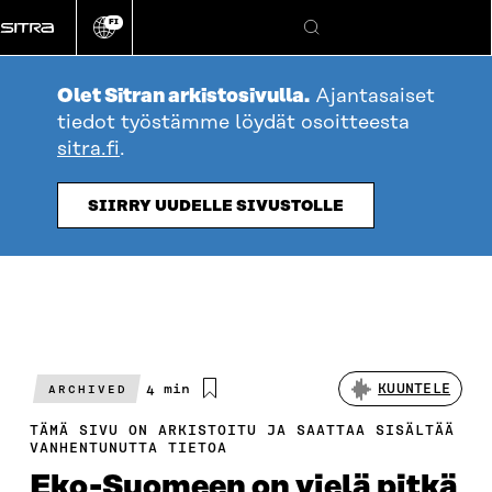
Siirry
FI
suoraan
Vaihda
Hae
sivuston
sisältöön
kieli
Olet Sitran arkistosivulla.
Ajantasaiset
tiedot työstämme löydät osoitteesta
sitra.fi
.
SIIRRY UUDELLE SIVUSTOLLE
Arvioitu
4 min
KUUNTELE
ARCHIVED
lukuaika
TÄMÄ SIVU ON ARKISTOITU JA SAATTAA SISÄLTÄÄ
VANHENTUNUTTA TIETOA
Eko-Suomeen on vielä pitkä