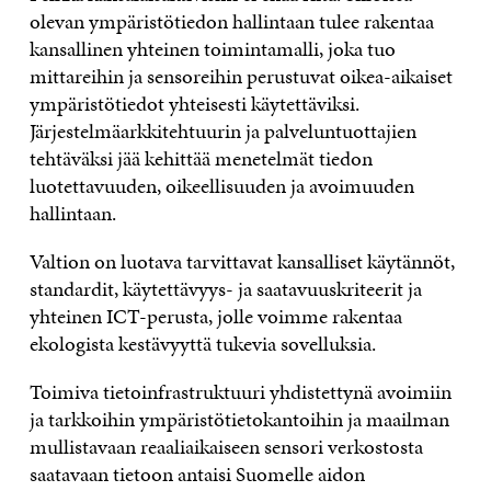
olevan ympäristötiedon hallintaan tulee rakentaa
kansallinen yhteinen toimintamalli, joka tuo
mittareihin ja sensoreihin perustuvat oikea-aikaiset
ympäristötiedot yhteisesti käytettäviksi.
Järjestelmäarkkitehtuurin ja palveluntuottajien
tehtäväksi jää kehittää menetelmät tiedon
luotettavuuden, oikeellisuuden ja avoimuuden
hallintaan.
Valtion on luotava tarvittavat kansalliset käytännöt,
standardit, käytettävyys- ja saatavuuskriteerit ja
yhteinen ICT-perusta, jolle voimme rakentaa
ekologista kestävyyttä tukevia sovelluksia.
Toimiva tietoinfrastruktuuri yhdistettynä avoimiin
ja tarkkoihin ympäristötietokantoihin ja maailman
mullistavaan reaaliaikaiseen sensori verkostosta
saatavaan tietoon antaisi Suomelle aidon