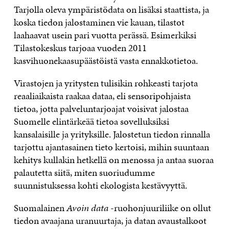
Tarjolla oleva ympäristödata on lisäksi staattista, ja
koska tiedon jalostaminen vie kauan, tilastot
laahaavat usein pari vuotta perässä. Esimerkiksi
Tilastokeskus tarjoaa vuoden 2011
kasvihuonekaasupäästöistä vasta ennakkotietoa.
Virastojen ja yritysten tulisikin rohkeasti tarjota
reaaliaikaista raakaa dataa, eli sensoripohjaista
tietoa, jotta palveluntarjoajat voisivat jalostaa
Suomelle elintärkeää tietoa sovelluksiksi
kansalaisille ja yrityksille. Jalostetun tiedon rinnalla
tarjottu ajantasainen tieto kertoisi, mihin suuntaan
kehitys kullakin hetkellä on menossa ja antaa suoraa
palautetta siitä, miten suoriudumme
suunnistuksessa kohti ekologista kestävyyttä.
Suomalainen
Avoin data
-ruohonjuuriliike on ollut
tiedon avaajana uranuurtaja, ja datan avaustalkoot