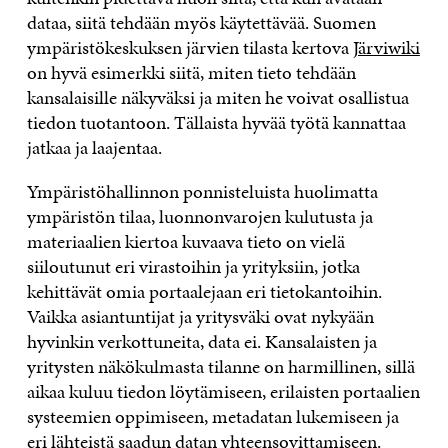
dataa, siitä tehdään myös käytettävää. Suomen
ympäristökeskuksen järvien tilasta kertova
Järviwiki
on hyvä esimerkki siitä, miten tieto tehdään
kansalaisille näkyväksi ja miten he voivat osallistua
tiedon tuotantoon. Tällaista hyvää työtä kannattaa
jatkaa ja laajentaa.
Ympäristöhallinnon ponnisteluista huolimatta
ympäristön tilaa, luonnonvarojen kulutusta ja
materiaalien kiertoa kuvaava tieto on vielä
siiloutunut eri virastoihin ja yrityksiin, jotka
kehittävät omia portaalejaan eri tietokantoihin.
Vaikka asiantuntijat ja yritysväki ovat nykyään
hyvinkin verkottuneita, data ei. Kansalaisten ja
yritysten näkökulmasta tilanne on harmillinen, sillä
aikaa kuluu tiedon löytämiseen, erilaisten portaalien
systeemien oppimiseen, metadatan lukemiseen ja
eri lähteistä saadun datan yhteensovittamiseen.