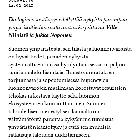
JULKAISTU
14.02.2013
Ekologinen kestävyys edellyttää nykyistä parempaa
ympäristötiedon saatavuutta, kirjoittavat
Ville
Niinistö
ja
Jukka Noponen
.
Suomen ympäristöstä, sen tilasta ja luonnonvaroista
on hyvät tiedot, ja niiden nykyistä
systemaattisemmassa hyödyntämisessä on paljon
suuria mahdollisuuksia. Ilmastonmuutoksen
torjunnassa ja sopeutumisessa hupenevien
luonnonvarojen maailmaan korostuvat resurssien
tehokas ja kestävä käyttö sekä luonnon
ekosysteemien kunnioittaminen. Suomen
taloudellisen menestyksen kannalta on
välttämätöntä parantaa kykyämme tunnistaa
ympäristön kantokyky ja etsiä sen mukaisia
ratkaisuja talouden uudistamiseen.