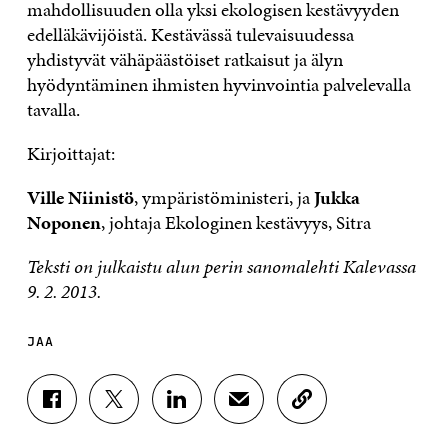
mahdollisuuden olla yksi ekologisen kestävyyden
edelläkävijöistä. Kestävässä tulevaisuudessa
yhdistyvät vähäpäästöiset ratkaisut ja älyn
hyödyntäminen ihmisten hyvinvointia palvelevalla
tavalla.
Kirjoittajat:
Ville Niinistö
, ympäristöministeri, ja
Jukka
Noponen
, johtaja Ekologinen kestävyys, Sitra
Teksti on julkaistu alun perin sanomalehti Kalevassa
9. 2. 2013.
JAA
J
J
J
J
K
A
A
A
A
O
A
A
A
A
P