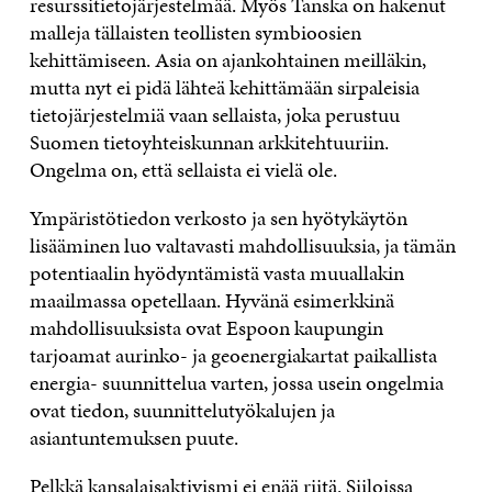
resurssitietojärjestelmää. Myös Tanska on hakenut
malleja tällaisten teollisten symbioosien
kehittämiseen. Asia on ajankohtainen meilläkin,
mutta nyt ei pidä lähteä kehittämään sirpaleisia
tietojärjestelmiä vaan sellaista, joka perustuu
Suomen tietoyhteiskunnan arkkitehtuuriin.
Ongelma on, että sellaista ei vielä ole.
Ympäristötiedon verkosto ja sen hyötykäytön
lisääminen luo valtavasti mahdollisuuksia, ja tämän
potentiaalin hyödyntämistä vasta muuallakin
maailmassa opetellaan. Hyvänä esimerkkinä
mahdollisuuksista ovat Espoon kaupungin
tarjoamat aurinko- ja geoenergiakartat paikallista
energia- suunnittelua varten, jossa usein ongelmia
ovat tiedon, suunnittelutyökalujen ja
asiantuntemuksen puute.
Pelkkä kansalaisaktivismi ei enää riitä. Siiloissa