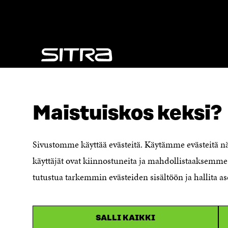
NÄITÄKÖ ETSIT?
Tietosuoja ja käyttöehdot
Maistuiskos keksi?
Evästeasetukset
Ilmoituskanava
Saavutettavuusseloste
Sivustomme käyttää evästeitä. Käytämme evästeitä 
Asiakirjajulkisuuskuvaus
käyttäjät ovat kiinnostuneita ja mahdollistaaksemme 
Sitran digitaalinen viestintä ja
tutustua tarkemmin evästeiden sisältöön ja hallita as
verkkopalvelut
SALLI KAIKKI