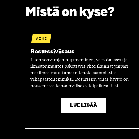
U
D
D
E
Mistä on kyse?
E
S
S
S
S
A
A
I
AIHE
I
K
K
K
Resurssiviisaus
K
U
U
N
Luonnonvarojen hupeneminen, väestönkasvu ja
N
A
ilmastonmuutos pakottavat yhteiskunnat ympäri
A
S
maailmaa muuttumaan tehokkaammiksi ja
S
S
vähäpäästöisemmiksi. Resurssien viisas käyttö on
S
A
nousemassa kansainväliseksi kilpailuvaltiksi.
A
LUE LISÄÄ