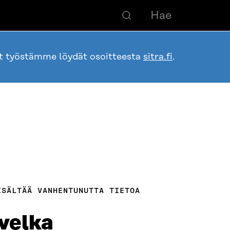
ot työstämme löydät osoitteesta
sitra.fi
.
ISÄLTÄÄ VANHENTUNUTTA TIETOA
velka