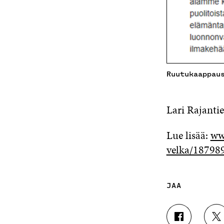
Ruutukaappau
Lari Rajanti
Lue lisää:
ww
velka/18798
JAA
J
J