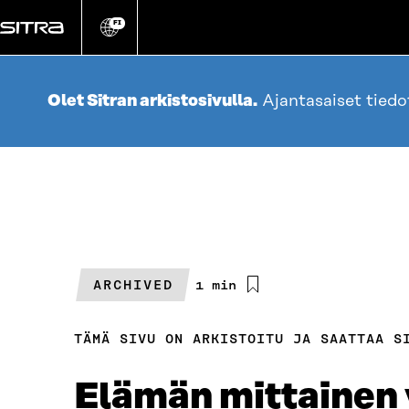
Siirry
suoraan
FI
Vaihda
sivuston
sisältöön
kieli
Olet Sitran arkistosivulla.
Ajantasaiset tied
ARCHIVED
Arvioitu
1 min
lukuaika
TÄMÄ SIVU ON ARKISTOITU JA SAATTAA S
Elämän mittainen 