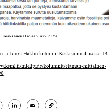
s Keskisuomalaisen sivuilta
en ja Laura Häklin kolumni Keskisuomalaisessa 19.
w.ksml.fi/mielipide/kolumnit/elaman-mittainen-
98
J
J
K